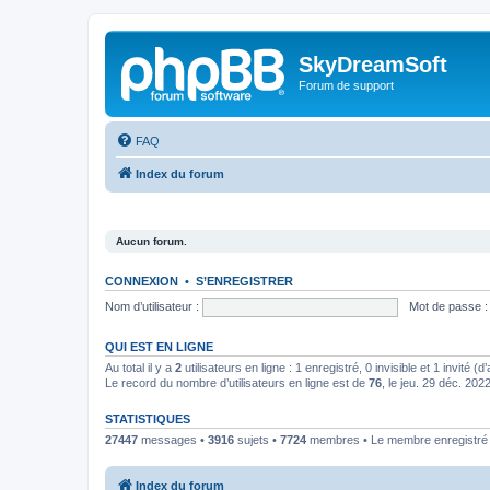
SkyDreamSoft
Forum de support
FAQ
Index du forum
Aucun forum.
CONNEXION
•
S’ENREGISTRER
Nom d’utilisateur :
Mot de passe :
QUI EST EN LIGNE
Au total il y a
2
utilisateurs en ligne : 1 enregistré, 0 invisible et 1 invité 
Le record du nombre d’utilisateurs en ligne est de
76
, le jeu. 29 déc. 202
STATISTIQUES
27447
messages •
3916
sujets •
7724
membres • Le membre enregistré l
Index du forum