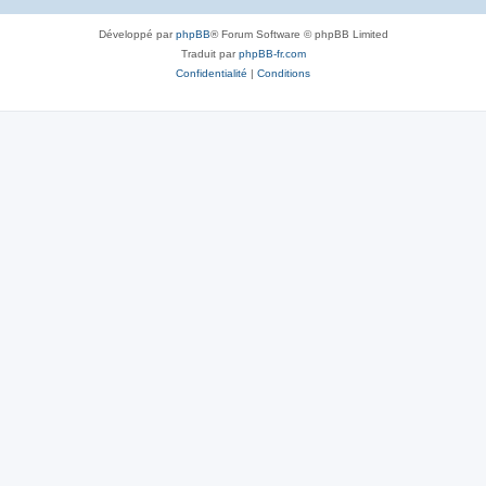
Développé par
phpBB
® Forum Software © phpBB Limited
Traduit par
phpBB-fr.com
Confidentialité
|
Conditions