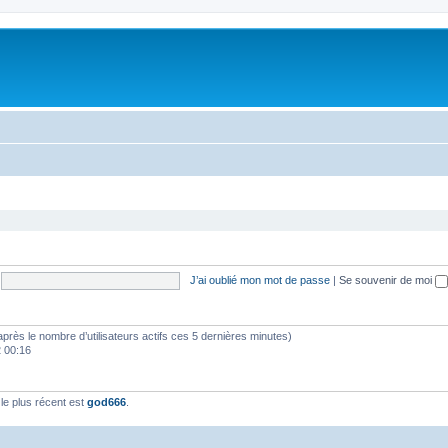
J’ai oublié mon mot de passe
|
Se souvenir de moi
(d’après le nombre d’utilisateurs actifs ces 5 dernières minutes)
2 00:16
e plus récent est
god666
.