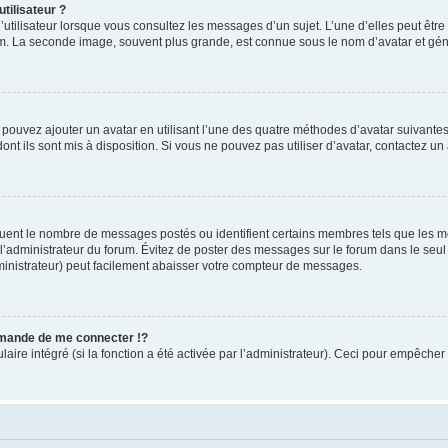
tilisateur ?
utilisateur lorsque vous consultez les messages d’un sujet. L’une d’elles peut êtr
rum. La seconde image, souvent plus grande, est connue sous le nom d’avatar et 
s pouvez ajouter un avatar en utilisant l’une des quatre méthodes d’avatar suivantes 
ont ils sont mis à disposition. Si vous ne pouvez pas utiliser d’avatar, contactez un
iquent le nombre de messages postés ou identifient certains membres tels que les 
ar l’administrateur du forum. Évitez de poster des messages sur le forum dans le seu
ministrateur) peut facilement abaisser votre compteur de messages.
mande de me connecter !?
re intégré (si la fonction a été activée par l’administrateur). Ceci pour empêcher l’u