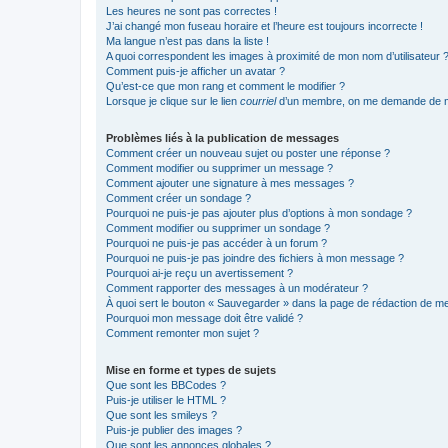
Les heures ne sont pas correctes !
J’ai changé mon fuseau horaire et l’heure est toujours incorrecte !
Ma langue n’est pas dans la liste !
A quoi correspondent les images à proximité de mon nom d’utilisateur 
Comment puis-je afficher un avatar ?
Qu’est-ce que mon rang et comment le modifier ?
Lorsque je clique sur le lien
courriel
d’un membre, on me demande de m
Problèmes liés à la publication de messages
Comment créer un nouveau sujet ou poster une réponse ?
Comment modifier ou supprimer un message ?
Comment ajouter une signature à mes messages ?
Comment créer un sondage ?
Pourquoi ne puis-je pas ajouter plus d’options à mon sondage ?
Comment modifier ou supprimer un sondage ?
Pourquoi ne puis-je pas accéder à un forum ?
Pourquoi ne puis-je pas joindre des fichiers à mon message ?
Pourquoi ai-je reçu un avertissement ?
Comment rapporter des messages à un modérateur ?
À quoi sert le bouton « Sauvegarder » dans la page de rédaction de 
Pourquoi mon message doit être validé ?
Comment remonter mon sujet ?
Mise en forme et types de sujets
Que sont les BBCodes ?
Puis-je utiliser le HTML ?
Que sont les smileys ?
Puis-je publier des images ?
Que sont les annonces globales ?