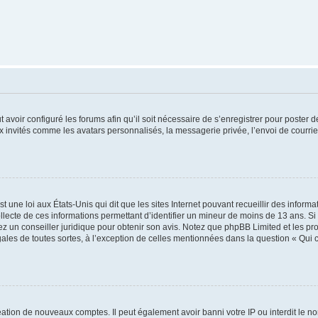
t avoir configuré les forums afin qu’il soit nécessaire de s’enregistrer pour poster
x invités comme les avatars personnalisés, la messagerie privée, l’envoi de courri
t une loi aux États-Unis qui dit que les sites Internet pouvant recueillir des infor
ollecte de ces informations permettant d’identifier un mineur de moins de 13 ans. S
tez un conseiller juridique pour obtenir son avis. Notez que phpBB Limited et les pr
gales de toutes sortes, à l’exception de celles mentionnées dans la question « Qui
réation de nouveaux comptes. Il peut également avoir banni votre IP ou interdit le no