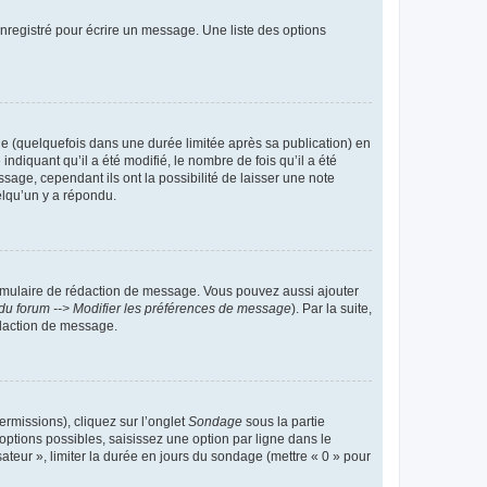
nregistré pour écrire un message. Une liste des options
 (quelquefois dans une durée limitée après sa publication) en
iquant qu’il a été modifié, le nombre de fois qu’il a été
sage, cependant ils ont la possibilité de laisser une note
elqu’un y a répondu.
rmulaire de rédaction de message. Vous pouvez aussi ajouter
du forum --> Modifier les préférences de message
). Par la suite,
daction de message.
ermissions), cliquez sur l’onglet
Sondage
sous la partie
ptions possibles, saisissez une option par ligne dans le
ateur », limiter la durée en jours du sondage (mettre « 0 » pour