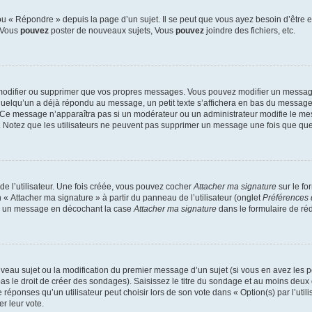
 « Répondre » depuis la page d’un sujet. Il se peut que vous ayez besoin d’être e
: Vous
pouvez
poster de nouveaux sujets, Vous
pouvez
joindre des fichiers, etc.
modifier ou supprimer que vos propres messages. Vous pouvez modifier un message
lqu’un a déjà répondu au message, un petit texte s’affichera en bas du message ind
n. Ce message n’apparaîtra pas si un modérateur ou un administrateur modifie le mes
ive. Notez que les utilisateurs ne peuvent pas supprimer un message une fois que qu
e l’utilisateur. Une fois créée, vous pouvez cocher
Attacher ma signature
sur le fo
 « Attacher ma signature » à partir du panneau de l’utilisateur (onglet
Préférences 
 à un message en décochant la case
Attacher ma signature
dans le formulaire de ré
ouveau sujet ou la modification du premier message d’un sujet (si vous en avez les p
 le droit de créer des sondages). Saisissez le titre du sondage et au moins deux o
onses qu’un utilisateur peut choisir lors de son vote dans « Option(s) par l’utilis
er leur vote.