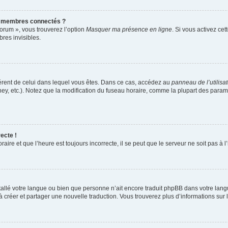
s membres connectés ?
forum », vous trouverez l’option
Masquer ma présence en ligne
. Si vous activez cet
es invisibles.
ifférent de celui dans lequel vous êtes. Dans ce cas, accédez au
panneau de l’utilisa
ney, etc.). Notez que la modification du fuseau horaire, comme la plupart des para
ecte !
aire et que l’heure est toujours incorrecte, il se peut que le serveur ne soit pas à
installé votre langue ou bien que personne n’ait encore traduit phpBB dans votre l
s à créer et partager une nouvelle traduction. Vous trouverez plus d’informations sur l