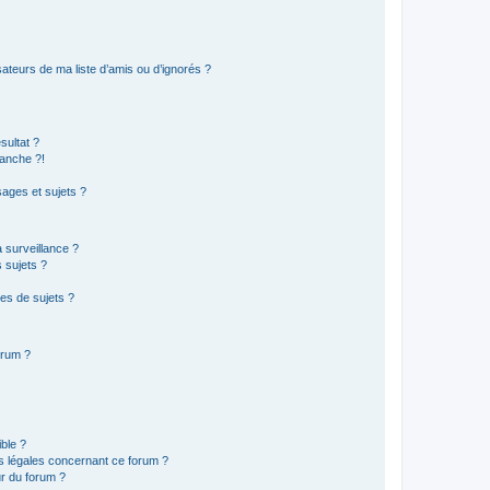
ateurs de ma liste d’amis ou d’ignorés ?
sultat ?
anche ?!
ages et sujets ?
a surveillance ?
 sujets ?
es de sujets ?
orum ?
ible ?
ns légales concernant ce forum ?
r du forum ?