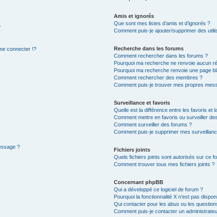
Amis et ignorés
Que sont mes listes d’amis et d’ignorés ?
?
Comment puis-je ajouter/supprimer des utilis
Recherche dans les forums
e connecter !?
Comment rechercher dans les forums ?
Pourquoi ma recherche ne renvoie aucun ré
Pourquoi ma recherche renvoie une page bl
Comment rechercher des membres ?
Comment puis-je trouver mes propres mess
Surveillance et favoris
Quelle est la différence entre les favoris et l
Comment mettre en favoris ou surveiller des
Comment surveiller des forums ?
Comment puis-je supprimer mes surveillanc
message ?
Fichiers joints
Quels fichiers joints sont autorisés sur ce f
Comment trouver tous mes fichiers joints ?
Concernant phpBB
Qui a développé ce logiciel de forum ?
Pourquoi la fonctionnalité X n’est pas dispon
Qui contacter pour les abus ou les questio
Comment puis-je contacter un administrateu