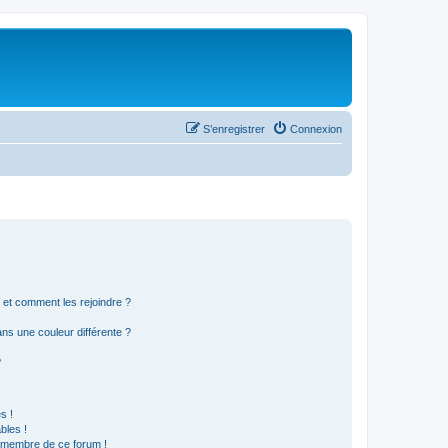
S’enregistrer
Connexion
s et comment les rejoindre ?
s une couleur différente ?
?
s !
bles !
n membre de ce forum !