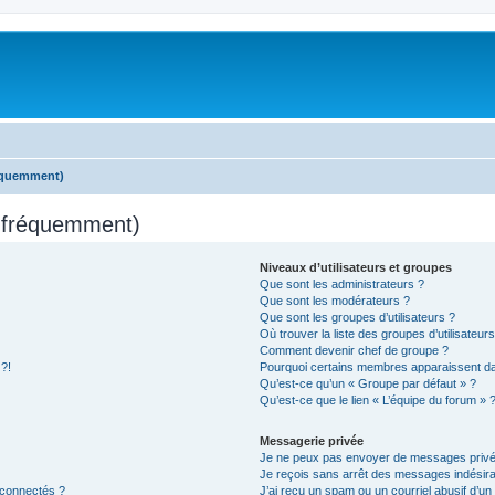
réquemment)
s fréquemment)
Niveaux d’utilisateurs et groupes
Que sont les administrateurs ?
Que sont les modérateurs ?
Que sont les groupes d’utilisateurs ?
Où trouver la liste des groupes d’utilisateur
Comment devenir chef de groupe ?
 ?!
Pourquoi certains membres apparaissent dan
Qu’est-ce qu’un « Groupe par défaut » ?
Qu’est-ce que le lien « L’équipe du forum » 
Messagerie privée
Je ne peux pas envoyer de messages privé
Je reçois sans arrêt des messages indésira
 connectés ?
J’ai reçu un spam ou un courriel abusif d’u