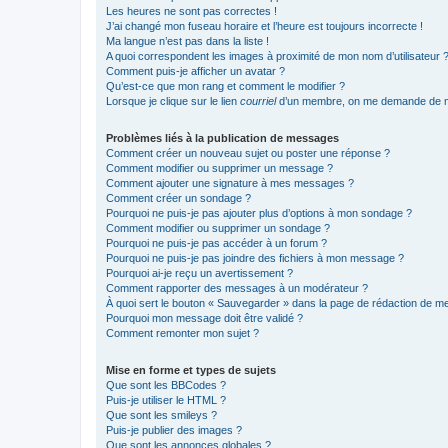
Les heures ne sont pas correctes !
J’ai changé mon fuseau horaire et l’heure est toujours incorrecte !
Ma langue n’est pas dans la liste !
A quoi correspondent les images à proximité de mon nom d’utilisateur 
Comment puis-je afficher un avatar ?
Qu’est-ce que mon rang et comment le modifier ?
Lorsque je clique sur le lien
courriel
d’un membre, on me demande de m
Problèmes liés à la publication de messages
Comment créer un nouveau sujet ou poster une réponse ?
Comment modifier ou supprimer un message ?
Comment ajouter une signature à mes messages ?
Comment créer un sondage ?
Pourquoi ne puis-je pas ajouter plus d’options à mon sondage ?
Comment modifier ou supprimer un sondage ?
Pourquoi ne puis-je pas accéder à un forum ?
Pourquoi ne puis-je pas joindre des fichiers à mon message ?
Pourquoi ai-je reçu un avertissement ?
Comment rapporter des messages à un modérateur ?
À quoi sert le bouton « Sauvegarder » dans la page de rédaction de 
Pourquoi mon message doit être validé ?
Comment remonter mon sujet ?
Mise en forme et types de sujets
Que sont les BBCodes ?
Puis-je utiliser le HTML ?
Que sont les smileys ?
Puis-je publier des images ?
Que sont les annonces globales ?