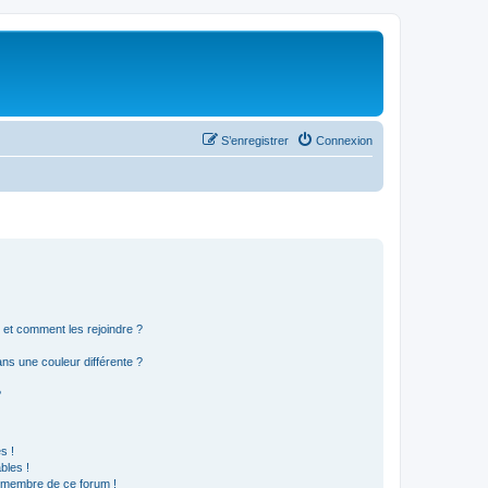
S’enregistrer
Connexion
s et comment les rejoindre ?
s une couleur différente ?
?
s !
bles !
n membre de ce forum !