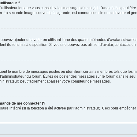
tilisateur ?
utilisateur lorsque vous consultez les messages d’un sujet. L’une d’elles peut êtr
rum. La seconde image, souvent plus grande, est connue sous le nom d’avatar et 
s pouvez ajouter un avatar en utilisant l’une des quatre méthodes d’avatar suivantes 
ont ils sont mis à disposition. Si vous ne pouvez pas utiliser d’avatar, contactez un
iquent le nombre de messages postés ou identifient certains membres tels que les 
ar l’administrateur du forum. Évitez de poster des messages sur le forum dans le seu
ministrateur) peut facilement abaisser votre compteur de messages.
mande de me connecter !?
re intégré (si la fonction a été activée par l’administrateur). Ceci pour empêcher l’u