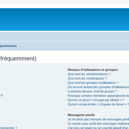
réquemment)
s fréquemment)
Niveaux d’utilisateurs et groupes
Que sont les administrateurs ?
Que sont les modérateurs ?
Que sont les groupes d’utilisateurs ?
Où trouver la liste des groupes d’utilisateur
Comment devenir chef de groupe ?
 ?!
Pourquoi certains membres apparaissent dan
Qu’est-ce qu’un « Groupe par défaut » ?
Qu’est-ce que le lien « L’équipe du forum » 
Messagerie privée
Je ne peux pas envoyer de messages privé
Je reçois sans arrêt des messages indésira
 connectés ?
J’ai reçu un spam ou un courriel abusif d’u