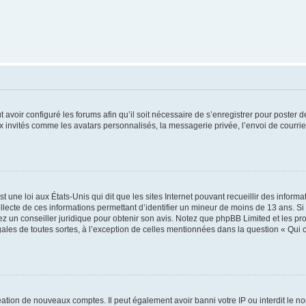
t avoir configuré les forums afin qu’il soit nécessaire de s’enregistrer pour poster
x invités comme les avatars personnalisés, la messagerie privée, l’envoi de courri
t une loi aux États-Unis qui dit que les sites Internet pouvant recueillir des infor
ollecte de ces informations permettant d’identifier un mineur de moins de 13 ans. S
tez un conseiller juridique pour obtenir son avis. Notez que phpBB Limited et les pr
gales de toutes sortes, à l’exception de celles mentionnées dans la question « Qui
réation de nouveaux comptes. Il peut également avoir banni votre IP ou interdit le no