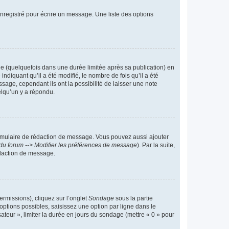
nregistré pour écrire un message. Une liste des options
 (quelquefois dans une durée limitée après sa publication) en
iquant qu’il a été modifié, le nombre de fois qu’il a été
sage, cependant ils ont la possibilité de laisser une note
elqu’un y a répondu.
rmulaire de rédaction de message. Vous pouvez aussi ajouter
du forum --> Modifier les préférences de message
). Par la suite,
daction de message.
ermissions), cliquez sur l’onglet
Sondage
sous la partie
ptions possibles, saisissez une option par ligne dans le
ateur », limiter la durée en jours du sondage (mettre « 0 » pour