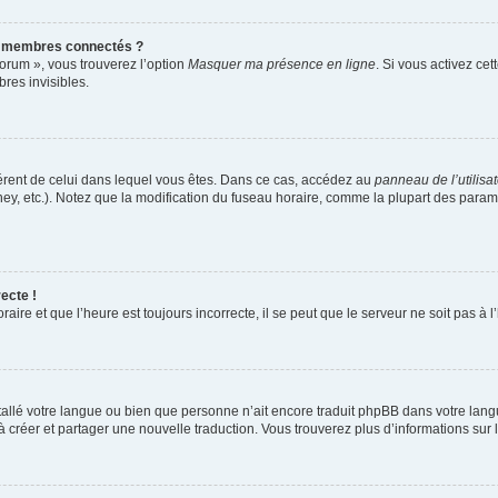
s membres connectés ?
forum », vous trouverez l’option
Masquer ma présence en ligne
. Si vous activez cet
es invisibles.
ifférent de celui dans lequel vous êtes. Dans ce cas, accédez au
panneau de l’utilisa
ney, etc.). Notez que la modification du fuseau horaire, comme la plupart des para
ecte !
aire et que l’heure est toujours incorrecte, il se peut que le serveur ne soit pas à
installé votre langue ou bien que personne n’ait encore traduit phpBB dans votre l
s à créer et partager une nouvelle traduction. Vous trouverez plus d’informations sur l