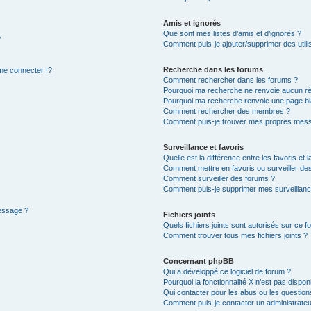
Amis et ignorés
Que sont mes listes d’amis et d’ignorés ?
?
Comment puis-je ajouter/supprimer des utilis
Recherche dans les forums
e connecter !?
Comment rechercher dans les forums ?
Pourquoi ma recherche ne renvoie aucun ré
Pourquoi ma recherche renvoie une page bl
Comment rechercher des membres ?
Comment puis-je trouver mes propres mess
Surveillance et favoris
Quelle est la différence entre les favoris et l
Comment mettre en favoris ou surveiller des
Comment surveiller des forums ?
Comment puis-je supprimer mes surveillanc
message ?
Fichiers joints
Quels fichiers joints sont autorisés sur ce f
Comment trouver tous mes fichiers joints ?
Concernant phpBB
Qui a développé ce logiciel de forum ?
Pourquoi la fonctionnalité X n’est pas dispon
Qui contacter pour les abus ou les questio
Comment puis-je contacter un administrateu