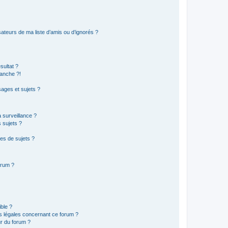
ateurs de ma liste d’amis ou d’ignorés ?
sultat ?
anche ?!
ages et sujets ?
a surveillance ?
 sujets ?
es de sujets ?
orum ?
ible ?
ns légales concernant ce forum ?
r du forum ?