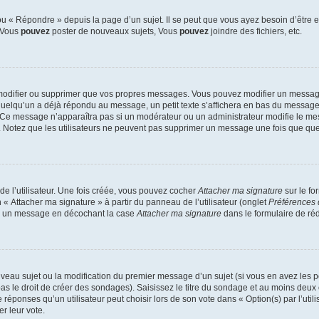
 « Répondre » depuis la page d’un sujet. Il se peut que vous ayez besoin d’être e
: Vous
pouvez
poster de nouveaux sujets, Vous
pouvez
joindre des fichiers, etc.
modifier ou supprimer que vos propres messages. Vous pouvez modifier un message
lqu’un a déjà répondu au message, un petit texte s’affichera en bas du message ind
n. Ce message n’apparaîtra pas si un modérateur ou un administrateur modifie le mes
ive. Notez que les utilisateurs ne peuvent pas supprimer un message une fois que qu
e l’utilisateur. Une fois créée, vous pouvez cocher
Attacher ma signature
sur le fo
 « Attacher ma signature » à partir du panneau de l’utilisateur (onglet
Préférences 
 à un message en décochant la case
Attacher ma signature
dans le formulaire de ré
ouveau sujet ou la modification du premier message d’un sujet (si vous en avez les p
 le droit de créer des sondages). Saisissez le titre du sondage et au moins deux o
onses qu’un utilisateur peut choisir lors de son vote dans « Option(s) par l’utilis
er leur vote.