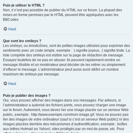
Puis-je utiliser le HTML ?
Non, il n’est pas possible de publier du HTML sur ce forum. La plupart des
mises en forme permises par le HTML peuvent être appliquées avec les
BBCodes.
Haut
Que sont les smileys ?
Les smileys, ou émoticônes, sont de petites images utilisées pour exprimer des
sentiments avec un code simple, exemple : :) signifie joyeux, :( signifie triste. La
liste complète des smileys est visible sur la page de rédaction de message.
Essayez toutefois de ne pas en abuser. Ils peuvent rapidement rendre un
message illisible et un modérateur peut décider de les retirer ou simplement
d’effacer le message. L’administrateur peut aussi avoir défini un nombre
maximum de smileys par message.
Haut
Puis-je publier des images ?
Oui, vous pouvez afficher des images dans vos messages. Par ailleurs, si
l’administrateur a autorisé les fichiers joints, vous pouvez charger une image
sur le forum. Autrement, vous devez lier une image placée sur un serveur Web
public, exemple : http://www.exemple.com/mon-image.gif. Vous ne pouvez pas
lier des images de votre ordinateur (sauf si c’est un serveur Web public) ni des
images placées derrière des mécanismes d’authentification, exemple : boîtes
aux lettres Hotmail ou Yahoo!, sites protégés par un mot de passe, etc. Pour