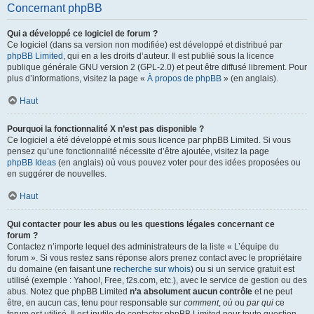
Concernant phpBB
Qui a développé ce logiciel de forum ?
Ce logiciel (dans sa version non modifiée) est développé et distribué par
phpBB Limited
, qui en a les droits d’auteur. Il est publié sous la licence
publique générale GNU version 2 (GPL-2.0) et peut être diffusé librement. Pour
plus d’informations, visitez la page «
À propos de phpBB
» (en anglais).
Haut
Pourquoi la fonctionnalité X n’est pas disponible ?
Ce logiciel a été développé et mis sous licence par phpBB Limited. Si vous
pensez qu’une fonctionnalité nécessite d’être ajoutée, visitez la page
phpBB Ideas
(en anglais) où vous pouvez voter pour des idées proposées ou
en suggérer de nouvelles.
Haut
Qui contacter pour les abus ou les questions légales concernant ce
forum ?
Contactez n’importe lequel des administrateurs de la liste « L’équipe du
forum ». Si vous restez sans réponse alors prenez contact avec le propriétaire
du domaine (en faisant une
recherche sur whois
) ou si un service gratuit est
utilisé (exemple : Yahoo!, Free, f2s.com, etc.), avec le service de gestion ou des
abus. Notez que phpBB Limited
n’a absolument aucun contrôle
et ne peut
être, en aucun cas, tenu pour responsable sur
comment
,
où
ou
par qui
ce