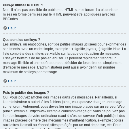
Puis-je utiliser le HTML ?
Non, il n’est pas possible de publier du HTML sur ce forum. La plupart des
mises en forme permises par le HTML peuvent être appliquées avec les
BBCodes.
Haut
Que sont les smileys ?
Les smileys, ou émoticônes, sont de petites images utilisées pour exprimer des
sentiments avec un code simple, exemple : :) signifie joyeux, :( signifie triste. La
liste complète des smileys est visible sur la page de rédaction de message.
Essayez toutefois de ne pas en abuser. Ils peuvent rapidement rendre un
message illisible et un modérateur peut décider de les retirer ou simplement
d’effacer le message. L’administrateur peut aussi avoir défini un nombre
maximum de smileys par message.
Haut
Puis-je publier des images ?
Oui, vous pouvez afficher des images dans vos messages. Par ailleurs, si
l’administrateur a autorisé les fichiers joints, vous pouvez charger une image
sur le forum. Autrement, vous devez lier une image placée sur un serveur Web
public, exemple : http://www.exemple.com/mon-image.gif. Vous ne pouvez pas
lier des images de votre ordinateur (sauf si c’est un serveur Web public) ni des
images placées derrière des mécanismes d’authentification, exemple : boîtes
aux lettres Hotmail ou Yahoo!, sites protégés par un mot de passe, etc. Pour