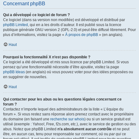
Concernant phpBB
Qui a développé ce logiciel de forum ?
Ce logiciel (dans sa version non modifiée) est développé et distribué par
phpBB Limited
, qui en a les droits d’auteur. Il est publié sous la licence
publique générale GNU version 2 (GPL-2.0) et peut être diffusé librement. Pour
plus d’informations, visitez la page «
À propos de phpBB
» (en anglais).
Haut
Pourquoi la fonctionnalité X n’est pas disponible ?
Ce logiciel a été développé et mis sous licence par phpBB Limited. Si vous
pensez qu’une fonctionnalité nécessite d’être ajoutée, visitez la page
phpBB Ideas
(en anglais) où vous pouvez voter pour des idées proposées ou
en suggérer de nouvelles.
Haut
Qui contacter pour les abus ou les questions légales concernant ce
forum ?
Contactez n’importe lequel des administrateurs de la liste « L’équipe du
forum ». Si vous restez sans réponse alors prenez contact avec le propriétaire
du domaine (en faisant une
recherche sur whois
) ou si un service gratuit est
utilisé (exemple : Yahoo!, Free, f2s.com, etc.), avec le service de gestion ou des
abus. Notez que phpBB Limited
n’a absolument aucun contrôle
et ne peut
être, en aucun cas, tenu pour responsable sur
comment
,
où
ou
par qui
ce