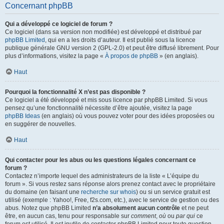
Concernant phpBB
Qui a développé ce logiciel de forum ?
Ce logiciel (dans sa version non modifiée) est développé et distribué par
phpBB Limited
, qui en a les droits d’auteur. Il est publié sous la licence
publique générale GNU version 2 (GPL-2.0) et peut être diffusé librement. Pour
plus d’informations, visitez la page «
À propos de phpBB
» (en anglais).
Haut
Pourquoi la fonctionnalité X n’est pas disponible ?
Ce logiciel a été développé et mis sous licence par phpBB Limited. Si vous
pensez qu’une fonctionnalité nécessite d’être ajoutée, visitez la page
phpBB Ideas
(en anglais) où vous pouvez voter pour des idées proposées ou
en suggérer de nouvelles.
Haut
Qui contacter pour les abus ou les questions légales concernant ce
forum ?
Contactez n’importe lequel des administrateurs de la liste « L’équipe du
forum ». Si vous restez sans réponse alors prenez contact avec le propriétaire
du domaine (en faisant une
recherche sur whois
) ou si un service gratuit est
utilisé (exemple : Yahoo!, Free, f2s.com, etc.), avec le service de gestion ou des
abus. Notez que phpBB Limited
n’a absolument aucun contrôle
et ne peut
être, en aucun cas, tenu pour responsable sur
comment
,
où
ou
par qui
ce