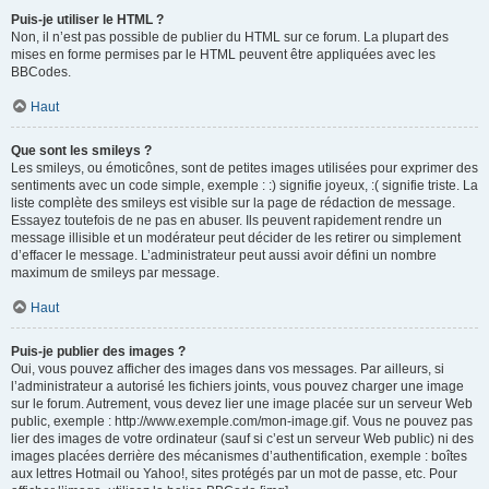
Puis-je utiliser le HTML ?
Non, il n’est pas possible de publier du HTML sur ce forum. La plupart des
mises en forme permises par le HTML peuvent être appliquées avec les
BBCodes.
Haut
Que sont les smileys ?
Les smileys, ou émoticônes, sont de petites images utilisées pour exprimer des
sentiments avec un code simple, exemple : :) signifie joyeux, :( signifie triste. La
liste complète des smileys est visible sur la page de rédaction de message.
Essayez toutefois de ne pas en abuser. Ils peuvent rapidement rendre un
message illisible et un modérateur peut décider de les retirer ou simplement
d’effacer le message. L’administrateur peut aussi avoir défini un nombre
maximum de smileys par message.
Haut
Puis-je publier des images ?
Oui, vous pouvez afficher des images dans vos messages. Par ailleurs, si
l’administrateur a autorisé les fichiers joints, vous pouvez charger une image
sur le forum. Autrement, vous devez lier une image placée sur un serveur Web
public, exemple : http://www.exemple.com/mon-image.gif. Vous ne pouvez pas
lier des images de votre ordinateur (sauf si c’est un serveur Web public) ni des
images placées derrière des mécanismes d’authentification, exemple : boîtes
aux lettres Hotmail ou Yahoo!, sites protégés par un mot de passe, etc. Pour