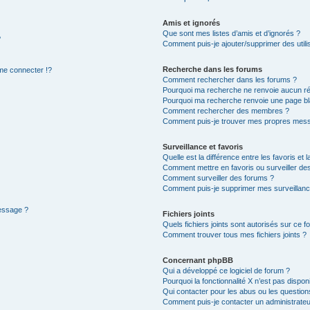
Amis et ignorés
Que sont mes listes d’amis et d’ignorés ?
?
Comment puis-je ajouter/supprimer des utilis
Recherche dans les forums
e connecter !?
Comment rechercher dans les forums ?
Pourquoi ma recherche ne renvoie aucun ré
Pourquoi ma recherche renvoie une page bl
Comment rechercher des membres ?
Comment puis-je trouver mes propres mess
Surveillance et favoris
Quelle est la différence entre les favoris et l
Comment mettre en favoris ou surveiller des
Comment surveiller des forums ?
Comment puis-je supprimer mes surveillanc
message ?
Fichiers joints
Quels fichiers joints sont autorisés sur ce f
Comment trouver tous mes fichiers joints ?
Concernant phpBB
Qui a développé ce logiciel de forum ?
Pourquoi la fonctionnalité X n’est pas dispon
Qui contacter pour les abus ou les questio
Comment puis-je contacter un administrateu