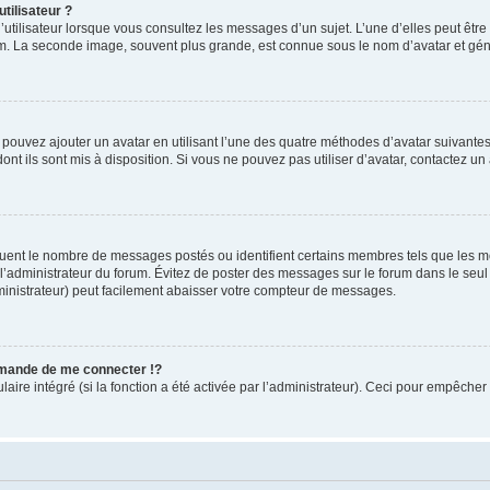
tilisateur ?
utilisateur lorsque vous consultez les messages d’un sujet. L’une d’elles peut êtr
rum. La seconde image, souvent plus grande, est connue sous le nom d’avatar et 
s pouvez ajouter un avatar en utilisant l’une des quatre méthodes d’avatar suivantes 
ont ils sont mis à disposition. Si vous ne pouvez pas utiliser d’avatar, contactez un
iquent le nombre de messages postés ou identifient certains membres tels que les 
ar l’administrateur du forum. Évitez de poster des messages sur le forum dans le seu
ministrateur) peut facilement abaisser votre compteur de messages.
mande de me connecter !?
re intégré (si la fonction a été activée par l’administrateur). Ceci pour empêcher l’u