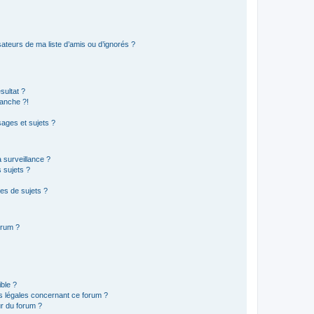
ateurs de ma liste d’amis ou d’ignorés ?
sultat ?
anche ?!
ages et sujets ?
a surveillance ?
 sujets ?
es de sujets ?
orum ?
ible ?
ns légales concernant ce forum ?
r du forum ?