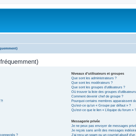
réquemment)
s fréquemment)
Niveaux d’utilisateurs et groupes
Que sont les administrateurs ?
Que sont les modérateurs ?
Que sont les groupes d’utilisateurs ?
Où trouver la liste des groupes d’utilisateur
Comment devenir chef de groupe ?
 ?!
Pourquoi certains membres apparaissent dan
Qu’est-ce qu’un « Groupe par défaut » ?
Qu’est-ce que le lien « L’équipe du forum » 
Messagerie privée
Je ne peux pas envoyer de messages privé
Je reçois sans arrêt des messages indésira
 connectés ?
J’ai reçu un spam ou un courriel abusif d’u