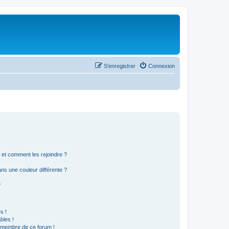
S’enregistrer
Connexion
s et comment les rejoindre ?
s une couleur différente ?
?
s !
bles !
n membre de ce forum !