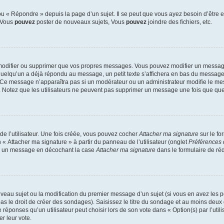
 « Répondre » depuis la page d’un sujet. Il se peut que vous ayez besoin d’être e
: Vous
pouvez
poster de nouveaux sujets, Vous
pouvez
joindre des fichiers, etc.
modifier ou supprimer que vos propres messages. Vous pouvez modifier un message
lqu’un a déjà répondu au message, un petit texte s’affichera en bas du message ind
n. Ce message n’apparaîtra pas si un modérateur ou un administrateur modifie le mes
ive. Notez que les utilisateurs ne peuvent pas supprimer un message une fois que qu
e l’utilisateur. Une fois créée, vous pouvez cocher
Attacher ma signature
sur le fo
 « Attacher ma signature » à partir du panneau de l’utilisateur (onglet
Préférences 
 à un message en décochant la case
Attacher ma signature
dans le formulaire de ré
ouveau sujet ou la modification du premier message d’un sujet (si vous en avez les p
 le droit de créer des sondages). Saisissez le titre du sondage et au moins deux o
onses qu’un utilisateur peut choisir lors de son vote dans « Option(s) par l’utilis
er leur vote.