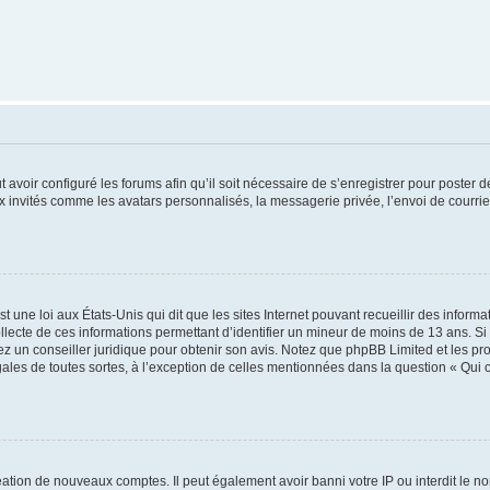
t avoir configuré les forums afin qu’il soit nécessaire de s’enregistrer pour poster
x invités comme les avatars personnalisés, la messagerie privée, l’envoi de courri
t une loi aux États-Unis qui dit que les sites Internet pouvant recueillir des infor
ollecte de ces informations permettant d’identifier un mineur de moins de 13 ans. S
tez un conseiller juridique pour obtenir son avis. Notez que phpBB Limited et les pr
gales de toutes sortes, à l’exception de celles mentionnées dans la question « Qui
réation de nouveaux comptes. Il peut également avoir banni votre IP ou interdit le no