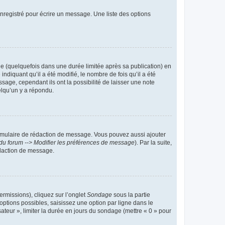
nregistré pour écrire un message. Une liste des options
 (quelquefois dans une durée limitée après sa publication) en
iquant qu’il a été modifié, le nombre de fois qu’il a été
sage, cependant ils ont la possibilité de laisser une note
elqu’un y a répondu.
rmulaire de rédaction de message. Vous pouvez aussi ajouter
du forum --> Modifier les préférences de message
). Par la suite,
daction de message.
ermissions), cliquez sur l’onglet
Sondage
sous la partie
ptions possibles, saisissez une option par ligne dans le
ateur », limiter la durée en jours du sondage (mettre « 0 » pour