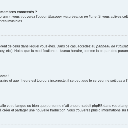
s membres connectés ?
forum », vous trouverez l’option
Masquer ma présence en ligne
. Si vous activez cet
es invisibles.
ifférent de celui dans lequel vous êtes. Dans ce cas, accédez au
panneau de l’utilisa
ney, etc.). Notez que la modification du fuseau horaire, comme la plupart des para
ecte !
aire et que l’heure est toujours incorrecte, il se peut que le serveur ne soit pas à
installé votre langue ou bien que personne n’ait encore traduit phpBB dans votre l
s à créer et partager une nouvelle traduction. Vous trouverez plus d’informations sur l