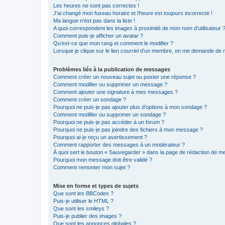
Les heures ne sont pas correctes !
J’ai changé mon fuseau horaire et l’heure est toujours incorrecte !
Ma langue n’est pas dans la liste !
A quoi correspondent les images à proximité de mon nom d’utilisateur 
Comment puis-je afficher un avatar ?
Qu’est-ce que mon rang et comment le modifier ?
Lorsque je clique sur le lien
courriel
d’un membre, on me demande de m
Problèmes liés à la publication de messages
Comment créer un nouveau sujet ou poster une réponse ?
Comment modifier ou supprimer un message ?
Comment ajouter une signature à mes messages ?
Comment créer un sondage ?
Pourquoi ne puis-je pas ajouter plus d’options à mon sondage ?
Comment modifier ou supprimer un sondage ?
Pourquoi ne puis-je pas accéder à un forum ?
Pourquoi ne puis-je pas joindre des fichiers à mon message ?
Pourquoi ai-je reçu un avertissement ?
Comment rapporter des messages à un modérateur ?
À quoi sert le bouton « Sauvegarder » dans la page de rédaction de 
Pourquoi mon message doit être validé ?
Comment remonter mon sujet ?
Mise en forme et types de sujets
Que sont les BBCodes ?
Puis-je utiliser le HTML ?
Que sont les smileys ?
Puis-je publier des images ?
Que sont les annonces globales ?