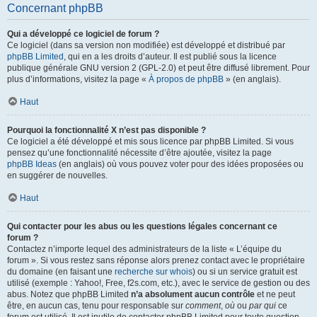
Concernant phpBB
Qui a développé ce logiciel de forum ?
Ce logiciel (dans sa version non modifiée) est développé et distribué par
phpBB Limited
, qui en a les droits d’auteur. Il est publié sous la licence
publique générale GNU version 2 (GPL-2.0) et peut être diffusé librement. Pour
plus d’informations, visitez la page «
À propos de phpBB
» (en anglais).
Haut
Pourquoi la fonctionnalité X n’est pas disponible ?
Ce logiciel a été développé et mis sous licence par phpBB Limited. Si vous
pensez qu’une fonctionnalité nécessite d’être ajoutée, visitez la page
phpBB Ideas
(en anglais) où vous pouvez voter pour des idées proposées ou
en suggérer de nouvelles.
Haut
Qui contacter pour les abus ou les questions légales concernant ce
forum ?
Contactez n’importe lequel des administrateurs de la liste « L’équipe du
forum ». Si vous restez sans réponse alors prenez contact avec le propriétaire
du domaine (en faisant une
recherche sur whois
) ou si un service gratuit est
utilisé (exemple : Yahoo!, Free, f2s.com, etc.), avec le service de gestion ou des
abus. Notez que phpBB Limited
n’a absolument aucun contrôle
et ne peut
être, en aucun cas, tenu pour responsable sur
comment
,
où
ou
par qui
ce