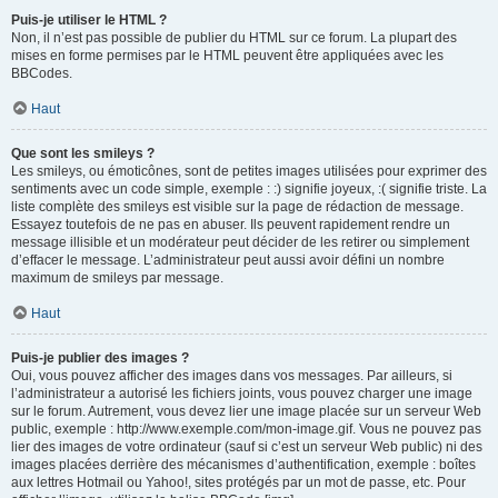
Puis-je utiliser le HTML ?
Non, il n’est pas possible de publier du HTML sur ce forum. La plupart des
mises en forme permises par le HTML peuvent être appliquées avec les
BBCodes.
Haut
Que sont les smileys ?
Les smileys, ou émoticônes, sont de petites images utilisées pour exprimer des
sentiments avec un code simple, exemple : :) signifie joyeux, :( signifie triste. La
liste complète des smileys est visible sur la page de rédaction de message.
Essayez toutefois de ne pas en abuser. Ils peuvent rapidement rendre un
message illisible et un modérateur peut décider de les retirer ou simplement
d’effacer le message. L’administrateur peut aussi avoir défini un nombre
maximum de smileys par message.
Haut
Puis-je publier des images ?
Oui, vous pouvez afficher des images dans vos messages. Par ailleurs, si
l’administrateur a autorisé les fichiers joints, vous pouvez charger une image
sur le forum. Autrement, vous devez lier une image placée sur un serveur Web
public, exemple : http://www.exemple.com/mon-image.gif. Vous ne pouvez pas
lier des images de votre ordinateur (sauf si c’est un serveur Web public) ni des
images placées derrière des mécanismes d’authentification, exemple : boîtes
aux lettres Hotmail ou Yahoo!, sites protégés par un mot de passe, etc. Pour