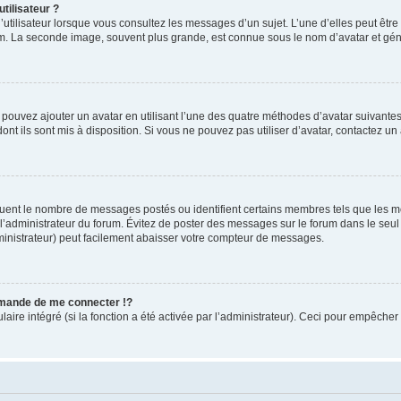
tilisateur ?
utilisateur lorsque vous consultez les messages d’un sujet. L’une d’elles peut êtr
rum. La seconde image, souvent plus grande, est connue sous le nom d’avatar et 
s pouvez ajouter un avatar en utilisant l’une des quatre méthodes d’avatar suivantes 
ont ils sont mis à disposition. Si vous ne pouvez pas utiliser d’avatar, contactez un
iquent le nombre de messages postés ou identifient certains membres tels que les 
ar l’administrateur du forum. Évitez de poster des messages sur le forum dans le seu
ministrateur) peut facilement abaisser votre compteur de messages.
mande de me connecter !?
re intégré (si la fonction a été activée par l’administrateur). Ceci pour empêcher l’u