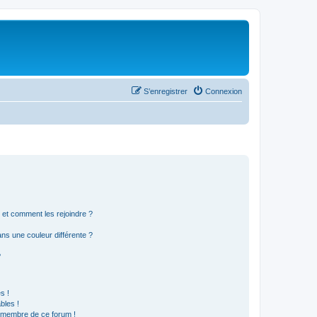
S’enregistrer
Connexion
s et comment les rejoindre ?
s une couleur différente ?
?
s !
bles !
n membre de ce forum !