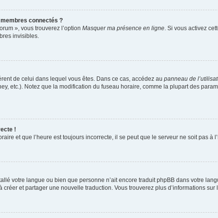
s membres connectés ?
forum », vous trouverez l’option
Masquer ma présence en ligne
. Si vous activez cet
es invisibles.
ifférent de celui dans lequel vous êtes. Dans ce cas, accédez au
panneau de l’utilisa
ney, etc.). Notez que la modification du fuseau horaire, comme la plupart des para
ecte !
aire et que l’heure est toujours incorrecte, il se peut que le serveur ne soit pas à
installé votre langue ou bien que personne n’ait encore traduit phpBB dans votre l
s à créer et partager une nouvelle traduction. Vous trouverez plus d’informations sur l