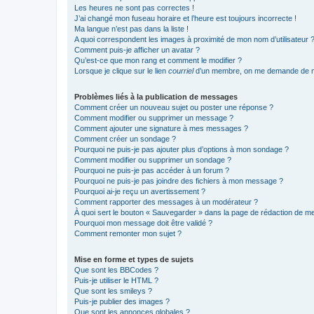
Les heures ne sont pas correctes !
J’ai changé mon fuseau horaire et l’heure est toujours incorrecte !
Ma langue n’est pas dans la liste !
A quoi correspondent les images à proximité de mon nom d’utilisateur 
Comment puis-je afficher un avatar ?
Qu’est-ce que mon rang et comment le modifier ?
Lorsque je clique sur le lien
courriel
d’un membre, on me demande de m
Problèmes liés à la publication de messages
Comment créer un nouveau sujet ou poster une réponse ?
Comment modifier ou supprimer un message ?
Comment ajouter une signature à mes messages ?
Comment créer un sondage ?
Pourquoi ne puis-je pas ajouter plus d’options à mon sondage ?
Comment modifier ou supprimer un sondage ?
Pourquoi ne puis-je pas accéder à un forum ?
Pourquoi ne puis-je pas joindre des fichiers à mon message ?
Pourquoi ai-je reçu un avertissement ?
Comment rapporter des messages à un modérateur ?
À quoi sert le bouton « Sauvegarder » dans la page de rédaction de 
Pourquoi mon message doit être validé ?
Comment remonter mon sujet ?
Mise en forme et types de sujets
Que sont les BBCodes ?
Puis-je utiliser le HTML ?
Que sont les smileys ?
Puis-je publier des images ?
Que sont les annonces globales ?