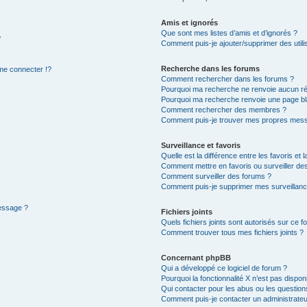
Amis et ignorés
Que sont mes listes d’amis et d’ignorés ?
?
Comment puis-je ajouter/supprimer des utilis
Recherche dans les forums
e connecter !?
Comment rechercher dans les forums ?
Pourquoi ma recherche ne renvoie aucun ré
Pourquoi ma recherche renvoie une page bl
Comment rechercher des membres ?
Comment puis-je trouver mes propres mess
Surveillance et favoris
Quelle est la différence entre les favoris et l
Comment mettre en favoris ou surveiller des
Comment surveiller des forums ?
Comment puis-je supprimer mes surveillanc
message ?
Fichiers joints
Quels fichiers joints sont autorisés sur ce f
Comment trouver tous mes fichiers joints ?
Concernant phpBB
Qui a développé ce logiciel de forum ?
Pourquoi la fonctionnalité X n’est pas dispon
Qui contacter pour les abus ou les questio
Comment puis-je contacter un administrateu