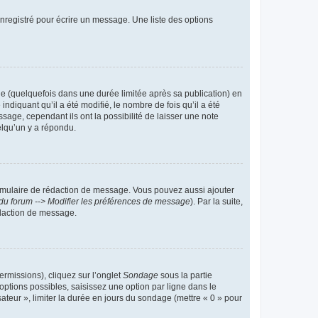
nregistré pour écrire un message. Une liste des options
 (quelquefois dans une durée limitée après sa publication) en
iquant qu’il a été modifié, le nombre de fois qu’il a été
sage, cependant ils ont la possibilité de laisser une note
elqu’un y a répondu.
rmulaire de rédaction de message. Vous pouvez aussi ajouter
du forum --> Modifier les préférences de message
). Par la suite,
daction de message.
ermissions), cliquez sur l’onglet
Sondage
sous la partie
ptions possibles, saisissez une option par ligne dans le
ateur », limiter la durée en jours du sondage (mettre « 0 » pour