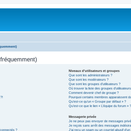
réquemment)
s fréquemment)
Niveaux d’utilisateurs et groupes
Que sont les administrateurs ?
Que sont les modérateurs ?
Que sont les groupes d’utilisateurs ?
Où trouver la liste des groupes d’utilisateur
Comment devenir chef de groupe ?
 ?!
Pourquoi certains membres apparaissent dan
Qu’est-ce qu’un « Groupe par défaut » ?
Qu’est-ce que le lien « L’équipe du forum » 
Messagerie privée
Je ne peux pas envoyer de messages privé
Je reçois sans arrêt des messages indésira
 connectés ?
J’ai reçu un spam ou un courriel abusif d’u