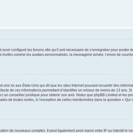
t avoir configuré les forums afin qu’il soit nécessaire de s’enregistrer pour poster
x invités comme les avatars personnalisés, la messagerie privée, l’envoi de courri
t une loi aux États-Unis qui dit que les sites Internet pouvant recueillir des infor
ollecte de ces informations permettant d’identifier un mineur de moins de 13 ans. S
tez un conseiller juridique pour obtenir son avis. Notez que phpBB Limited et les pr
gales de toutes sortes, à l’exception de celles mentionnées dans la question « Qui
réation de nouveaux comptes. Il peut également avoir banni votre IP ou interdit le no