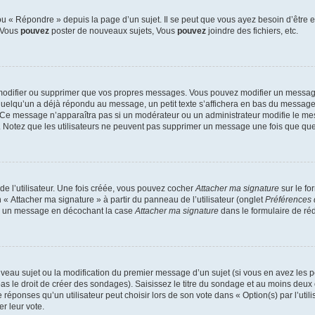
 « Répondre » depuis la page d’un sujet. Il se peut que vous ayez besoin d’être e
: Vous
pouvez
poster de nouveaux sujets, Vous
pouvez
joindre des fichiers, etc.
modifier ou supprimer que vos propres messages. Vous pouvez modifier un message
lqu’un a déjà répondu au message, un petit texte s’affichera en bas du message ind
n. Ce message n’apparaîtra pas si un modérateur ou un administrateur modifie le mes
ive. Notez que les utilisateurs ne peuvent pas supprimer un message une fois que qu
e l’utilisateur. Une fois créée, vous pouvez cocher
Attacher ma signature
sur le fo
 « Attacher ma signature » à partir du panneau de l’utilisateur (onglet
Préférences 
 à un message en décochant la case
Attacher ma signature
dans le formulaire de ré
ouveau sujet ou la modification du premier message d’un sujet (si vous en avez les p
 le droit de créer des sondages). Saisissez le titre du sondage et au moins deux o
onses qu’un utilisateur peut choisir lors de son vote dans « Option(s) par l’utilis
er leur vote.