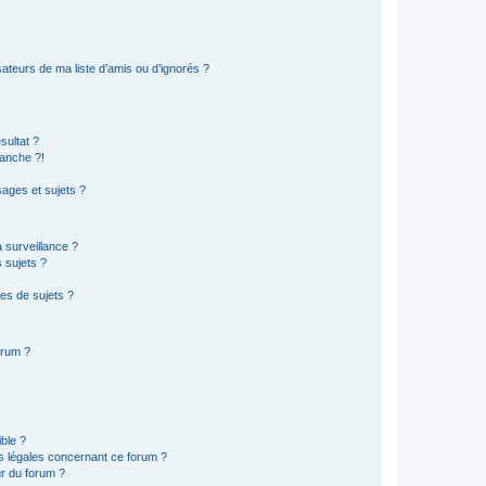
ateurs de ma liste d’amis ou d’ignorés ?
sultat ?
anche ?!
ages et sujets ?
a surveillance ?
 sujets ?
es de sujets ?
orum ?
ible ?
ns légales concernant ce forum ?
r du forum ?