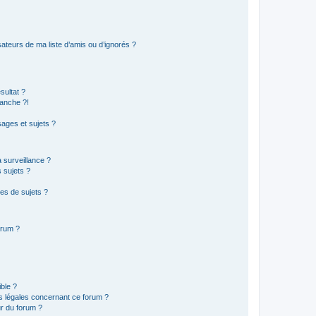
ateurs de ma liste d’amis ou d’ignorés ?
sultat ?
anche ?!
ages et sujets ?
a surveillance ?
 sujets ?
es de sujets ?
orum ?
ible ?
ns légales concernant ce forum ?
r du forum ?