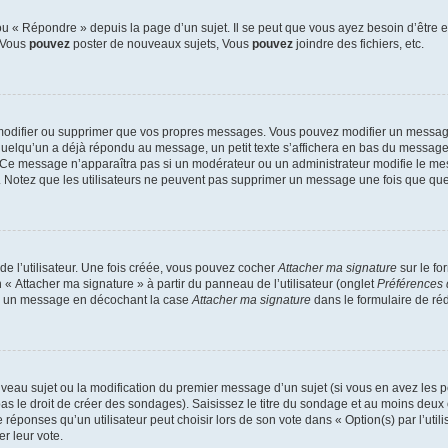
 « Répondre » depuis la page d’un sujet. Il se peut que vous ayez besoin d’être e
: Vous
pouvez
poster de nouveaux sujets, Vous
pouvez
joindre des fichiers, etc.
modifier ou supprimer que vos propres messages. Vous pouvez modifier un message
lqu’un a déjà répondu au message, un petit texte s’affichera en bas du message ind
n. Ce message n’apparaîtra pas si un modérateur ou un administrateur modifie le mes
ive. Notez que les utilisateurs ne peuvent pas supprimer un message une fois que qu
e l’utilisateur. Une fois créée, vous pouvez cocher
Attacher ma signature
sur le fo
 « Attacher ma signature » à partir du panneau de l’utilisateur (onglet
Préférences 
 à un message en décochant la case
Attacher ma signature
dans le formulaire de ré
ouveau sujet ou la modification du premier message d’un sujet (si vous en avez les p
 le droit de créer des sondages). Saisissez le titre du sondage et au moins deux o
onses qu’un utilisateur peut choisir lors de son vote dans « Option(s) par l’utilis
er leur vote.