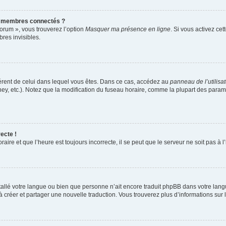
s membres connectés ?
forum », vous trouverez l’option
Masquer ma présence en ligne
. Si vous activez cet
es invisibles.
ifférent de celui dans lequel vous êtes. Dans ce cas, accédez au
panneau de l’utilisa
ney, etc.). Notez que la modification du fuseau horaire, comme la plupart des para
ecte !
aire et que l’heure est toujours incorrecte, il se peut que le serveur ne soit pas à
installé votre langue ou bien que personne n’ait encore traduit phpBB dans votre l
s à créer et partager une nouvelle traduction. Vous trouverez plus d’informations sur l