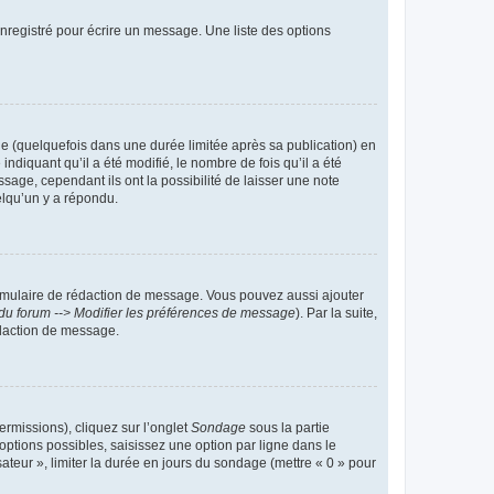
nregistré pour écrire un message. Une liste des options
 (quelquefois dans une durée limitée après sa publication) en
iquant qu’il a été modifié, le nombre de fois qu’il a été
sage, cependant ils ont la possibilité de laisser une note
elqu’un y a répondu.
rmulaire de rédaction de message. Vous pouvez aussi ajouter
du forum --> Modifier les préférences de message
). Par la suite,
daction de message.
ermissions), cliquez sur l’onglet
Sondage
sous la partie
ptions possibles, saisissez une option par ligne dans le
ateur », limiter la durée en jours du sondage (mettre « 0 » pour