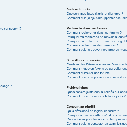
Amis et ignorés
Que sont mes listes d’amis et d’ignorés ?
?
Comment puis-je ajouter/supprimer des utilis
Recherche dans les forums
e connecter !?
Comment rechercher dans les forums ?
Pourquoi ma recherche ne renvoie aucun ré
Pourquoi ma recherche renvoie une page bl
Comment rechercher des membres ?
Comment puis-je trouver mes propres mess
Surveillance et favoris
Quelle est la différence entre les favoris et l
Comment mettre en favoris ou surveiller des
Comment surveiller des forums ?
Comment puis-je supprimer mes surveillanc
message ?
Fichiers joints
Quels fichiers joints sont autorisés sur ce f
Comment trouver tous mes fichiers joints ?
Concernant phpBB
Qui a développé ce logiciel de forum ?
Pourquoi la fonctionnalité X n’est pas dispon
Qui contacter pour les abus ou les questio
Comment puis-je contacter un administrateu