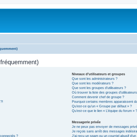
réquemment)
s fréquemment)
Niveaux d’utilisateurs et groupes
Que sont les administrateurs ?
Que sont les modérateurs ?
Que sont les groupes d’utilisateurs ?
Où trouver la liste des groupes d’utilisateur
Comment devenir chef de groupe ?
 ?!
Pourquoi certains membres apparaissent dan
Qu’est-ce qu’un « Groupe par défaut » ?
Qu’est-ce que le lien « L’équipe du forum » 
Messagerie privée
Je ne peux pas envoyer de messages privé
Je reçois sans arrêt des messages indésira
 connectés ?
J’ai reçu un spam ou un courriel abusif d’u