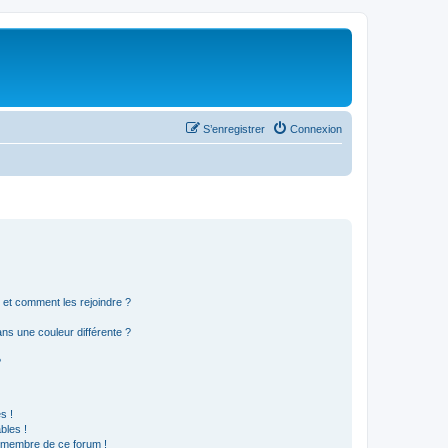
S’enregistrer
Connexion
s et comment les rejoindre ?
s une couleur différente ?
?
s !
bles !
n membre de ce forum !