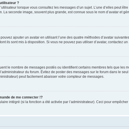
tilisateur ?
utilisateur lorsque vous consultez les messages d’un sujet. L’une d’elles peut êtr
rum. La seconde image, souvent plus grande, est connue sous le nom d’avatar et 
s pouvez ajouter un avatar en utilisant l’une des quatre méthodes d’avatar suivantes 
ont ils sont mis à disposition. Si vous ne pouvez pas utiliser d’avatar, contactez un
iquent le nombre de messages postés ou identifient certains membres tels que les 
ar l’administrateur du forum. Évitez de poster des messages sur le forum dans le seu
ministrateur) peut facilement abaisser votre compteur de messages.
mande de me connecter !?
re intégré (si la fonction a été activée par l’administrateur). Ceci pour empêcher l’u