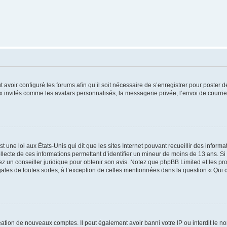
t avoir configuré les forums afin qu’il soit nécessaire de s’enregistrer pour poster
x invités comme les avatars personnalisés, la messagerie privée, l’envoi de courri
t une loi aux États-Unis qui dit que les sites Internet pouvant recueillir des infor
ollecte de ces informations permettant d’identifier un mineur de moins de 13 ans. S
tez un conseiller juridique pour obtenir son avis. Notez que phpBB Limited et les pr
gales de toutes sortes, à l’exception de celles mentionnées dans la question « Qui
réation de nouveaux comptes. Il peut également avoir banni votre IP ou interdit le no