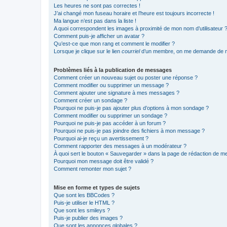
Les heures ne sont pas correctes !
J’ai changé mon fuseau horaire et l’heure est toujours incorrecte !
Ma langue n’est pas dans la liste !
A quoi correspondent les images à proximité de mon nom d’utilisateur 
Comment puis-je afficher un avatar ?
Qu’est-ce que mon rang et comment le modifier ?
Lorsque je clique sur le lien
courriel
d’un membre, on me demande de m
Problèmes liés à la publication de messages
Comment créer un nouveau sujet ou poster une réponse ?
Comment modifier ou supprimer un message ?
Comment ajouter une signature à mes messages ?
Comment créer un sondage ?
Pourquoi ne puis-je pas ajouter plus d’options à mon sondage ?
Comment modifier ou supprimer un sondage ?
Pourquoi ne puis-je pas accéder à un forum ?
Pourquoi ne puis-je pas joindre des fichiers à mon message ?
Pourquoi ai-je reçu un avertissement ?
Comment rapporter des messages à un modérateur ?
À quoi sert le bouton « Sauvegarder » dans la page de rédaction de 
Pourquoi mon message doit être validé ?
Comment remonter mon sujet ?
Mise en forme et types de sujets
Que sont les BBCodes ?
Puis-je utiliser le HTML ?
Que sont les smileys ?
Puis-je publier des images ?
Que sont les annonces globales ?