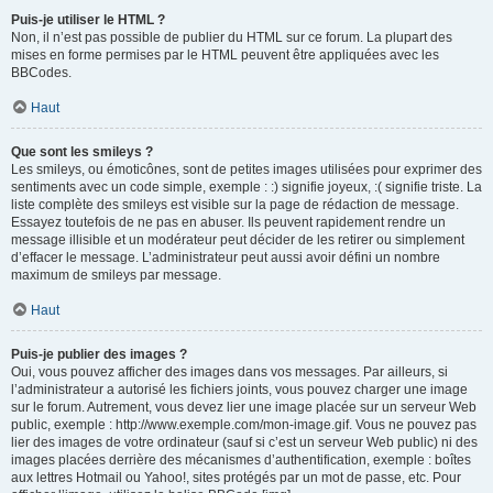
Puis-je utiliser le HTML ?
Non, il n’est pas possible de publier du HTML sur ce forum. La plupart des
mises en forme permises par le HTML peuvent être appliquées avec les
BBCodes.
Haut
Que sont les smileys ?
Les smileys, ou émoticônes, sont de petites images utilisées pour exprimer des
sentiments avec un code simple, exemple : :) signifie joyeux, :( signifie triste. La
liste complète des smileys est visible sur la page de rédaction de message.
Essayez toutefois de ne pas en abuser. Ils peuvent rapidement rendre un
message illisible et un modérateur peut décider de les retirer ou simplement
d’effacer le message. L’administrateur peut aussi avoir défini un nombre
maximum de smileys par message.
Haut
Puis-je publier des images ?
Oui, vous pouvez afficher des images dans vos messages. Par ailleurs, si
l’administrateur a autorisé les fichiers joints, vous pouvez charger une image
sur le forum. Autrement, vous devez lier une image placée sur un serveur Web
public, exemple : http://www.exemple.com/mon-image.gif. Vous ne pouvez pas
lier des images de votre ordinateur (sauf si c’est un serveur Web public) ni des
images placées derrière des mécanismes d’authentification, exemple : boîtes
aux lettres Hotmail ou Yahoo!, sites protégés par un mot de passe, etc. Pour