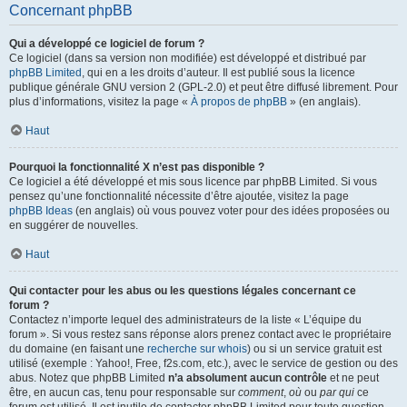
Concernant phpBB
Qui a développé ce logiciel de forum ?
Ce logiciel (dans sa version non modifiée) est développé et distribué par
phpBB Limited
, qui en a les droits d’auteur. Il est publié sous la licence
publique générale GNU version 2 (GPL-2.0) et peut être diffusé librement. Pour
plus d’informations, visitez la page «
À propos de phpBB
» (en anglais).
Haut
Pourquoi la fonctionnalité X n’est pas disponible ?
Ce logiciel a été développé et mis sous licence par phpBB Limited. Si vous
pensez qu’une fonctionnalité nécessite d’être ajoutée, visitez la page
phpBB Ideas
(en anglais) où vous pouvez voter pour des idées proposées ou
en suggérer de nouvelles.
Haut
Qui contacter pour les abus ou les questions légales concernant ce
forum ?
Contactez n’importe lequel des administrateurs de la liste « L’équipe du
forum ». Si vous restez sans réponse alors prenez contact avec le propriétaire
du domaine (en faisant une
recherche sur whois
) ou si un service gratuit est
utilisé (exemple : Yahoo!, Free, f2s.com, etc.), avec le service de gestion ou des
abus. Notez que phpBB Limited
n’a absolument aucun contrôle
et ne peut
être, en aucun cas, tenu pour responsable sur
comment
,
où
ou
par qui
ce