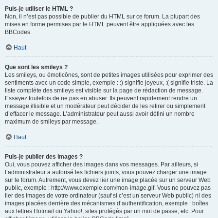
Puis-je utiliser le HTML ?
Non, il n’est pas possible de publier du HTML sur ce forum. La plupart des
mises en forme permises par le HTML peuvent être appliquées avec les
BBCodes.
Haut
Que sont les smileys ?
Les smileys, ou émoticônes, sont de petites images utilisées pour exprimer des
sentiments avec un code simple, exemple : :) signifie joyeux, :( signifie triste. La
liste complète des smileys est visible sur la page de rédaction de message.
Essayez toutefois de ne pas en abuser. Ils peuvent rapidement rendre un
message illisible et un modérateur peut décider de les retirer ou simplement
d’effacer le message. L’administrateur peut aussi avoir défini un nombre
maximum de smileys par message.
Haut
Puis-je publier des images ?
Oui, vous pouvez afficher des images dans vos messages. Par ailleurs, si
l’administrateur a autorisé les fichiers joints, vous pouvez charger une image
sur le forum. Autrement, vous devez lier une image placée sur un serveur Web
public, exemple : http://www.exemple.com/mon-image.gif. Vous ne pouvez pas
lier des images de votre ordinateur (sauf si c’est un serveur Web public) ni des
images placées derrière des mécanismes d’authentification, exemple : boîtes
aux lettres Hotmail ou Yahoo!, sites protégés par un mot de passe, etc. Pour