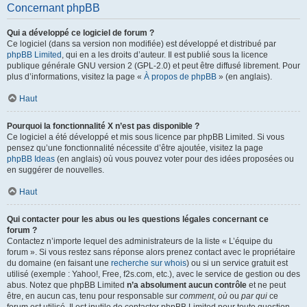
Concernant phpBB
Qui a développé ce logiciel de forum ?
Ce logiciel (dans sa version non modifiée) est développé et distribué par
phpBB Limited
, qui en a les droits d’auteur. Il est publié sous la licence
publique générale GNU version 2 (GPL-2.0) et peut être diffusé librement. Pour
plus d’informations, visitez la page «
À propos de phpBB
» (en anglais).
Haut
Pourquoi la fonctionnalité X n’est pas disponible ?
Ce logiciel a été développé et mis sous licence par phpBB Limited. Si vous
pensez qu’une fonctionnalité nécessite d’être ajoutée, visitez la page
phpBB Ideas
(en anglais) où vous pouvez voter pour des idées proposées ou
en suggérer de nouvelles.
Haut
Qui contacter pour les abus ou les questions légales concernant ce
forum ?
Contactez n’importe lequel des administrateurs de la liste « L’équipe du
forum ». Si vous restez sans réponse alors prenez contact avec le propriétaire
du domaine (en faisant une
recherche sur whois
) ou si un service gratuit est
utilisé (exemple : Yahoo!, Free, f2s.com, etc.), avec le service de gestion ou des
abus. Notez que phpBB Limited
n’a absolument aucun contrôle
et ne peut
être, en aucun cas, tenu pour responsable sur
comment
,
où
ou
par qui
ce