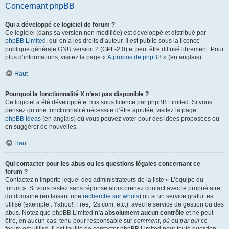
Concernant phpBB
Qui a développé ce logiciel de forum ?
Ce logiciel (dans sa version non modifiée) est développé et distribué par
phpBB Limited
, qui en a les droits d’auteur. Il est publié sous la licence
publique générale GNU version 2 (GPL-2.0) et peut être diffusé librement. Pour
plus d’informations, visitez la page «
À propos de phpBB
» (en anglais).
Haut
Pourquoi la fonctionnalité X n’est pas disponible ?
Ce logiciel a été développé et mis sous licence par phpBB Limited. Si vous
pensez qu’une fonctionnalité nécessite d’être ajoutée, visitez la page
phpBB Ideas
(en anglais) où vous pouvez voter pour des idées proposées ou
en suggérer de nouvelles.
Haut
Qui contacter pour les abus ou les questions légales concernant ce
forum ?
Contactez n’importe lequel des administrateurs de la liste « L’équipe du
forum ». Si vous restez sans réponse alors prenez contact avec le propriétaire
du domaine (en faisant une
recherche sur whois
) ou si un service gratuit est
utilisé (exemple : Yahoo!, Free, f2s.com, etc.), avec le service de gestion ou des
abus. Notez que phpBB Limited
n’a absolument aucun contrôle
et ne peut
être, en aucun cas, tenu pour responsable sur
comment
,
où
ou
par qui
ce