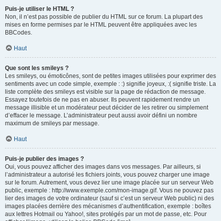
Puis-je utiliser le HTML ?
Non, il n’est pas possible de publier du HTML sur ce forum. La plupart des
mises en forme permises par le HTML peuvent être appliquées avec les
BBCodes.
Haut
Que sont les smileys ?
Les smileys, ou émoticônes, sont de petites images utilisées pour exprimer des
sentiments avec un code simple, exemple : :) signifie joyeux, :( signifie triste. La
liste complète des smileys est visible sur la page de rédaction de message.
Essayez toutefois de ne pas en abuser. Ils peuvent rapidement rendre un
message illisible et un modérateur peut décider de les retirer ou simplement
d’effacer le message. L’administrateur peut aussi avoir défini un nombre
maximum de smileys par message.
Haut
Puis-je publier des images ?
Oui, vous pouvez afficher des images dans vos messages. Par ailleurs, si
l’administrateur a autorisé les fichiers joints, vous pouvez charger une image
sur le forum. Autrement, vous devez lier une image placée sur un serveur Web
public, exemple : http://www.exemple.com/mon-image.gif. Vous ne pouvez pas
lier des images de votre ordinateur (sauf si c’est un serveur Web public) ni des
images placées derrière des mécanismes d’authentification, exemple : boîtes
aux lettres Hotmail ou Yahoo!, sites protégés par un mot de passe, etc. Pour