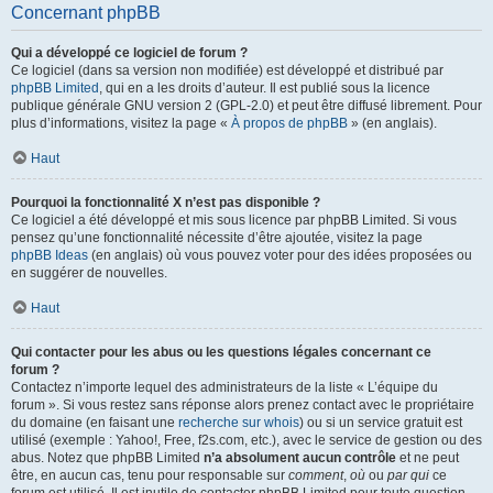
Concernant phpBB
Qui a développé ce logiciel de forum ?
Ce logiciel (dans sa version non modifiée) est développé et distribué par
phpBB Limited
, qui en a les droits d’auteur. Il est publié sous la licence
publique générale GNU version 2 (GPL-2.0) et peut être diffusé librement. Pour
plus d’informations, visitez la page «
À propos de phpBB
» (en anglais).
Haut
Pourquoi la fonctionnalité X n’est pas disponible ?
Ce logiciel a été développé et mis sous licence par phpBB Limited. Si vous
pensez qu’une fonctionnalité nécessite d’être ajoutée, visitez la page
phpBB Ideas
(en anglais) où vous pouvez voter pour des idées proposées ou
en suggérer de nouvelles.
Haut
Qui contacter pour les abus ou les questions légales concernant ce
forum ?
Contactez n’importe lequel des administrateurs de la liste « L’équipe du
forum ». Si vous restez sans réponse alors prenez contact avec le propriétaire
du domaine (en faisant une
recherche sur whois
) ou si un service gratuit est
utilisé (exemple : Yahoo!, Free, f2s.com, etc.), avec le service de gestion ou des
abus. Notez que phpBB Limited
n’a absolument aucun contrôle
et ne peut
être, en aucun cas, tenu pour responsable sur
comment
,
où
ou
par qui
ce