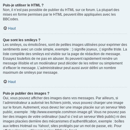
Puis-je utiliser le HTML ?
Non, il n’est pas possible de publier du HTML sur ce forum. La plupart des
mises en forme permises par le HTML peuvent être appliquées avec les
BBCodes.
Haut
Que sont les smileys ?
Les smileys, ou émoticônes, sont de petites images utilisées pour exprimer des
sentiments avec un code simple, exemple : :) signifie joyeux, :( signifie triste. La
liste complète des smileys est visible sur la page de rédaction de message.
Essayez toutefois de ne pas en abuser. Ils peuvent rapidement rendre un
message illisible et un modérateur peut décider de les retirer ou simplement
d’effacer le message. L’administrateur peut aussi avoir défini un nombre
maximum de smileys par message.
Haut
Puis-je publier des images ?
Oui, vous pouvez afficher des images dans vos messages. Par ailleurs, si
l’administrateur a autorisé les fichiers joints, vous pouvez charger une image
sur le forum. Autrement, vous devez lier une image placée sur un serveur Web
public, exemple : http://www.exemple.com/mon-image.gif. Vous ne pouvez pas
lier des images de votre ordinateur (sauf si c’est un serveur Web public) ni des
images placées derrière des mécanismes d’authentification, exemple : boîtes
aux lettres Hotmail ou Yahoo!, sites protégés par un mot de passe, etc. Pour