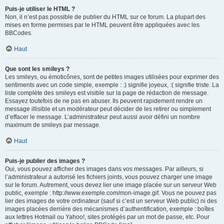
Puis-je utiliser le HTML ?
Non, il n’est pas possible de publier du HTML sur ce forum. La plupart des
mises en forme permises par le HTML peuvent être appliquées avec les
BBCodes.
Haut
Que sont les smileys ?
Les smileys, ou émoticônes, sont de petites images utilisées pour exprimer des
sentiments avec un code simple, exemple : :) signifie joyeux, :( signifie triste. La
liste complète des smileys est visible sur la page de rédaction de message.
Essayez toutefois de ne pas en abuser. Ils peuvent rapidement rendre un
message illisible et un modérateur peut décider de les retirer ou simplement
d’effacer le message. L’administrateur peut aussi avoir défini un nombre
maximum de smileys par message.
Haut
Puis-je publier des images ?
Oui, vous pouvez afficher des images dans vos messages. Par ailleurs, si
l’administrateur a autorisé les fichiers joints, vous pouvez charger une image
sur le forum. Autrement, vous devez lier une image placée sur un serveur Web
public, exemple : http://www.exemple.com/mon-image.gif. Vous ne pouvez pas
lier des images de votre ordinateur (sauf si c’est un serveur Web public) ni des
images placées derrière des mécanismes d’authentification, exemple : boîtes
aux lettres Hotmail ou Yahoo!, sites protégés par un mot de passe, etc. Pour