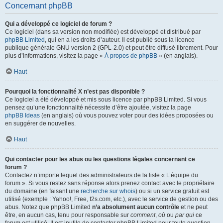
Concernant phpBB
Qui a développé ce logiciel de forum ?
Ce logiciel (dans sa version non modifiée) est développé et distribué par
phpBB Limited
, qui en a les droits d’auteur. Il est publié sous la licence
publique générale GNU version 2 (GPL-2.0) et peut être diffusé librement. Pour
plus d’informations, visitez la page «
À propos de phpBB
» (en anglais).
Haut
Pourquoi la fonctionnalité X n’est pas disponible ?
Ce logiciel a été développé et mis sous licence par phpBB Limited. Si vous
pensez qu’une fonctionnalité nécessite d’être ajoutée, visitez la page
phpBB Ideas
(en anglais) où vous pouvez voter pour des idées proposées ou
en suggérer de nouvelles.
Haut
Qui contacter pour les abus ou les questions légales concernant ce
forum ?
Contactez n’importe lequel des administrateurs de la liste « L’équipe du
forum ». Si vous restez sans réponse alors prenez contact avec le propriétaire
du domaine (en faisant une
recherche sur whois
) ou si un service gratuit est
utilisé (exemple : Yahoo!, Free, f2s.com, etc.), avec le service de gestion ou des
abus. Notez que phpBB Limited
n’a absolument aucun contrôle
et ne peut
être, en aucun cas, tenu pour responsable sur
comment
,
où
ou
par qui
ce