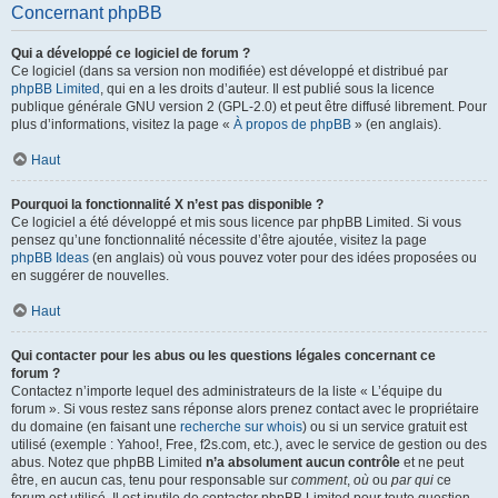
Concernant phpBB
Qui a développé ce logiciel de forum ?
Ce logiciel (dans sa version non modifiée) est développé et distribué par
phpBB Limited
, qui en a les droits d’auteur. Il est publié sous la licence
publique générale GNU version 2 (GPL-2.0) et peut être diffusé librement. Pour
plus d’informations, visitez la page «
À propos de phpBB
» (en anglais).
Haut
Pourquoi la fonctionnalité X n’est pas disponible ?
Ce logiciel a été développé et mis sous licence par phpBB Limited. Si vous
pensez qu’une fonctionnalité nécessite d’être ajoutée, visitez la page
phpBB Ideas
(en anglais) où vous pouvez voter pour des idées proposées ou
en suggérer de nouvelles.
Haut
Qui contacter pour les abus ou les questions légales concernant ce
forum ?
Contactez n’importe lequel des administrateurs de la liste « L’équipe du
forum ». Si vous restez sans réponse alors prenez contact avec le propriétaire
du domaine (en faisant une
recherche sur whois
) ou si un service gratuit est
utilisé (exemple : Yahoo!, Free, f2s.com, etc.), avec le service de gestion ou des
abus. Notez que phpBB Limited
n’a absolument aucun contrôle
et ne peut
être, en aucun cas, tenu pour responsable sur
comment
,
où
ou
par qui
ce