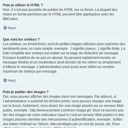
Puis-je utiliser le HTML ?
Non, il n’est pas possible de publier du HTML sur ce forum. La plupart des
mises en forme permises par le HTML peuvent être appliquées avec les
BBCodes.
Haut
Que sont les smileys ?
Les smileys, ou émoticônes, sont de petites images utilisées pour exprimer des
sentiments avec un code simple, exemple : :) signifie joyeux, :( signifie triste. La
liste complète des smileys est visible sur la page de rédaction de message.
Essayez toutefois de ne pas en abuser. Ils peuvent rapidement rendre un
message illisible et un modérateur peut décider de les retirer ou simplement
d’effacer le message. L’administrateur peut aussi avoir défini un nombre
maximum de smileys par message.
Haut
Puis-je publier des images ?
Oui, vous pouvez afficher des images dans vos messages. Par ailleurs, si
l’administrateur a autorisé les fichiers joints, vous pouvez charger une image
sur le forum. Autrement, vous devez lier une image placée sur un serveur Web
public, exemple : http://www.exemple.com/mon-image.gif. Vous ne pouvez pas
lier des images de votre ordinateur (sauf si c’est un serveur Web public) ni des
images placées derrière des mécanismes d’authentification, exemple : boîtes
aux lettres Hotmail ou Yahoo!, sites protégés par un mot de passe, etc. Pour