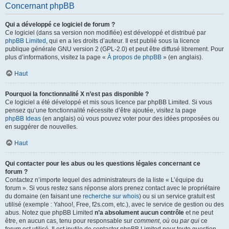
Concernant phpBB
Qui a développé ce logiciel de forum ?
Ce logiciel (dans sa version non modifiée) est développé et distribué par
phpBB Limited
, qui en a les droits d’auteur. Il est publié sous la licence
publique générale GNU version 2 (GPL-2.0) et peut être diffusé librement. Pour
plus d’informations, visitez la page «
À propos de phpBB
» (en anglais).
Haut
Pourquoi la fonctionnalité X n’est pas disponible ?
Ce logiciel a été développé et mis sous licence par phpBB Limited. Si vous
pensez qu’une fonctionnalité nécessite d’être ajoutée, visitez la page
phpBB Ideas
(en anglais) où vous pouvez voter pour des idées proposées ou
en suggérer de nouvelles.
Haut
Qui contacter pour les abus ou les questions légales concernant ce
forum ?
Contactez n’importe lequel des administrateurs de la liste « L’équipe du
forum ». Si vous restez sans réponse alors prenez contact avec le propriétaire
du domaine (en faisant une
recherche sur whois
) ou si un service gratuit est
utilisé (exemple : Yahoo!, Free, f2s.com, etc.), avec le service de gestion ou des
abus. Notez que phpBB Limited
n’a absolument aucun contrôle
et ne peut
être, en aucun cas, tenu pour responsable sur
comment
,
où
ou
par qui
ce