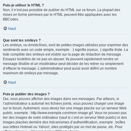
Puis-je utiliser le HTML ?
Non, il n’est pas possible de publier du HTML sur ce forum. La plupart des
mises en forme permises par le HTML peuvent être appliquées avec les
BBCodes.
Haut
Que sont les smileys ?
Les smileys, ou émoticônes, sont de petites images utilisées pour exprimer des
sentiments avec un code simple, exemple : :) signifie joyeux, :( signifie triste. La
liste complète des smileys est visible sur la page de rédaction de message.
Essayez toutefois de ne pas en abuser. Ils peuvent rapidement rendre un
message illisible et un modérateur peut décider de les retirer ou simplement
d’effacer le message. L’administrateur peut aussi avoir défini un nombre
maximum de smileys par message.
Haut
Puis-je publier des images ?
Oui, vous pouvez afficher des images dans vos messages. Par ailleurs, si
l’administrateur a autorisé les fichiers joints, vous pouvez charger une image
sur le forum. Autrement, vous devez lier une image placée sur un serveur Web
public, exemple : http://www.exemple.com/mon-image.gif. Vous ne pouvez pas
lier des images de votre ordinateur (sauf si c’est un serveur Web public) ni des
images placées derrière des mécanismes d’authentification, exemple : boîtes
aux lettres Hotmail ou Yahoo!, sites protégés par un mot de passe, etc. Pour