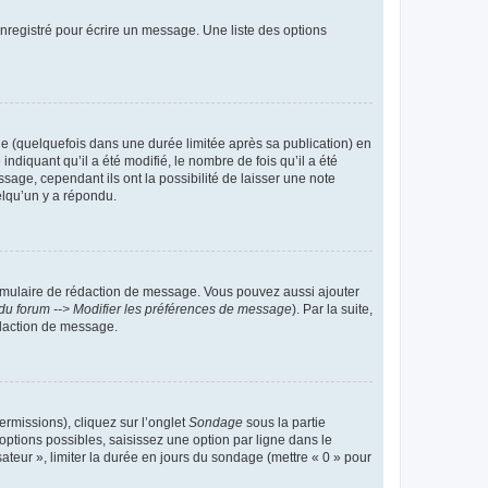
nregistré pour écrire un message. Une liste des options
 (quelquefois dans une durée limitée après sa publication) en
iquant qu’il a été modifié, le nombre de fois qu’il a été
sage, cependant ils ont la possibilité de laisser une note
elqu’un y a répondu.
rmulaire de rédaction de message. Vous pouvez aussi ajouter
du forum --> Modifier les préférences de message
). Par la suite,
daction de message.
ermissions), cliquez sur l’onglet
Sondage
sous la partie
ptions possibles, saisissez une option par ligne dans le
ateur », limiter la durée en jours du sondage (mettre « 0 » pour