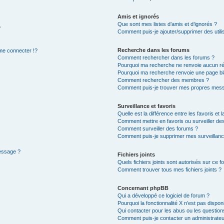
Amis et ignorés
Que sont mes listes d’amis et d’ignorés ?
?
Comment puis-je ajouter/supprimer des utilis
Recherche dans les forums
e connecter !?
Comment rechercher dans les forums ?
Pourquoi ma recherche ne renvoie aucun ré
Pourquoi ma recherche renvoie une page bl
Comment rechercher des membres ?
Comment puis-je trouver mes propres mess
Surveillance et favoris
Quelle est la différence entre les favoris et l
Comment mettre en favoris ou surveiller des
Comment surveiller des forums ?
Comment puis-je supprimer mes surveillanc
message ?
Fichiers joints
Quels fichiers joints sont autorisés sur ce f
Comment trouver tous mes fichiers joints ?
Concernant phpBB
Qui a développé ce logiciel de forum ?
Pourquoi la fonctionnalité X n’est pas dispon
Qui contacter pour les abus ou les questio
Comment puis-je contacter un administrateu