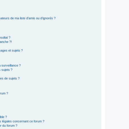
ateurs de ma liste d’amis ou d’ignorés ?
sultat ?
anche ?!
ages et sujets ?
a surveillance ?
 sujets ?
es de sujets ?
orum ?
ible ?
ns légales concernant ce forum ?
r du forum ?