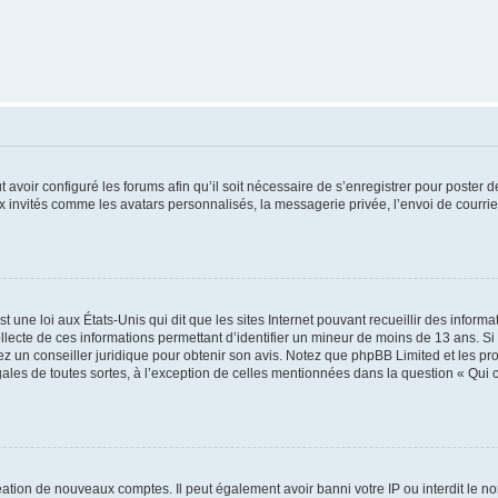
t avoir configuré les forums afin qu’il soit nécessaire de s’enregistrer pour poster
x invités comme les avatars personnalisés, la messagerie privée, l’envoi de courri
t une loi aux États-Unis qui dit que les sites Internet pouvant recueillir des infor
ollecte de ces informations permettant d’identifier un mineur de moins de 13 ans. S
tez un conseiller juridique pour obtenir son avis. Notez que phpBB Limited et les pr
gales de toutes sortes, à l’exception de celles mentionnées dans la question « Qui
réation de nouveaux comptes. Il peut également avoir banni votre IP ou interdit le no