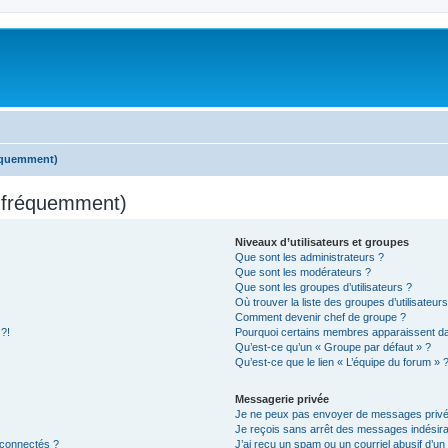
réquemment)
s fréquemment)
Niveaux d’utilisateurs et groupes
Que sont les administrateurs ?
Que sont les modérateurs ?
Que sont les groupes d’utilisateurs ?
Où trouver la liste des groupes d’utilisateur
Comment devenir chef de groupe ?
 ?!
Pourquoi certains membres apparaissent dan
Qu’est-ce qu’un « Groupe par défaut » ?
Qu’est-ce que le lien « L’équipe du forum » 
Messagerie privée
Je ne peux pas envoyer de messages privé
Je reçois sans arrêt des messages indésira
 connectés ?
J’ai reçu un spam ou un courriel abusif d’u