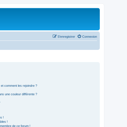
S’enregistrer
Connexion
s et comment les rejoindre ?
s une couleur différente ?
?
s !
bles !
n membre de ce forum !