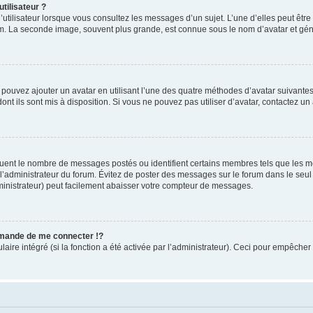
tilisateur ?
utilisateur lorsque vous consultez les messages d’un sujet. L’une d’elles peut êtr
rum. La seconde image, souvent plus grande, est connue sous le nom d’avatar et 
s pouvez ajouter un avatar en utilisant l’une des quatre méthodes d’avatar suivantes 
ont ils sont mis à disposition. Si vous ne pouvez pas utiliser d’avatar, contactez un
iquent le nombre de messages postés ou identifient certains membres tels que les 
ar l’administrateur du forum. Évitez de poster des messages sur le forum dans le seu
ministrateur) peut facilement abaisser votre compteur de messages.
mande de me connecter !?
re intégré (si la fonction a été activée par l’administrateur). Ceci pour empêcher l’u