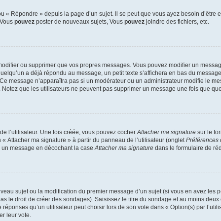
 « Répondre » depuis la page d’un sujet. Il se peut que vous ayez besoin d’être e
: Vous
pouvez
poster de nouveaux sujets, Vous
pouvez
joindre des fichiers, etc.
modifier ou supprimer que vos propres messages. Vous pouvez modifier un message
lqu’un a déjà répondu au message, un petit texte s’affichera en bas du message ind
n. Ce message n’apparaîtra pas si un modérateur ou un administrateur modifie le mes
ive. Notez que les utilisateurs ne peuvent pas supprimer un message une fois que qu
e l’utilisateur. Une fois créée, vous pouvez cocher
Attacher ma signature
sur le fo
 « Attacher ma signature » à partir du panneau de l’utilisateur (onglet
Préférences 
 à un message en décochant la case
Attacher ma signature
dans le formulaire de ré
ouveau sujet ou la modification du premier message d’un sujet (si vous en avez les p
 le droit de créer des sondages). Saisissez le titre du sondage et au moins deux o
onses qu’un utilisateur peut choisir lors de son vote dans « Option(s) par l’utilis
er leur vote.