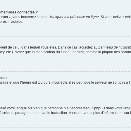
s membres connectés ?
forum », vous trouverez l’option
Masquer ma présence en ligne
. Si vous activez cet
es invisibles.
ifférent de celui dans lequel vous êtes. Dans ce cas, accédez au
panneau de l’utilisa
ney, etc.). Notez que la modification du fuseau horaire, comme la plupart des para
ecte !
aire et que l’heure est toujours incorrecte, il se peut que le serveur ne soit pas à
installé votre langue ou bien que personne n’ait encore traduit phpBB dans votre l
s à créer et partager une nouvelle traduction. Vous trouverez plus d’informations sur l