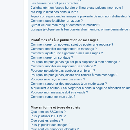
Les heures ne sont pas correctes !
J’ai changé mon fuseau horaire et l’heure est toujours incorrecte !
Ma langue n’est pas dans la liste !
A quoi correspondent les images à proximité de mon nom d’utilisateur 
Comment puis-je afficher un avatar ?
Qu’est-ce que mon rang et comment le modifier ?
Lorsque je clique sur le lien
courriel
d’un membre, on me demande de m
Problèmes liés à la publication de messages
Comment créer un nouveau sujet ou poster une réponse ?
Comment modifier ou supprimer un message ?
Comment ajouter une signature à mes messages ?
Comment créer un sondage ?
Pourquoi ne puis-je pas ajouter plus d’options à mon sondage ?
Comment modifier ou supprimer un sondage ?
Pourquoi ne puis-je pas accéder à un forum ?
Pourquoi ne puis-je pas joindre des fichiers à mon message ?
Pourquoi ai-je reçu un avertissement ?
Comment rapporter des messages à un modérateur ?
À quoi sert le bouton « Sauvegarder » dans la page de rédaction de 
Pourquoi mon message doit être validé ?
Comment remonter mon sujet ?
Mise en forme et types de sujets
Que sont les BBCodes ?
Puis-je utiliser le HTML ?
Que sont les smileys ?
Puis-je publier des images ?
Que sont les annonces globales ?