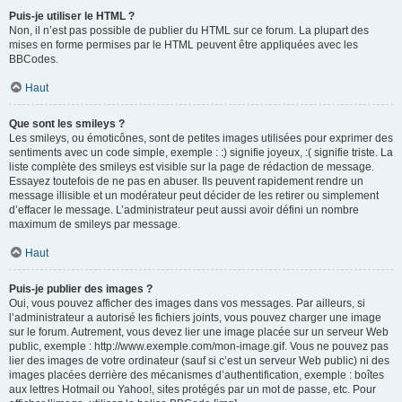
Puis-je utiliser le HTML ?
Non, il n’est pas possible de publier du HTML sur ce forum. La plupart des
mises en forme permises par le HTML peuvent être appliquées avec les
BBCodes.
Haut
Que sont les smileys ?
Les smileys, ou émoticônes, sont de petites images utilisées pour exprimer des
sentiments avec un code simple, exemple : :) signifie joyeux, :( signifie triste. La
liste complète des smileys est visible sur la page de rédaction de message.
Essayez toutefois de ne pas en abuser. Ils peuvent rapidement rendre un
message illisible et un modérateur peut décider de les retirer ou simplement
d’effacer le message. L’administrateur peut aussi avoir défini un nombre
maximum de smileys par message.
Haut
Puis-je publier des images ?
Oui, vous pouvez afficher des images dans vos messages. Par ailleurs, si
l’administrateur a autorisé les fichiers joints, vous pouvez charger une image
sur le forum. Autrement, vous devez lier une image placée sur un serveur Web
public, exemple : http://www.exemple.com/mon-image.gif. Vous ne pouvez pas
lier des images de votre ordinateur (sauf si c’est un serveur Web public) ni des
images placées derrière des mécanismes d’authentification, exemple : boîtes
aux lettres Hotmail ou Yahoo!, sites protégés par un mot de passe, etc. Pour