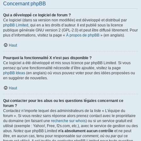
Concernant phpBB
Qui a développé ce logiciel de forum ?
Ce logiciel (dans sa version non modifiée) est développé et distribué par
phpBB Limited
, qui en a les droits d’auteur. Il est publié sous la licence
publique générale GNU version 2 (GPL-2.0) et peut être diffusé librement. Pour
plus d’informations, visitez la page «
À propos de phpBB
» (en anglais).
Haut
Pourquoi la fonctionnalité X n’est pas disponible ?
Ce logiciel a été développé et mis sous licence par phpBB Limited. Si vous
pensez qu’une fonctionnalité nécessite d’être ajoutée, visitez la page
phpBB Ideas
(en anglais) où vous pouvez voter pour des idées proposées ou
en suggérer de nouvelles.
Haut
Qui contacter pour les abus ou les questions légales concernant ce
forum ?
Contactez n’importe lequel des administrateurs de la liste « L’équipe du
forum ». Si vous restez sans réponse alors prenez contact avec le propriétaire
du domaine (en faisant une
recherche sur whois
) ou si un service gratuit est
utilisé (exemple : Yahoo!, Free, f2s.com, etc.), avec le service de gestion ou des
abus. Notez que phpBB Limited
n’a absolument aucun contrôle
et ne peut
être, en aucun cas, tenu pour responsable sur
comment
,
où
ou
par qui
ce