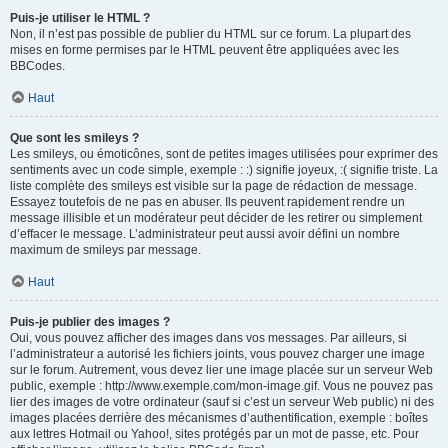
Puis-je utiliser le HTML ?
Non, il n’est pas possible de publier du HTML sur ce forum. La plupart des
mises en forme permises par le HTML peuvent être appliquées avec les
BBCodes.
Haut
Que sont les smileys ?
Les smileys, ou émoticônes, sont de petites images utilisées pour exprimer des
sentiments avec un code simple, exemple : :) signifie joyeux, :( signifie triste. La
liste complète des smileys est visible sur la page de rédaction de message.
Essayez toutefois de ne pas en abuser. Ils peuvent rapidement rendre un
message illisible et un modérateur peut décider de les retirer ou simplement
d’effacer le message. L’administrateur peut aussi avoir défini un nombre
maximum de smileys par message.
Haut
Puis-je publier des images ?
Oui, vous pouvez afficher des images dans vos messages. Par ailleurs, si
l’administrateur a autorisé les fichiers joints, vous pouvez charger une image
sur le forum. Autrement, vous devez lier une image placée sur un serveur Web
public, exemple : http://www.exemple.com/mon-image.gif. Vous ne pouvez pas
lier des images de votre ordinateur (sauf si c’est un serveur Web public) ni des
images placées derrière des mécanismes d’authentification, exemple : boîtes
aux lettres Hotmail ou Yahoo!, sites protégés par un mot de passe, etc. Pour