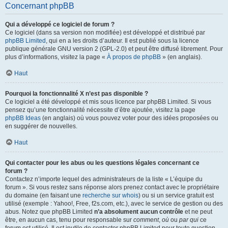
Concernant phpBB
Qui a développé ce logiciel de forum ?
Ce logiciel (dans sa version non modifiée) est développé et distribué par
phpBB Limited
, qui en a les droits d’auteur. Il est publié sous la licence
publique générale GNU version 2 (GPL-2.0) et peut être diffusé librement. Pour
plus d’informations, visitez la page «
À propos de phpBB
» (en anglais).
Haut
Pourquoi la fonctionnalité X n’est pas disponible ?
Ce logiciel a été développé et mis sous licence par phpBB Limited. Si vous
pensez qu’une fonctionnalité nécessite d’être ajoutée, visitez la page
phpBB Ideas
(en anglais) où vous pouvez voter pour des idées proposées ou
en suggérer de nouvelles.
Haut
Qui contacter pour les abus ou les questions légales concernant ce
forum ?
Contactez n’importe lequel des administrateurs de la liste « L’équipe du
forum ». Si vous restez sans réponse alors prenez contact avec le propriétaire
du domaine (en faisant une
recherche sur whois
) ou si un service gratuit est
utilisé (exemple : Yahoo!, Free, f2s.com, etc.), avec le service de gestion ou des
abus. Notez que phpBB Limited
n’a absolument aucun contrôle
et ne peut
être, en aucun cas, tenu pour responsable sur
comment
,
où
ou
par qui
ce