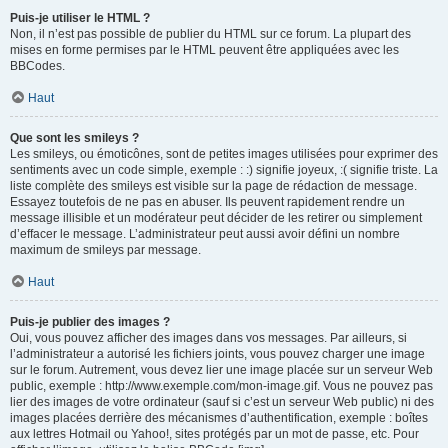
Puis-je utiliser le HTML ?
Non, il n’est pas possible de publier du HTML sur ce forum. La plupart des
mises en forme permises par le HTML peuvent être appliquées avec les
BBCodes.
Haut
Que sont les smileys ?
Les smileys, ou émoticônes, sont de petites images utilisées pour exprimer des
sentiments avec un code simple, exemple : :) signifie joyeux, :( signifie triste. La
liste complète des smileys est visible sur la page de rédaction de message.
Essayez toutefois de ne pas en abuser. Ils peuvent rapidement rendre un
message illisible et un modérateur peut décider de les retirer ou simplement
d’effacer le message. L’administrateur peut aussi avoir défini un nombre
maximum de smileys par message.
Haut
Puis-je publier des images ?
Oui, vous pouvez afficher des images dans vos messages. Par ailleurs, si
l’administrateur a autorisé les fichiers joints, vous pouvez charger une image
sur le forum. Autrement, vous devez lier une image placée sur un serveur Web
public, exemple : http://www.exemple.com/mon-image.gif. Vous ne pouvez pas
lier des images de votre ordinateur (sauf si c’est un serveur Web public) ni des
images placées derrière des mécanismes d’authentification, exemple : boîtes
aux lettres Hotmail ou Yahoo!, sites protégés par un mot de passe, etc. Pour