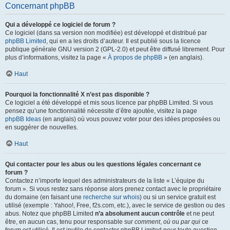
Concernant phpBB
Qui a développé ce logiciel de forum ?
Ce logiciel (dans sa version non modifiée) est développé et distribué par
phpBB Limited
, qui en a les droits d’auteur. Il est publié sous la licence
publique générale GNU version 2 (GPL-2.0) et peut être diffusé librement. Pour
plus d’informations, visitez la page «
À propos de phpBB
» (en anglais).
Haut
Pourquoi la fonctionnalité X n’est pas disponible ?
Ce logiciel a été développé et mis sous licence par phpBB Limited. Si vous
pensez qu’une fonctionnalité nécessite d’être ajoutée, visitez la page
phpBB Ideas
(en anglais) où vous pouvez voter pour des idées proposées ou
en suggérer de nouvelles.
Haut
Qui contacter pour les abus ou les questions légales concernant ce
forum ?
Contactez n’importe lequel des administrateurs de la liste « L’équipe du
forum ». Si vous restez sans réponse alors prenez contact avec le propriétaire
du domaine (en faisant une
recherche sur whois
) ou si un service gratuit est
utilisé (exemple : Yahoo!, Free, f2s.com, etc.), avec le service de gestion ou des
abus. Notez que phpBB Limited
n’a absolument aucun contrôle
et ne peut
être, en aucun cas, tenu pour responsable sur
comment
,
où
ou
par qui
ce