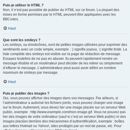
Puis-je utiliser le HTML ?
Non, il n’est pas possible de publier du HTML sur ce forum. La plupart des
mises en forme permises par le HTML peuvent être appliquées avec les
BBCodes.
Haut
Que sont les smileys ?
Les smileys, ou émoticônes, sont de petites images utilisées pour exprimer des
sentiments avec un code simple, exemple : :) signifie joyeux, :( signifie triste. La
liste complète des smileys est visible sur la page de rédaction de message.
Essayez toutefois de ne pas en abuser. Ils peuvent rapidement rendre un
message illisible et un modérateur peut décider de les retirer ou simplement
d’effacer le message. L’administrateur peut aussi avoir défini un nombre
maximum de smileys par message.
Haut
Puis-je publier des images ?
Oui, vous pouvez afficher des images dans vos messages. Par ailleurs, si
l’administrateur a autorisé les fichiers joints, vous pouvez charger une image
sur le forum. Autrement, vous devez lier une image placée sur un serveur Web
public, exemple : http://www.exemple.com/mon-image.gif. Vous ne pouvez pas
lier des images de votre ordinateur (sauf si c’est un serveur Web public) ni des
images placées derrière des mécanismes d’authentification, exemple : boîtes
aux lettres Hotmail ou Yahoo!, sites protégés par un mot de passe, etc. Pour