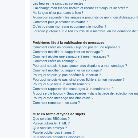
Les heures ne sont pas correctes !
J’ai changé mon fuseau horaire et l’heure est toujours incorrecte !
Ma langue n’est pas dans la liste !
A quoi correspondent les images à proximité de mon nom d’utilisateur 
Comment puis-je afficher un avatar ?
Qu’est-ce que mon rang et comment le modifier ?
Lorsque je clique sur le lien
courriel
d’un membre, on me demande de m
Problèmes liés à la publication de messages
Comment créer un nouveau sujet ou poster une réponse ?
Comment modifier ou supprimer un message ?
Comment ajouter une signature à mes messages ?
Comment créer un sondage ?
Pourquoi ne puis-je pas ajouter plus d’options à mon sondage ?
Comment modifier ou supprimer un sondage ?
Pourquoi ne puis-je pas accéder à un forum ?
Pourquoi ne puis-je pas joindre des fichiers à mon message ?
Pourquoi ai-je reçu un avertissement ?
Comment rapporter des messages à un modérateur ?
À quoi sert le bouton « Sauvegarder » dans la page de rédaction de 
Pourquoi mon message doit être validé ?
Comment remonter mon sujet ?
Mise en forme et types de sujets
Que sont les BBCodes ?
Puis-je utiliser le HTML ?
Que sont les smileys ?
Puis-je publier des images ?
Que sont les annonces globales ?