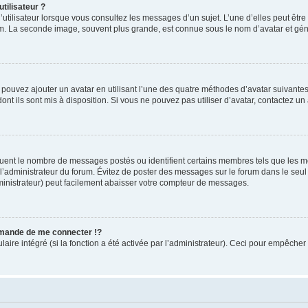
tilisateur ?
utilisateur lorsque vous consultez les messages d’un sujet. L’une d’elles peut êtr
rum. La seconde image, souvent plus grande, est connue sous le nom d’avatar et 
s pouvez ajouter un avatar en utilisant l’une des quatre méthodes d’avatar suivantes 
ont ils sont mis à disposition. Si vous ne pouvez pas utiliser d’avatar, contactez un
iquent le nombre de messages postés ou identifient certains membres tels que les 
ar l’administrateur du forum. Évitez de poster des messages sur le forum dans le seu
ministrateur) peut facilement abaisser votre compteur de messages.
mande de me connecter !?
re intégré (si la fonction a été activée par l’administrateur). Ceci pour empêcher l’u