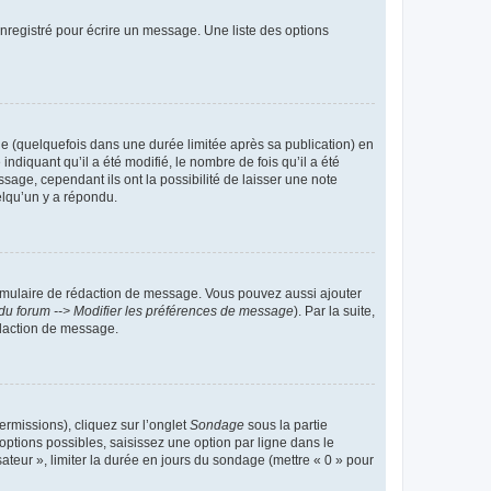
nregistré pour écrire un message. Une liste des options
 (quelquefois dans une durée limitée après sa publication) en
iquant qu’il a été modifié, le nombre de fois qu’il a été
sage, cependant ils ont la possibilité de laisser une note
elqu’un y a répondu.
rmulaire de rédaction de message. Vous pouvez aussi ajouter
du forum --> Modifier les préférences de message
). Par la suite,
daction de message.
ermissions), cliquez sur l’onglet
Sondage
sous la partie
ptions possibles, saisissez une option par ligne dans le
ateur », limiter la durée en jours du sondage (mettre « 0 » pour