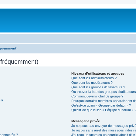
réquemment)
s fréquemment)
Niveaux d’utilisateurs et groupes
Que sont les administrateurs ?
Que sont les modérateurs ?
Que sont les groupes d’utilisateurs ?
Où trouver la liste des groupes d’utilisateur
Comment devenir chef de groupe ?
 ?!
Pourquoi certains membres apparaissent dan
Qu’est-ce qu’un « Groupe par défaut » ?
Qu’est-ce que le lien « L’équipe du forum » 
Messagerie privée
Je ne peux pas envoyer de messages privé
Je reçois sans arrêt des messages indésira
 connectés ?
J’ai reçu un spam ou un courriel abusif d’u