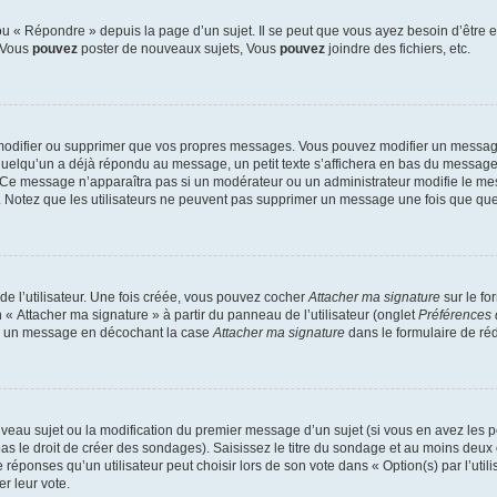
 « Répondre » depuis la page d’un sujet. Il se peut que vous ayez besoin d’être e
: Vous
pouvez
poster de nouveaux sujets, Vous
pouvez
joindre des fichiers, etc.
modifier ou supprimer que vos propres messages. Vous pouvez modifier un message
lqu’un a déjà répondu au message, un petit texte s’affichera en bas du message ind
n. Ce message n’apparaîtra pas si un modérateur ou un administrateur modifie le mes
ive. Notez que les utilisateurs ne peuvent pas supprimer un message une fois que qu
e l’utilisateur. Une fois créée, vous pouvez cocher
Attacher ma signature
sur le fo
 « Attacher ma signature » à partir du panneau de l’utilisateur (onglet
Préférences 
 à un message en décochant la case
Attacher ma signature
dans le formulaire de ré
ouveau sujet ou la modification du premier message d’un sujet (si vous en avez les p
 le droit de créer des sondages). Saisissez le titre du sondage et au moins deux o
onses qu’un utilisateur peut choisir lors de son vote dans « Option(s) par l’utilis
er leur vote.