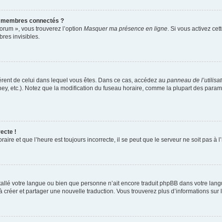
s membres connectés ?
forum », vous trouverez l’option
Masquer ma présence en ligne
. Si vous activez cet
es invisibles.
ifférent de celui dans lequel vous êtes. Dans ce cas, accédez au
panneau de l’utilisa
ney, etc.). Notez que la modification du fuseau horaire, comme la plupart des para
ecte !
aire et que l’heure est toujours incorrecte, il se peut que le serveur ne soit pas à
installé votre langue ou bien que personne n’ait encore traduit phpBB dans votre l
s à créer et partager une nouvelle traduction. Vous trouverez plus d’informations sur l