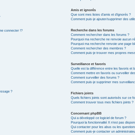
Amis et ignorés
Que sont mes listes d’amis et d’ignorés ?
?
Comment puis-je ajouter/supprimer des utilis
Recherche dans les forums
e connecter !?
Comment rechercher dans les forums ?
Pourquoi ma recherche ne renvoie aucun ré
Pourquoi ma recherche renvoie une page bl
Comment rechercher des membres ?
Comment puis-je trouver mes propres mess
Surveillance et favoris
Quelle est la différence entre les favoris et l
Comment mettre en favoris ou surveiller des
Comment surveiller des forums ?
Comment puis-je supprimer mes surveillanc
message ?
Fichiers joints
Quels fichiers joints sont autorisés sur ce f
Comment trouver tous mes fichiers joints ?
Concernant phpBB
Qui a développé ce logiciel de forum ?
Pourquoi la fonctionnalité X n’est pas dispon
Qui contacter pour les abus ou les questio
Comment puis-je contacter un administrateu