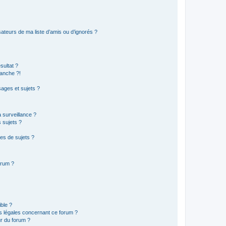
ateurs de ma liste d’amis ou d’ignorés ?
sultat ?
anche ?!
ages et sujets ?
a surveillance ?
 sujets ?
es de sujets ?
orum ?
ible ?
ns légales concernant ce forum ?
r du forum ?