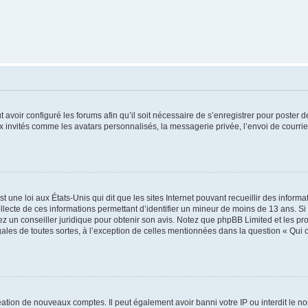
t avoir configuré les forums afin qu’il soit nécessaire de s’enregistrer pour poster
x invités comme les avatars personnalisés, la messagerie privée, l’envoi de courri
t une loi aux États-Unis qui dit que les sites Internet pouvant recueillir des infor
ollecte de ces informations permettant d’identifier un mineur de moins de 13 ans. S
tez un conseiller juridique pour obtenir son avis. Notez que phpBB Limited et les pr
gales de toutes sortes, à l’exception de celles mentionnées dans la question « Qui
réation de nouveaux comptes. Il peut également avoir banni votre IP ou interdit le no