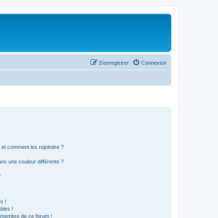
S’enregistrer
Connexion
s et comment les rejoindre ?
s une couleur différente ?
?
s !
bles !
n membre de ce forum !