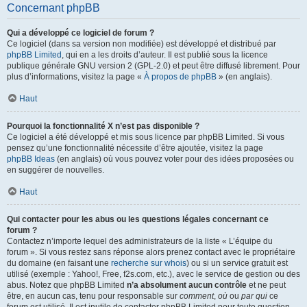
Concernant phpBB
Qui a développé ce logiciel de forum ?
Ce logiciel (dans sa version non modifiée) est développé et distribué par
phpBB Limited
, qui en a les droits d’auteur. Il est publié sous la licence
publique générale GNU version 2 (GPL-2.0) et peut être diffusé librement. Pour
plus d’informations, visitez la page «
À propos de phpBB
» (en anglais).
Haut
Pourquoi la fonctionnalité X n’est pas disponible ?
Ce logiciel a été développé et mis sous licence par phpBB Limited. Si vous
pensez qu’une fonctionnalité nécessite d’être ajoutée, visitez la page
phpBB Ideas
(en anglais) où vous pouvez voter pour des idées proposées ou
en suggérer de nouvelles.
Haut
Qui contacter pour les abus ou les questions légales concernant ce
forum ?
Contactez n’importe lequel des administrateurs de la liste « L’équipe du
forum ». Si vous restez sans réponse alors prenez contact avec le propriétaire
du domaine (en faisant une
recherche sur whois
) ou si un service gratuit est
utilisé (exemple : Yahoo!, Free, f2s.com, etc.), avec le service de gestion ou des
abus. Notez que phpBB Limited
n’a absolument aucun contrôle
et ne peut
être, en aucun cas, tenu pour responsable sur
comment
,
où
ou
par qui
ce