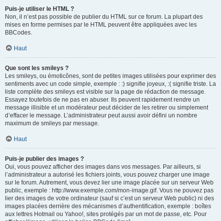
Puis-je utiliser le HTML ?
Non, il n’est pas possible de publier du HTML sur ce forum. La plupart des
mises en forme permises par le HTML peuvent être appliquées avec les
BBCodes.
Haut
Que sont les smileys ?
Les smileys, ou émoticônes, sont de petites images utilisées pour exprimer des
sentiments avec un code simple, exemple : :) signifie joyeux, :( signifie triste. La
liste complète des smileys est visible sur la page de rédaction de message.
Essayez toutefois de ne pas en abuser. Ils peuvent rapidement rendre un
message illisible et un modérateur peut décider de les retirer ou simplement
d’effacer le message. L’administrateur peut aussi avoir défini un nombre
maximum de smileys par message.
Haut
Puis-je publier des images ?
Oui, vous pouvez afficher des images dans vos messages. Par ailleurs, si
l’administrateur a autorisé les fichiers joints, vous pouvez charger une image
sur le forum. Autrement, vous devez lier une image placée sur un serveur Web
public, exemple : http://www.exemple.com/mon-image.gif. Vous ne pouvez pas
lier des images de votre ordinateur (sauf si c’est un serveur Web public) ni des
images placées derrière des mécanismes d’authentification, exemple : boîtes
aux lettres Hotmail ou Yahoo!, sites protégés par un mot de passe, etc. Pour