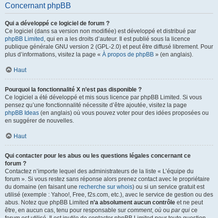
Concernant phpBB
Qui a développé ce logiciel de forum ?
Ce logiciel (dans sa version non modifiée) est développé et distribué par
phpBB Limited
, qui en a les droits d’auteur. Il est publié sous la licence
publique générale GNU version 2 (GPL-2.0) et peut être diffusé librement. Pour
plus d’informations, visitez la page «
À propos de phpBB
» (en anglais).
Haut
Pourquoi la fonctionnalité X n’est pas disponible ?
Ce logiciel a été développé et mis sous licence par phpBB Limited. Si vous
pensez qu’une fonctionnalité nécessite d’être ajoutée, visitez la page
phpBB Ideas
(en anglais) où vous pouvez voter pour des idées proposées ou
en suggérer de nouvelles.
Haut
Qui contacter pour les abus ou les questions légales concernant ce
forum ?
Contactez n’importe lequel des administrateurs de la liste « L’équipe du
forum ». Si vous restez sans réponse alors prenez contact avec le propriétaire
du domaine (en faisant une
recherche sur whois
) ou si un service gratuit est
utilisé (exemple : Yahoo!, Free, f2s.com, etc.), avec le service de gestion ou des
abus. Notez que phpBB Limited
n’a absolument aucun contrôle
et ne peut
être, en aucun cas, tenu pour responsable sur
comment
,
où
ou
par qui
ce