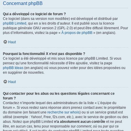
Concernant phpBB
Qui a développé ce logiciel de forum ?
Ce logiciel (dans sa version non modifiée) est développé et distribué par
phpBB Limited
, qui en a les droits d’auteur. Il est publié sous la licence
publique générale GNU version 2 (GPL-2.0) et peut être diffusé librement. Pour
plus d’informations, visitez la page «
À propos de phpBB
» (en anglais).
Haut
Pourquoi la fonctionnalité X n’est pas disponible ?
Ce logiciel a été développé et mis sous licence par phpBB Limited. Si vous
pensez qu’une fonctionnalité nécessite d’être ajoutée, visitez la page
phpBB Ideas
(en anglais) où vous pouvez voter pour des idées proposées ou
en suggérer de nouvelles.
Haut
Qui contacter pour les abus ou les questions légales concernant ce
forum ?
Contactez n’importe lequel des administrateurs de la liste « L’équipe du
forum ». Si vous restez sans réponse alors prenez contact avec le propriétaire
du domaine (en faisant une
recherche sur whois
) ou si un service gratuit est
utilisé (exemple : Yahoo!, Free, f2s.com, etc.), avec le service de gestion ou des
abus. Notez que phpBB Limited
n’a absolument aucun contrôle
et ne peut
être, en aucun cas, tenu pour responsable sur
comment
,
où
ou
par qui
ce