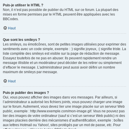
Puis-je utiliser le HTML ?
Non, il n’est pas possible de publier du HTML sur ce forum. La plupart des
mises en forme permises par le HTML peuvent être appliquées avec les
BBCodes.
Haut
Que sont les smileys ?
Les smileys, ou émoticônes, sont de petites images utilisées pour exprimer des
sentiments avec un code simple, exemple : :) signifie joyeux, :( signifie triste. La
liste complète des smileys est visible sur la page de rédaction de message.
Essayez toutefois de ne pas en abuser. Ils peuvent rapidement rendre un
message illisible et un modérateur peut décider de les retirer ou simplement
d’effacer le message. L’administrateur peut aussi avoir défini un nombre
maximum de smileys par message.
Haut
Puis-je publier des images ?
Oui, vous pouvez afficher des images dans vos messages. Par ailleurs, si
l’administrateur a autorisé les fichiers joints, vous pouvez charger une image
sur le forum. Autrement, vous devez lier une image placée sur un serveur Web
public, exemple : http://www.exemple.com/mon-image.gif. Vous ne pouvez pas
lier des images de votre ordinateur (sauf si c’est un serveur Web public) ni des
images placées derrière des mécanismes d’authentification, exemple : boîtes
aux lettres Hotmail ou Yahoo!, sites protégés par un mot de passe, etc. Pour