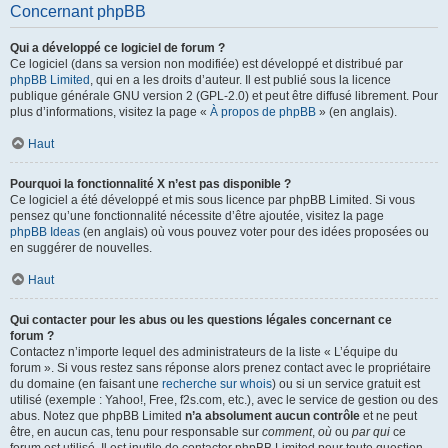
Concernant phpBB
Qui a développé ce logiciel de forum ?
Ce logiciel (dans sa version non modifiée) est développé et distribué par
phpBB Limited
, qui en a les droits d’auteur. Il est publié sous la licence
publique générale GNU version 2 (GPL-2.0) et peut être diffusé librement. Pour
plus d’informations, visitez la page «
À propos de phpBB
» (en anglais).
Haut
Pourquoi la fonctionnalité X n’est pas disponible ?
Ce logiciel a été développé et mis sous licence par phpBB Limited. Si vous
pensez qu’une fonctionnalité nécessite d’être ajoutée, visitez la page
phpBB Ideas
(en anglais) où vous pouvez voter pour des idées proposées ou
en suggérer de nouvelles.
Haut
Qui contacter pour les abus ou les questions légales concernant ce
forum ?
Contactez n’importe lequel des administrateurs de la liste « L’équipe du
forum ». Si vous restez sans réponse alors prenez contact avec le propriétaire
du domaine (en faisant une
recherche sur whois
) ou si un service gratuit est
utilisé (exemple : Yahoo!, Free, f2s.com, etc.), avec le service de gestion ou des
abus. Notez que phpBB Limited
n’a absolument aucun contrôle
et ne peut
être, en aucun cas, tenu pour responsable sur
comment
,
où
ou
par qui
ce