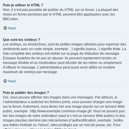
Puis-je utiliser le HTML ?
Non, il n’est pas possible de publier du HTML sur ce forum. La plupart des
mises en forme permises par le HTML peuvent être appliquées avec les
BBCodes.
Haut
Que sont les smileys ?
Les smileys, ou émoticônes, sont de petites images utilisées pour exprimer des
sentiments avec un code simple, exemple : :) signifie joyeux, :( signifie triste. La
liste complète des smileys est visible sur la page de rédaction de message.
Essayez toutefois de ne pas en abuser. Ils peuvent rapidement rendre un
message illisible et un modérateur peut décider de les retirer ou simplement
d’effacer le message. L’administrateur peut aussi avoir défini un nombre
maximum de smileys par message.
Haut
Puis-je publier des images ?
Oui, vous pouvez afficher des images dans vos messages. Par ailleurs, si
l’administrateur a autorisé les fichiers joints, vous pouvez charger une image
sur le forum. Autrement, vous devez lier une image placée sur un serveur Web
public, exemple : http://www.exemple.com/mon-image.gif. Vous ne pouvez pas
lier des images de votre ordinateur (sauf si c’est un serveur Web public) ni des
images placées derrière des mécanismes d’authentification, exemple : boîtes
aux lettres Hotmail ou Yahoo!, sites protégés par un mot de passe, etc. Pour