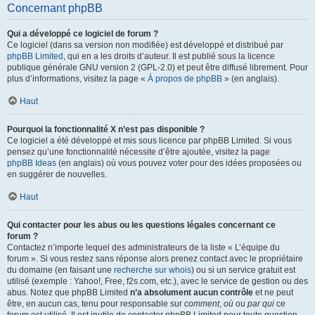
Concernant phpBB
Qui a développé ce logiciel de forum ?
Ce logiciel (dans sa version non modifiée) est développé et distribué par
phpBB Limited
, qui en a les droits d’auteur. Il est publié sous la licence
publique générale GNU version 2 (GPL-2.0) et peut être diffusé librement. Pour
plus d’informations, visitez la page «
À propos de phpBB
» (en anglais).
Haut
Pourquoi la fonctionnalité X n’est pas disponible ?
Ce logiciel a été développé et mis sous licence par phpBB Limited. Si vous
pensez qu’une fonctionnalité nécessite d’être ajoutée, visitez la page
phpBB Ideas
(en anglais) où vous pouvez voter pour des idées proposées ou
en suggérer de nouvelles.
Haut
Qui contacter pour les abus ou les questions légales concernant ce
forum ?
Contactez n’importe lequel des administrateurs de la liste « L’équipe du
forum ». Si vous restez sans réponse alors prenez contact avec le propriétaire
du domaine (en faisant une
recherche sur whois
) ou si un service gratuit est
utilisé (exemple : Yahoo!, Free, f2s.com, etc.), avec le service de gestion ou des
abus. Notez que phpBB Limited
n’a absolument aucun contrôle
et ne peut
être, en aucun cas, tenu pour responsable sur
comment
,
où
ou
par qui
ce