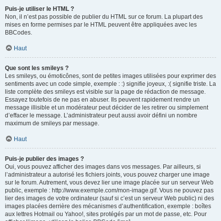
Puis-je utiliser le HTML ?
Non, il n’est pas possible de publier du HTML sur ce forum. La plupart des
mises en forme permises par le HTML peuvent être appliquées avec les
BBCodes.
Haut
Que sont les smileys ?
Les smileys, ou émoticônes, sont de petites images utilisées pour exprimer des
sentiments avec un code simple, exemple : :) signifie joyeux, :( signifie triste. La
liste complète des smileys est visible sur la page de rédaction de message.
Essayez toutefois de ne pas en abuser. Ils peuvent rapidement rendre un
message illisible et un modérateur peut décider de les retirer ou simplement
d’effacer le message. L’administrateur peut aussi avoir défini un nombre
maximum de smileys par message.
Haut
Puis-je publier des images ?
Oui, vous pouvez afficher des images dans vos messages. Par ailleurs, si
l’administrateur a autorisé les fichiers joints, vous pouvez charger une image
sur le forum. Autrement, vous devez lier une image placée sur un serveur Web
public, exemple : http://www.exemple.com/mon-image.gif. Vous ne pouvez pas
lier des images de votre ordinateur (sauf si c’est un serveur Web public) ni des
images placées derrière des mécanismes d’authentification, exemple : boîtes
aux lettres Hotmail ou Yahoo!, sites protégés par un mot de passe, etc. Pour