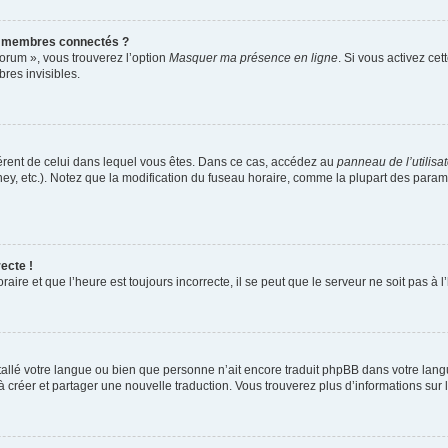
s membres connectés ?
forum », vous trouverez l’option
Masquer ma présence en ligne
. Si vous activez cet
es invisibles.
ifférent de celui dans lequel vous êtes. Dans ce cas, accédez au
panneau de l’utilisa
ney, etc.). Notez que la modification du fuseau horaire, comme la plupart des para
ecte !
aire et que l’heure est toujours incorrecte, il se peut que le serveur ne soit pas à
installé votre langue ou bien que personne n’ait encore traduit phpBB dans votre l
s à créer et partager une nouvelle traduction. Vous trouverez plus d’informations sur l