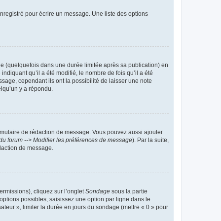
nregistré pour écrire un message. Une liste des options
 (quelquefois dans une durée limitée après sa publication) en
iquant qu’il a été modifié, le nombre de fois qu’il a été
sage, cependant ils ont la possibilité de laisser une note
elqu’un y a répondu.
rmulaire de rédaction de message. Vous pouvez aussi ajouter
du forum --> Modifier les préférences de message
). Par la suite,
daction de message.
ermissions), cliquez sur l’onglet
Sondage
sous la partie
ptions possibles, saisissez une option par ligne dans le
ateur », limiter la durée en jours du sondage (mettre « 0 » pour