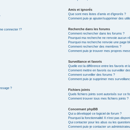
Amis et ignorés
Que sont mes listes d’amis et d’ignorés ?
?
Comment puis-je ajouter/supprimer des utilis
Recherche dans les forums
e connecter !?
Comment rechercher dans les forums ?
Pourquoi ma recherche ne renvoie aucun ré
Pourquoi ma recherche renvoie une page bl
Comment rechercher des membres ?
Comment puis-je trouver mes propres mess
Surveillance et favoris
Quelle est la différence entre les favoris et l
Comment mettre en favoris ou surveiller des
Comment surveiller des forums ?
Comment puis-je supprimer mes surveillanc
message ?
Fichiers joints
Quels fichiers joints sont autorisés sur ce f
Comment trouver tous mes fichiers joints ?
Concernant phpBB
Qui a développé ce logiciel de forum ?
Pourquoi la fonctionnalité X n’est pas dispon
Qui contacter pour les abus ou les questio
Comment puis-je contacter un administrateu