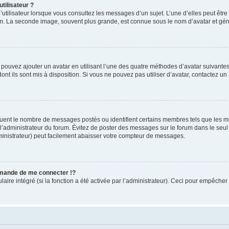
tilisateur ?
utilisateur lorsque vous consultez les messages d’un sujet. L’une d’elles peut êtr
rum. La seconde image, souvent plus grande, est connue sous le nom d’avatar et 
s pouvez ajouter un avatar en utilisant l’une des quatre méthodes d’avatar suivantes 
ont ils sont mis à disposition. Si vous ne pouvez pas utiliser d’avatar, contactez un
iquent le nombre de messages postés ou identifient certains membres tels que les 
ar l’administrateur du forum. Évitez de poster des messages sur le forum dans le seu
ministrateur) peut facilement abaisser votre compteur de messages.
mande de me connecter !?
re intégré (si la fonction a été activée par l’administrateur). Ceci pour empêcher l’u