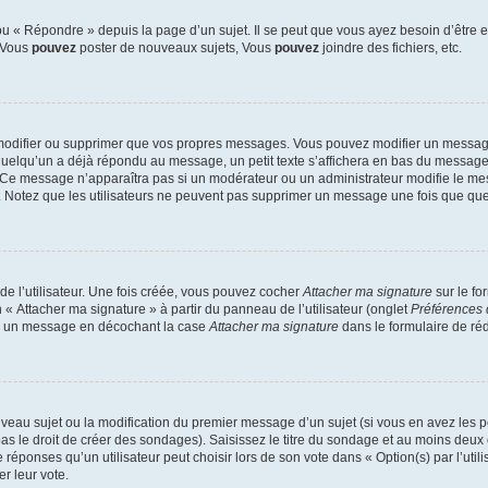
 « Répondre » depuis la page d’un sujet. Il se peut que vous ayez besoin d’être e
: Vous
pouvez
poster de nouveaux sujets, Vous
pouvez
joindre des fichiers, etc.
modifier ou supprimer que vos propres messages. Vous pouvez modifier un message
lqu’un a déjà répondu au message, un petit texte s’affichera en bas du message ind
n. Ce message n’apparaîtra pas si un modérateur ou un administrateur modifie le mes
ive. Notez que les utilisateurs ne peuvent pas supprimer un message une fois que qu
e l’utilisateur. Une fois créée, vous pouvez cocher
Attacher ma signature
sur le fo
 « Attacher ma signature » à partir du panneau de l’utilisateur (onglet
Préférences 
 à un message en décochant la case
Attacher ma signature
dans le formulaire de ré
ouveau sujet ou la modification du premier message d’un sujet (si vous en avez les p
 le droit de créer des sondages). Saisissez le titre du sondage et au moins deux o
onses qu’un utilisateur peut choisir lors de son vote dans « Option(s) par l’utilis
er leur vote.