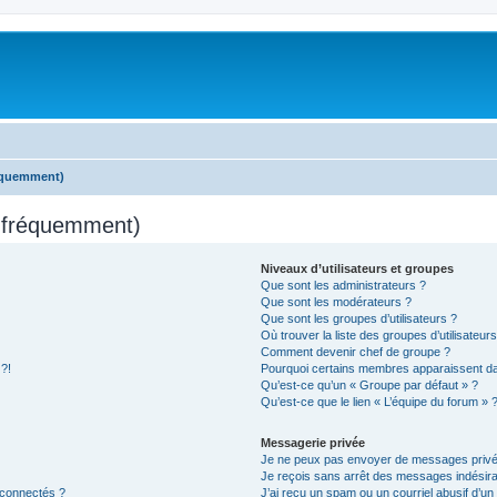
réquemment)
s fréquemment)
Niveaux d’utilisateurs et groupes
Que sont les administrateurs ?
Que sont les modérateurs ?
Que sont les groupes d’utilisateurs ?
Où trouver la liste des groupes d’utilisateur
Comment devenir chef de groupe ?
 ?!
Pourquoi certains membres apparaissent dan
Qu’est-ce qu’un « Groupe par défaut » ?
Qu’est-ce que le lien « L’équipe du forum » 
Messagerie privée
Je ne peux pas envoyer de messages privé
Je reçois sans arrêt des messages indésira
 connectés ?
J’ai reçu un spam ou un courriel abusif d’u