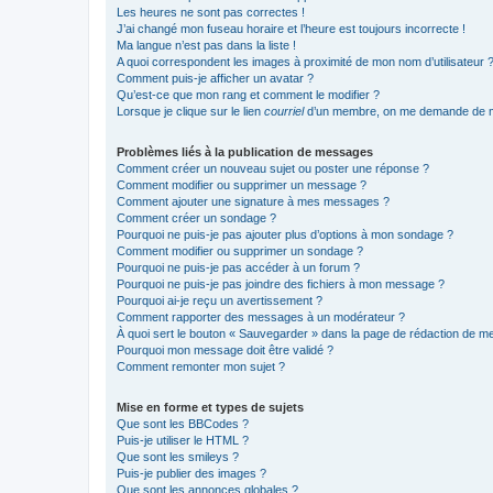
Les heures ne sont pas correctes !
J’ai changé mon fuseau horaire et l’heure est toujours incorrecte !
Ma langue n’est pas dans la liste !
A quoi correspondent les images à proximité de mon nom d’utilisateur 
Comment puis-je afficher un avatar ?
Qu’est-ce que mon rang et comment le modifier ?
Lorsque je clique sur le lien
courriel
d’un membre, on me demande de m
Problèmes liés à la publication de messages
Comment créer un nouveau sujet ou poster une réponse ?
Comment modifier ou supprimer un message ?
Comment ajouter une signature à mes messages ?
Comment créer un sondage ?
Pourquoi ne puis-je pas ajouter plus d’options à mon sondage ?
Comment modifier ou supprimer un sondage ?
Pourquoi ne puis-je pas accéder à un forum ?
Pourquoi ne puis-je pas joindre des fichiers à mon message ?
Pourquoi ai-je reçu un avertissement ?
Comment rapporter des messages à un modérateur ?
À quoi sert le bouton « Sauvegarder » dans la page de rédaction de 
Pourquoi mon message doit être validé ?
Comment remonter mon sujet ?
Mise en forme et types de sujets
Que sont les BBCodes ?
Puis-je utiliser le HTML ?
Que sont les smileys ?
Puis-je publier des images ?
Que sont les annonces globales ?