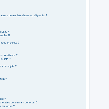
ateurs de ma liste d’amis ou d’ignorés ?
sultat ?
anche ?!
ages et sujets ?
a surveillance ?
 sujets ?
es de sujets ?
orum ?
ible ?
ns légales concernant ce forum ?
r du forum ?