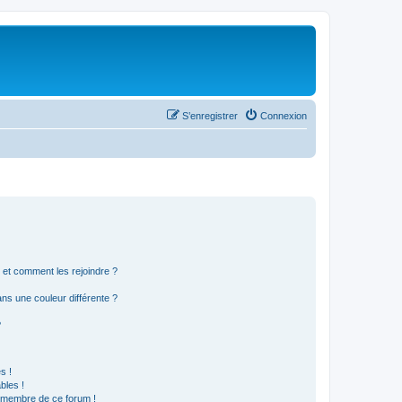
S’enregistrer
Connexion
s et comment les rejoindre ?
s une couleur différente ?
?
s !
bles !
n membre de ce forum !