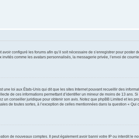
t avoir configuré les forums afin qu’il soit nécessaire de s’enregistrer pour poster
x invités comme les avatars personnalisés, la messagerie privée, l’envoi de courri
t une loi aux États-Unis qui dit que les sites Internet pouvant recueillir des infor
ollecte de ces informations permettant d’identifier un mineur de moins de 13 ans. S
tez un conseiller juridique pour obtenir son avis. Notez que phpBB Limited et les pr
gales de toutes sortes, à l’exception de celles mentionnées dans la question « Qui
réation de nouveaux comptes. Il peut également avoir banni votre IP ou interdit le no