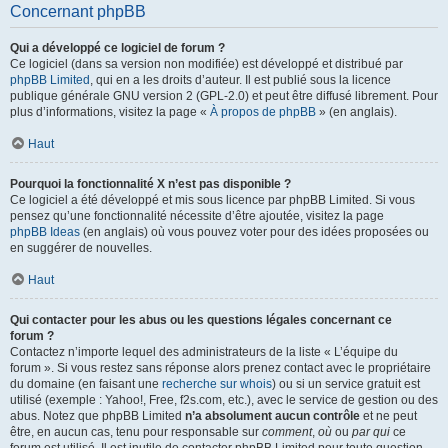
Concernant phpBB
Qui a développé ce logiciel de forum ?
Ce logiciel (dans sa version non modifiée) est développé et distribué par
phpBB Limited
, qui en a les droits d’auteur. Il est publié sous la licence
publique générale GNU version 2 (GPL-2.0) et peut être diffusé librement. Pour
plus d’informations, visitez la page «
À propos de phpBB
» (en anglais).
Haut
Pourquoi la fonctionnalité X n’est pas disponible ?
Ce logiciel a été développé et mis sous licence par phpBB Limited. Si vous
pensez qu’une fonctionnalité nécessite d’être ajoutée, visitez la page
phpBB Ideas
(en anglais) où vous pouvez voter pour des idées proposées ou
en suggérer de nouvelles.
Haut
Qui contacter pour les abus ou les questions légales concernant ce
forum ?
Contactez n’importe lequel des administrateurs de la liste « L’équipe du
forum ». Si vous restez sans réponse alors prenez contact avec le propriétaire
du domaine (en faisant une
recherche sur whois
) ou si un service gratuit est
utilisé (exemple : Yahoo!, Free, f2s.com, etc.), avec le service de gestion ou des
abus. Notez que phpBB Limited
n’a absolument aucun contrôle
et ne peut
être, en aucun cas, tenu pour responsable sur
comment
,
où
ou
par qui
ce