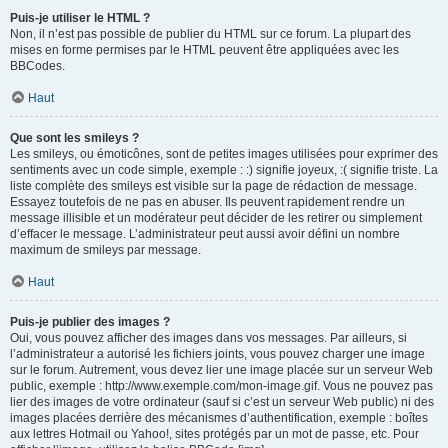
Puis-je utiliser le HTML ?
Non, il n’est pas possible de publier du HTML sur ce forum. La plupart des
mises en forme permises par le HTML peuvent être appliquées avec les
BBCodes.
Haut
Que sont les smileys ?
Les smileys, ou émoticônes, sont de petites images utilisées pour exprimer des
sentiments avec un code simple, exemple : :) signifie joyeux, :( signifie triste. La
liste complète des smileys est visible sur la page de rédaction de message.
Essayez toutefois de ne pas en abuser. Ils peuvent rapidement rendre un
message illisible et un modérateur peut décider de les retirer ou simplement
d’effacer le message. L’administrateur peut aussi avoir défini un nombre
maximum de smileys par message.
Haut
Puis-je publier des images ?
Oui, vous pouvez afficher des images dans vos messages. Par ailleurs, si
l’administrateur a autorisé les fichiers joints, vous pouvez charger une image
sur le forum. Autrement, vous devez lier une image placée sur un serveur Web
public, exemple : http://www.exemple.com/mon-image.gif. Vous ne pouvez pas
lier des images de votre ordinateur (sauf si c’est un serveur Web public) ni des
images placées derrière des mécanismes d’authentification, exemple : boîtes
aux lettres Hotmail ou Yahoo!, sites protégés par un mot de passe, etc. Pour