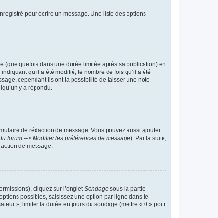
nregistré pour écrire un message. Une liste des options
 (quelquefois dans une durée limitée après sa publication) en
iquant qu’il a été modifié, le nombre de fois qu’il a été
sage, cependant ils ont la possibilité de laisser une note
elqu’un y a répondu.
rmulaire de rédaction de message. Vous pouvez aussi ajouter
du forum --> Modifier les préférences de message
). Par la suite,
daction de message.
ermissions), cliquez sur l’onglet
Sondage
sous la partie
ptions possibles, saisissez une option par ligne dans le
ateur », limiter la durée en jours du sondage (mettre « 0 » pour