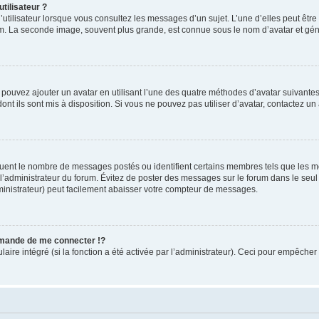
tilisateur ?
utilisateur lorsque vous consultez les messages d’un sujet. L’une d’elles peut êtr
rum. La seconde image, souvent plus grande, est connue sous le nom d’avatar et 
s pouvez ajouter un avatar en utilisant l’une des quatre méthodes d’avatar suivantes 
ont ils sont mis à disposition. Si vous ne pouvez pas utiliser d’avatar, contactez un
iquent le nombre de messages postés ou identifient certains membres tels que les 
ar l’administrateur du forum. Évitez de poster des messages sur le forum dans le seu
ministrateur) peut facilement abaisser votre compteur de messages.
mande de me connecter !?
re intégré (si la fonction a été activée par l’administrateur). Ceci pour empêcher l’u