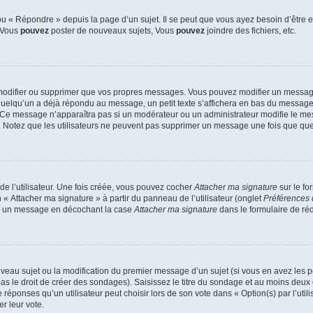
 « Répondre » depuis la page d’un sujet. Il se peut que vous ayez besoin d’être e
: Vous
pouvez
poster de nouveaux sujets, Vous
pouvez
joindre des fichiers, etc.
modifier ou supprimer que vos propres messages. Vous pouvez modifier un message
lqu’un a déjà répondu au message, un petit texte s’affichera en bas du message ind
n. Ce message n’apparaîtra pas si un modérateur ou un administrateur modifie le mes
ive. Notez que les utilisateurs ne peuvent pas supprimer un message une fois que qu
e l’utilisateur. Une fois créée, vous pouvez cocher
Attacher ma signature
sur le fo
 « Attacher ma signature » à partir du panneau de l’utilisateur (onglet
Préférences 
 à un message en décochant la case
Attacher ma signature
dans le formulaire de ré
ouveau sujet ou la modification du premier message d’un sujet (si vous en avez les p
 le droit de créer des sondages). Saisissez le titre du sondage et au moins deux o
onses qu’un utilisateur peut choisir lors de son vote dans « Option(s) par l’utilis
er leur vote.