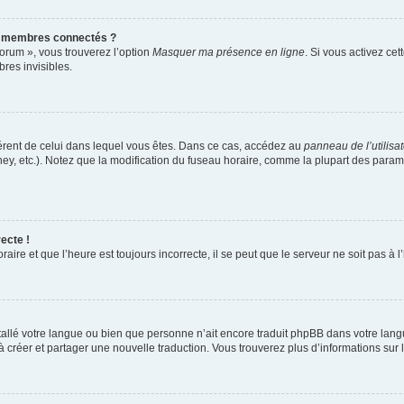
s membres connectés ?
forum », vous trouverez l’option
Masquer ma présence en ligne
. Si vous activez cet
es invisibles.
ifférent de celui dans lequel vous êtes. Dans ce cas, accédez au
panneau de l’utilisa
ney, etc.). Notez que la modification du fuseau horaire, comme la plupart des para
ecte !
aire et que l’heure est toujours incorrecte, il se peut que le serveur ne soit pas à
installé votre langue ou bien que personne n’ait encore traduit phpBB dans votre l
s à créer et partager une nouvelle traduction. Vous trouverez plus d’informations sur l