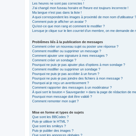
Les heures ne sont pas correctes !
J’ai changé mon fuseau horaire et l’heure est toujours incorrecte !
Ma langue n’est pas dans la liste !
A quoi correspondent les images à proximité de mon nom d’utilisateur 
Comment puis-je afficher un avatar ?
Qu’est-ce que mon rang et comment le modifier ?
Lorsque je clique sur le lien
courriel
d’un membre, on me demande de m
Problèmes liés à la publication de messages
Comment créer un nouveau sujet ou poster une réponse ?
Comment modifier ou supprimer un message ?
Comment ajouter une signature à mes messages ?
Comment créer un sondage ?
Pourquoi ne puis-je pas ajouter plus d’options à mon sondage ?
Comment modifier ou supprimer un sondage ?
Pourquoi ne puis-je pas accéder à un forum ?
Pourquoi ne puis-je pas joindre des fichiers à mon message ?
Pourquoi ai-je reçu un avertissement ?
Comment rapporter des messages à un modérateur ?
À quoi sert le bouton « Sauvegarder » dans la page de rédaction de 
Pourquoi mon message doit être validé ?
Comment remonter mon sujet ?
Mise en forme et types de sujets
Que sont les BBCodes ?
Puis-je utiliser le HTML ?
Que sont les smileys ?
Puis-je publier des images ?
Que sont les annonces globales ?