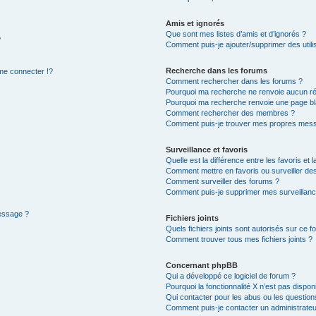
Amis et ignorés
Que sont mes listes d’amis et d’ignorés ?
?
Comment puis-je ajouter/supprimer des utilis
Recherche dans les forums
e connecter !?
Comment rechercher dans les forums ?
Pourquoi ma recherche ne renvoie aucun ré
Pourquoi ma recherche renvoie une page bl
Comment rechercher des membres ?
Comment puis-je trouver mes propres mess
Surveillance et favoris
Quelle est la différence entre les favoris et l
Comment mettre en favoris ou surveiller des
Comment surveiller des forums ?
Comment puis-je supprimer mes surveillanc
message ?
Fichiers joints
Quels fichiers joints sont autorisés sur ce f
Comment trouver tous mes fichiers joints ?
Concernant phpBB
Qui a développé ce logiciel de forum ?
Pourquoi la fonctionnalité X n’est pas dispon
Qui contacter pour les abus ou les questio
Comment puis-je contacter un administrateu