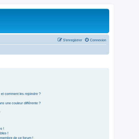
S’enregistrer
Connexion
s et comment les rejoindre ?
s une couleur différente ?
?
s !
bles !
n membre de ce forum !