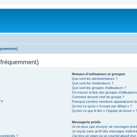
réquemment)
s fréquemment)
Niveaux d’utilisateurs et groupes
Que sont les administrateurs ?
Que sont les modérateurs ?
Que sont les groupes d’utilisateurs ?
Où trouver la liste des groupes d’utilisateur
Comment devenir chef de groupe ?
 ?!
Pourquoi certains membres apparaissent dan
Qu’est-ce qu’un « Groupe par défaut » ?
Qu’est-ce que le lien « L’équipe du forum » 
Messagerie privée
Je ne peux pas envoyer de messages privé
Je reçois sans arrêt des messages indésira
 connectés ?
J’ai reçu un spam ou un courriel abusif d’u