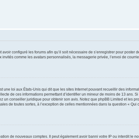
t avoir configuré les forums afin qu’il soit nécessaire de s’enregistrer pour poster
x invités comme les avatars personnalisés, la messagerie privée, l’envoi de courri
t une loi aux États-Unis qui dit que les sites Internet pouvant recueillir des infor
ollecte de ces informations permettant d’identifier un mineur de moins de 13 ans. S
tez un conseiller juridique pour obtenir son avis. Notez que phpBB Limited et les pr
gales de toutes sortes, à l’exception de celles mentionnées dans la question « Qui
réation de nouveaux comptes. Il peut également avoir banni votre IP ou interdit le no