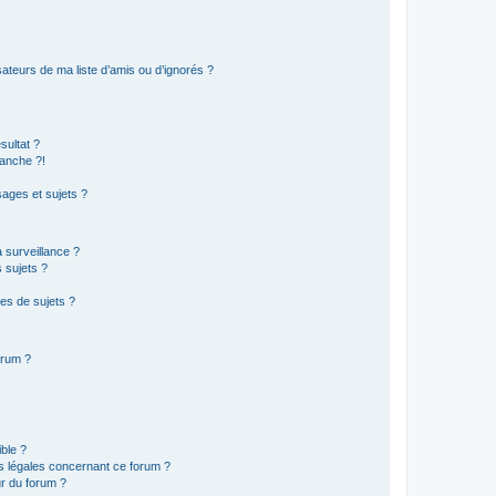
ateurs de ma liste d’amis ou d’ignorés ?
sultat ?
anche ?!
ages et sujets ?
a surveillance ?
 sujets ?
es de sujets ?
orum ?
ible ?
ns légales concernant ce forum ?
r du forum ?