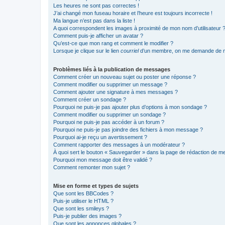
Les heures ne sont pas correctes !
J’ai changé mon fuseau horaire et l’heure est toujours incorrecte !
Ma langue n’est pas dans la liste !
A quoi correspondent les images à proximité de mon nom d’utilisateur 
Comment puis-je afficher un avatar ?
Qu’est-ce que mon rang et comment le modifier ?
Lorsque je clique sur le lien
courriel
d’un membre, on me demande de m
Problèmes liés à la publication de messages
Comment créer un nouveau sujet ou poster une réponse ?
Comment modifier ou supprimer un message ?
Comment ajouter une signature à mes messages ?
Comment créer un sondage ?
Pourquoi ne puis-je pas ajouter plus d’options à mon sondage ?
Comment modifier ou supprimer un sondage ?
Pourquoi ne puis-je pas accéder à un forum ?
Pourquoi ne puis-je pas joindre des fichiers à mon message ?
Pourquoi ai-je reçu un avertissement ?
Comment rapporter des messages à un modérateur ?
À quoi sert le bouton « Sauvegarder » dans la page de rédaction de 
Pourquoi mon message doit être validé ?
Comment remonter mon sujet ?
Mise en forme et types de sujets
Que sont les BBCodes ?
Puis-je utiliser le HTML ?
Que sont les smileys ?
Puis-je publier des images ?
Que sont les annonces globales ?