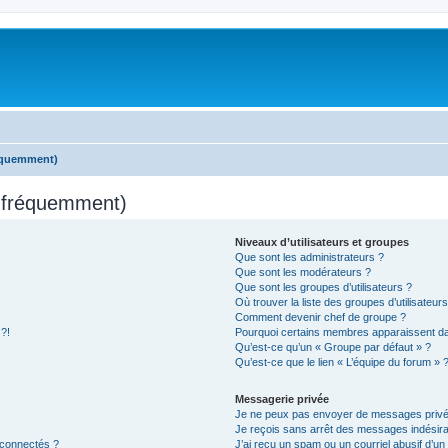
réquemment)
s fréquemment)
Niveaux d’utilisateurs et groupes
Que sont les administrateurs ?
Que sont les modérateurs ?
Que sont les groupes d’utilisateurs ?
Où trouver la liste des groupes d’utilisateur
Comment devenir chef de groupe ?
 ?!
Pourquoi certains membres apparaissent dan
Qu’est-ce qu’un « Groupe par défaut » ?
Qu’est-ce que le lien « L’équipe du forum » 
Messagerie privée
Je ne peux pas envoyer de messages privé
Je reçois sans arrêt des messages indésira
 connectés ?
J’ai reçu un spam ou un courriel abusif d’u