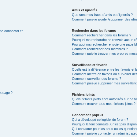
Amis et ignorés
Que sont mes listes d’amis et d’ignorés ?
?
Comment puis-je ajouter/supprimer des utilis
Recherche dans les forums
e connecter !?
Comment rechercher dans les forums ?
Pourquoi ma recherche ne renvoie aucun ré
Pourquoi ma recherche renvoie une page bl
Comment rechercher des membres ?
Comment puis-je trouver mes propres mess
Surveillance et favoris
Quelle est la différence entre les favoris et l
Comment mettre en favoris ou surveiller des
Comment surveiller des forums ?
Comment puis-je supprimer mes surveillanc
message ?
Fichiers joints
Quels fichiers joints sont autorisés sur ce f
Comment trouver tous mes fichiers joints ?
Concernant phpBB
Qui a développé ce logiciel de forum ?
Pourquoi la fonctionnalité X n’est pas dispon
Qui contacter pour les abus ou les questio
Comment puis-je contacter un administrateu