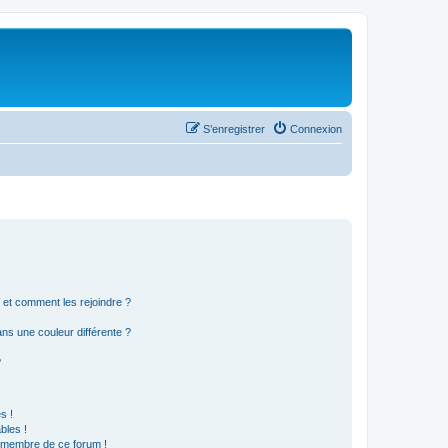
S’enregistrer
Connexion
s et comment les rejoindre ?
s une couleur différente ?
?
s !
bles !
n membre de ce forum !