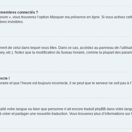
s membres connectés ?
forum », vous trouverez l’option
Masquer ma présence en ligne
. Si vous activez cet
es invisibles.
ifférent de celui dans lequel vous êtes. Dans ce cas, accédez au
panneau de l’utilisa
ney, etc.). Notez que la modification du fuseau horaire, comme la plupart des para
ecte !
aire et que l’heure est toujours incorrecte, il se peut que le serveur ne soit pas à
installé votre langue ou bien que personne n’ait encore traduit phpBB dans votre l
s à créer et partager une nouvelle traduction. Vous trouverez plus d’informations sur l