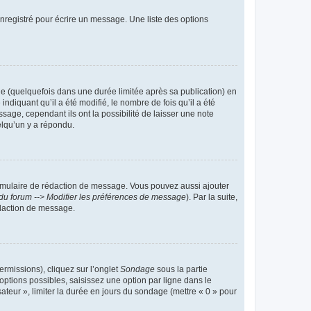
nregistré pour écrire un message. Une liste des options
 (quelquefois dans une durée limitée après sa publication) en
iquant qu’il a été modifié, le nombre de fois qu’il a été
sage, cependant ils ont la possibilité de laisser une note
elqu’un y a répondu.
rmulaire de rédaction de message. Vous pouvez aussi ajouter
du forum --> Modifier les préférences de message
). Par la suite,
daction de message.
ermissions), cliquez sur l’onglet
Sondage
sous la partie
ptions possibles, saisissez une option par ligne dans le
ateur », limiter la durée en jours du sondage (mettre « 0 » pour