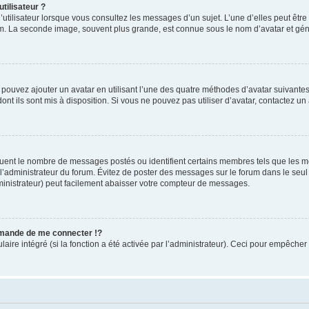
tilisateur ?
utilisateur lorsque vous consultez les messages d’un sujet. L’une d’elles peut êtr
rum. La seconde image, souvent plus grande, est connue sous le nom d’avatar et 
s pouvez ajouter un avatar en utilisant l’une des quatre méthodes d’avatar suivantes 
ont ils sont mis à disposition. Si vous ne pouvez pas utiliser d’avatar, contactez un
iquent le nombre de messages postés ou identifient certains membres tels que les 
ar l’administrateur du forum. Évitez de poster des messages sur le forum dans le seu
ministrateur) peut facilement abaisser votre compteur de messages.
mande de me connecter !?
re intégré (si la fonction a été activée par l’administrateur). Ceci pour empêcher l’u