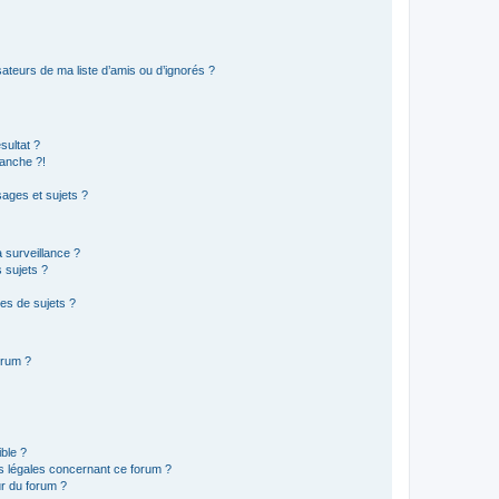
ateurs de ma liste d’amis ou d’ignorés ?
sultat ?
anche ?!
ages et sujets ?
a surveillance ?
 sujets ?
es de sujets ?
orum ?
ible ?
ns légales concernant ce forum ?
r du forum ?