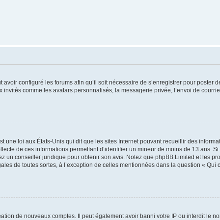
t avoir configuré les forums afin qu’il soit nécessaire de s’enregistrer pour poster
x invités comme les avatars personnalisés, la messagerie privée, l’envoi de courri
t une loi aux États-Unis qui dit que les sites Internet pouvant recueillir des infor
ollecte de ces informations permettant d’identifier un mineur de moins de 13 ans. S
tez un conseiller juridique pour obtenir son avis. Notez que phpBB Limited et les pr
gales de toutes sortes, à l’exception de celles mentionnées dans la question « Qui
réation de nouveaux comptes. Il peut également avoir banni votre IP ou interdit le no