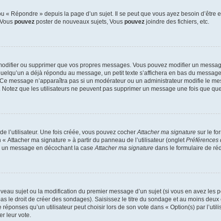
 « Répondre » depuis la page d’un sujet. Il se peut que vous ayez besoin d’être e
: Vous
pouvez
poster de nouveaux sujets, Vous
pouvez
joindre des fichiers, etc.
modifier ou supprimer que vos propres messages. Vous pouvez modifier un message
lqu’un a déjà répondu au message, un petit texte s’affichera en bas du message ind
n. Ce message n’apparaîtra pas si un modérateur ou un administrateur modifie le mes
ive. Notez que les utilisateurs ne peuvent pas supprimer un message une fois que qu
e l’utilisateur. Une fois créée, vous pouvez cocher
Attacher ma signature
sur le fo
 « Attacher ma signature » à partir du panneau de l’utilisateur (onglet
Préférences 
 à un message en décochant la case
Attacher ma signature
dans le formulaire de ré
ouveau sujet ou la modification du premier message d’un sujet (si vous en avez les p
 le droit de créer des sondages). Saisissez le titre du sondage et au moins deux o
onses qu’un utilisateur peut choisir lors de son vote dans « Option(s) par l’utilis
er leur vote.