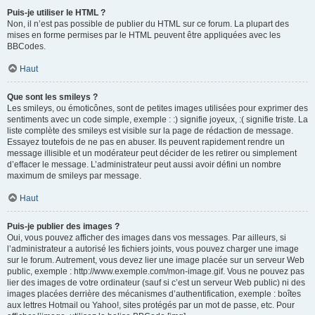
Puis-je utiliser le HTML ?
Non, il n’est pas possible de publier du HTML sur ce forum. La plupart des
mises en forme permises par le HTML peuvent être appliquées avec les
BBCodes.
Haut
Que sont les smileys ?
Les smileys, ou émoticônes, sont de petites images utilisées pour exprimer des
sentiments avec un code simple, exemple : :) signifie joyeux, :( signifie triste. La
liste complète des smileys est visible sur la page de rédaction de message.
Essayez toutefois de ne pas en abuser. Ils peuvent rapidement rendre un
message illisible et un modérateur peut décider de les retirer ou simplement
d’effacer le message. L’administrateur peut aussi avoir défini un nombre
maximum de smileys par message.
Haut
Puis-je publier des images ?
Oui, vous pouvez afficher des images dans vos messages. Par ailleurs, si
l’administrateur a autorisé les fichiers joints, vous pouvez charger une image
sur le forum. Autrement, vous devez lier une image placée sur un serveur Web
public, exemple : http://www.exemple.com/mon-image.gif. Vous ne pouvez pas
lier des images de votre ordinateur (sauf si c’est un serveur Web public) ni des
images placées derrière des mécanismes d’authentification, exemple : boîtes
aux lettres Hotmail ou Yahoo!, sites protégés par un mot de passe, etc. Pour