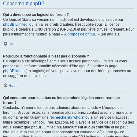
Concernant phpBB
Qui a développé ce logiciel de forum ?
Ce logiciel (dans sa version non modifiée) est développé et distribué par
phpBB Limited
, qui en a les droits d’auteur. Il est publié sous la licence
publique générale GNU version 2 (GPL-2.0) et peut être diffusé librement. Pour
plus d’informations, visitez la page «
À propos de phpBB
» (en anglais).
Haut
Pourquoi la fonctionnalité X n’est pas disponible ?
Ce logiciel a été développé et mis sous licence par phpBB Limited. Si vous
pensez qu’une fonctionnalité nécessite d’être ajoutée, visitez la page
phpBB Ideas
(en anglais) où vous pouvez voter pour des idées proposées ou
en suggérer de nouvelles.
Haut
Qui contacter pour les abus ou les questions légales concernant ce
forum ?
Contactez n’importe lequel des administrateurs de la liste « L’équipe du
forum ». Si vous restez sans réponse alors prenez contact avec le propriétaire
du domaine (en faisant une
recherche sur whois
) ou si un service gratuit est
utilisé (exemple : Yahoo!, Free, f2s.com, etc.), avec le service de gestion ou des
abus. Notez que phpBB Limited
n’a absolument aucun contrôle
et ne peut
être, en aucun cas, tenu pour responsable sur
comment
,
où
ou
par qui
ce