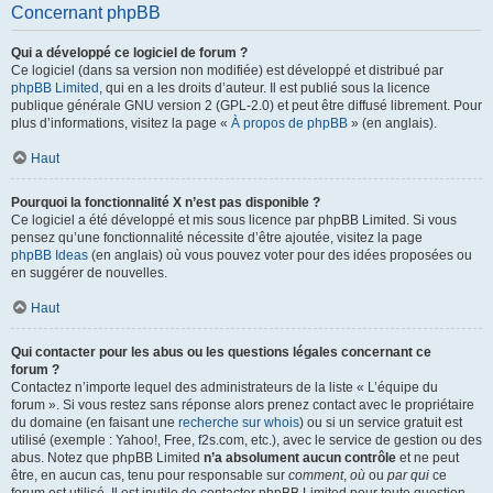
Concernant phpBB
Qui a développé ce logiciel de forum ?
Ce logiciel (dans sa version non modifiée) est développé et distribué par
phpBB Limited
, qui en a les droits d’auteur. Il est publié sous la licence
publique générale GNU version 2 (GPL-2.0) et peut être diffusé librement. Pour
plus d’informations, visitez la page «
À propos de phpBB
» (en anglais).
Haut
Pourquoi la fonctionnalité X n’est pas disponible ?
Ce logiciel a été développé et mis sous licence par phpBB Limited. Si vous
pensez qu’une fonctionnalité nécessite d’être ajoutée, visitez la page
phpBB Ideas
(en anglais) où vous pouvez voter pour des idées proposées ou
en suggérer de nouvelles.
Haut
Qui contacter pour les abus ou les questions légales concernant ce
forum ?
Contactez n’importe lequel des administrateurs de la liste « L’équipe du
forum ». Si vous restez sans réponse alors prenez contact avec le propriétaire
du domaine (en faisant une
recherche sur whois
) ou si un service gratuit est
utilisé (exemple : Yahoo!, Free, f2s.com, etc.), avec le service de gestion ou des
abus. Notez que phpBB Limited
n’a absolument aucun contrôle
et ne peut
être, en aucun cas, tenu pour responsable sur
comment
,
où
ou
par qui
ce