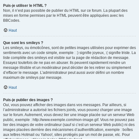
Puis-je utiliser le HTML ?
Non, il n’est pas possible de publier du HTML sur ce forum. La plupart des
mises en forme permises par le HTML peuvent être appliquées avec les
BBCodes.
Haut
Que sont les smileys ?
Les smileys, ou émoticônes, sont de petites images utilisées pour exprimer des
sentiments avec un code simple, exemple : :) signifie joyeux, :( signifie triste. La
liste complète des smileys est visible sur la page de rédaction de message.
Essayez toutefois de ne pas en abuser. Ils peuvent rapidement rendre un
message illisible et un modérateur peut décider de les retirer ou simplement
d’effacer le message. L’administrateur peut aussi avoir défini un nombre
maximum de smileys par message.
Haut
Puis-je publier des images ?
Oui, vous pouvez afficher des images dans vos messages. Par ailleurs, si
l’administrateur a autorisé les fichiers joints, vous pouvez charger une image
sur le forum. Autrement, vous devez lier une image placée sur un serveur Web
public, exemple : http://www.exemple.com/mon-image.gif. Vous ne pouvez pas
lier des images de votre ordinateur (sauf si c’est un serveur Web public) ni des
images placées derrière des mécanismes d’authentification, exemple : boîtes
aux lettres Hotmail ou Yahoo!, sites protégés par un mot de passe, etc. Pour