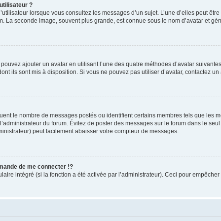
tilisateur ?
utilisateur lorsque vous consultez les messages d’un sujet. L’une d’elles peut êtr
rum. La seconde image, souvent plus grande, est connue sous le nom d’avatar et 
s pouvez ajouter un avatar en utilisant l’une des quatre méthodes d’avatar suivantes 
ont ils sont mis à disposition. Si vous ne pouvez pas utiliser d’avatar, contactez un
iquent le nombre de messages postés ou identifient certains membres tels que les 
ar l’administrateur du forum. Évitez de poster des messages sur le forum dans le seu
ministrateur) peut facilement abaisser votre compteur de messages.
mande de me connecter !?
re intégré (si la fonction a été activée par l’administrateur). Ceci pour empêcher l’u