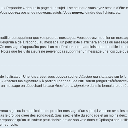
 « Répondre » depuis la page d’un sujet. Il se peut que vous ayez besoin d’être e
: Vous
pouvez
poster de nouveaux sujets, Vous
pouvez
joindre des fichiers, etc.
modifier ou supprimer que vos propres messages. Vous pouvez modifier un message
lqu’un a déjà répondu au message, un petit texte s’affichera en bas du message ind
n. Ce message n’apparaîtra pas si un modérateur ou un administrateur modifie le mes
ive. Notez que les utilisateurs ne peuvent pas supprimer un message une fois que qu
e l’utilisateur. Une fois créée, vous pouvez cocher
Attacher ma signature
sur le fo
 « Attacher ma signature » à partir du panneau de l’utilisateur (onglet
Préférences 
 à un message en décochant la case
Attacher ma signature
dans le formulaire de ré
ouveau sujet ou la modification du premier message d’un sujet (si vous en avez les p
 le droit de créer des sondages). Saisissez le titre du sondage et au moins deux o
onses qu’un utilisateur peut choisir lors de son vote dans « Option(s) par l’utilis
er leur vote.