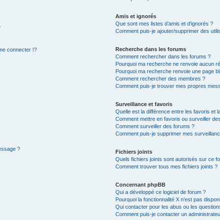
Amis et ignorés
Que sont mes listes d’amis et d’ignorés ?
?
Comment puis-je ajouter/supprimer des utilis
Recherche dans les forums
e connecter !?
Comment rechercher dans les forums ?
Pourquoi ma recherche ne renvoie aucun ré
Pourquoi ma recherche renvoie une page bl
Comment rechercher des membres ?
Comment puis-je trouver mes propres mess
Surveillance et favoris
Quelle est la différence entre les favoris et l
Comment mettre en favoris ou surveiller des
Comment surveiller des forums ?
Comment puis-je supprimer mes surveillanc
message ?
Fichiers joints
Quels fichiers joints sont autorisés sur ce f
Comment trouver tous mes fichiers joints ?
Concernant phpBB
Qui a développé ce logiciel de forum ?
Pourquoi la fonctionnalité X n’est pas dispon
Qui contacter pour les abus ou les questio
Comment puis-je contacter un administrateu