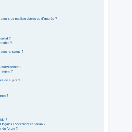
ateurs de ma liste d’amis ou d’ignorés ?
sultat ?
anche ?!
ages et sujets ?
a surveillance ?
 sujets ?
es de sujets ?
orum ?
ible ?
ns légales concernant ce forum ?
r du forum ?