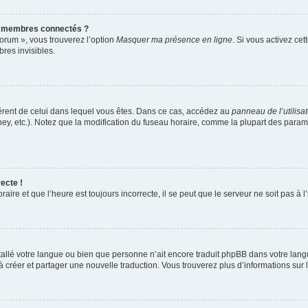
s membres connectés ?
forum », vous trouverez l’option
Masquer ma présence en ligne
. Si vous activez cet
es invisibles.
ifférent de celui dans lequel vous êtes. Dans ce cas, accédez au
panneau de l’utilisa
ney, etc.). Notez que la modification du fuseau horaire, comme la plupart des para
ecte !
aire et que l’heure est toujours incorrecte, il se peut que le serveur ne soit pas à
installé votre langue ou bien que personne n’ait encore traduit phpBB dans votre l
s à créer et partager une nouvelle traduction. Vous trouverez plus d’informations sur l