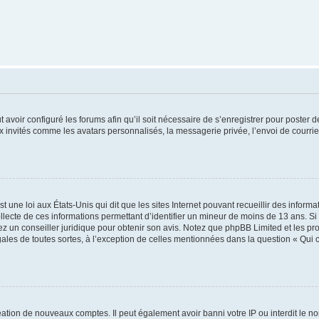
t avoir configuré les forums afin qu’il soit nécessaire de s’enregistrer pour poster
x invités comme les avatars personnalisés, la messagerie privée, l’envoi de courri
t une loi aux États-Unis qui dit que les sites Internet pouvant recueillir des infor
ollecte de ces informations permettant d’identifier un mineur de moins de 13 ans. S
tez un conseiller juridique pour obtenir son avis. Notez que phpBB Limited et les pr
gales de toutes sortes, à l’exception de celles mentionnées dans la question « Qui
réation de nouveaux comptes. Il peut également avoir banni votre IP ou interdit le no