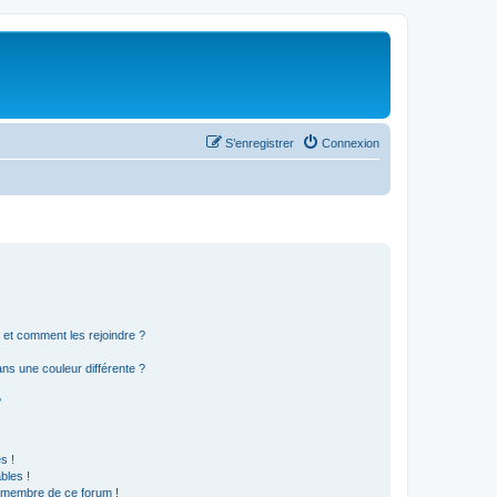
S’enregistrer
Connexion
s et comment les rejoindre ?
s une couleur différente ?
?
s !
bles !
n membre de ce forum !