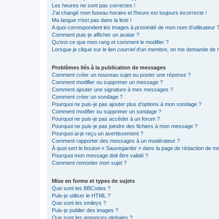
Les heures ne sont pas correctes !
J’ai changé mon fuseau horaire et l’heure est toujours incorrecte !
Ma langue n’est pas dans la liste !
A quoi correspondent les images à proximité de mon nom d’utilisateur 
Comment puis-je afficher un avatar ?
Qu’est-ce que mon rang et comment le modifier ?
Lorsque je clique sur le lien
courriel
d’un membre, on me demande de m
Problèmes liés à la publication de messages
Comment créer un nouveau sujet ou poster une réponse ?
Comment modifier ou supprimer un message ?
Comment ajouter une signature à mes messages ?
Comment créer un sondage ?
Pourquoi ne puis-je pas ajouter plus d’options à mon sondage ?
Comment modifier ou supprimer un sondage ?
Pourquoi ne puis-je pas accéder à un forum ?
Pourquoi ne puis-je pas joindre des fichiers à mon message ?
Pourquoi ai-je reçu un avertissement ?
Comment rapporter des messages à un modérateur ?
À quoi sert le bouton « Sauvegarder » dans la page de rédaction de 
Pourquoi mon message doit être validé ?
Comment remonter mon sujet ?
Mise en forme et types de sujets
Que sont les BBCodes ?
Puis-je utiliser le HTML ?
Que sont les smileys ?
Puis-je publier des images ?
Que sont les annonces globales ?