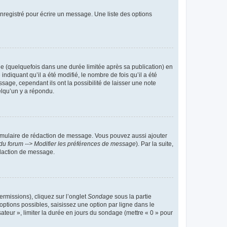
nregistré pour écrire un message. Une liste des options
 (quelquefois dans une durée limitée après sa publication) en
iquant qu’il a été modifié, le nombre de fois qu’il a été
sage, cependant ils ont la possibilité de laisser une note
elqu’un y a répondu.
rmulaire de rédaction de message. Vous pouvez aussi ajouter
du forum --> Modifier les préférences de message
). Par la suite,
daction de message.
ermissions), cliquez sur l’onglet
Sondage
sous la partie
ptions possibles, saisissez une option par ligne dans le
ateur », limiter la durée en jours du sondage (mettre « 0 » pour