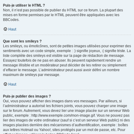
Puis-je utiliser le HTML ?
Non, il n’est pas possible de publier du HTML sur ce forum. La plupart des
mises en forme permises par le HTML peuvent être appliquées avec les
BBCodes.
Haut
Que sont les smileys ?
Les smileys, ou émoticônes, sont de petites images utilisées pour exprimer des
sentiments avec un code simple, exemple : :) signifie joyeux, :( signifie triste. La
liste complète des smileys est visible sur la page de rédaction de message.
Essayez toutefois de ne pas en abuser. Ils peuvent rapidement rendre un
message illisible et un modérateur peut décider de les retirer ou simplement
d’effacer le message. L’administrateur peut aussi avoir défini un nombre
maximum de smileys par message.
Haut
Puis-je publier des images ?
Oui, vous pouvez afficher des images dans vos messages. Par ailleurs, si
l’administrateur a autorisé les fichiers joints, vous pouvez charger une image
sur le forum. Autrement, vous devez lier une image placée sur un serveur Web
public, exemple : http://www.exemple.com/mon-image.gif. Vous ne pouvez pas
lier des images de votre ordinateur (sauf si c’est un serveur Web public) ni des
images placées derrière des mécanismes d’authentification, exemple : boîtes
aux lettres Hotmail ou Yahoo!, sites protégés par un mot de passe, etc. Pour