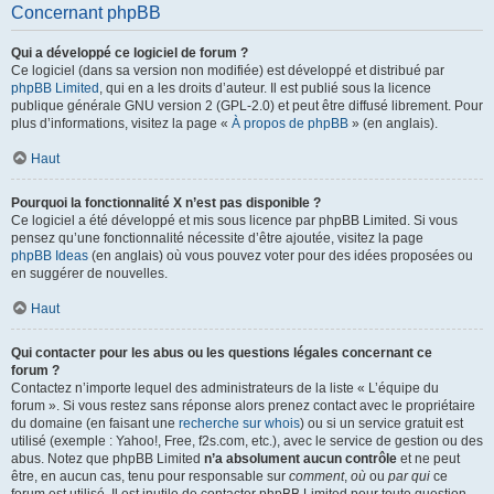
Concernant phpBB
Qui a développé ce logiciel de forum ?
Ce logiciel (dans sa version non modifiée) est développé et distribué par
phpBB Limited
, qui en a les droits d’auteur. Il est publié sous la licence
publique générale GNU version 2 (GPL-2.0) et peut être diffusé librement. Pour
plus d’informations, visitez la page «
À propos de phpBB
» (en anglais).
Haut
Pourquoi la fonctionnalité X n’est pas disponible ?
Ce logiciel a été développé et mis sous licence par phpBB Limited. Si vous
pensez qu’une fonctionnalité nécessite d’être ajoutée, visitez la page
phpBB Ideas
(en anglais) où vous pouvez voter pour des idées proposées ou
en suggérer de nouvelles.
Haut
Qui contacter pour les abus ou les questions légales concernant ce
forum ?
Contactez n’importe lequel des administrateurs de la liste « L’équipe du
forum ». Si vous restez sans réponse alors prenez contact avec le propriétaire
du domaine (en faisant une
recherche sur whois
) ou si un service gratuit est
utilisé (exemple : Yahoo!, Free, f2s.com, etc.), avec le service de gestion ou des
abus. Notez que phpBB Limited
n’a absolument aucun contrôle
et ne peut
être, en aucun cas, tenu pour responsable sur
comment
,
où
ou
par qui
ce