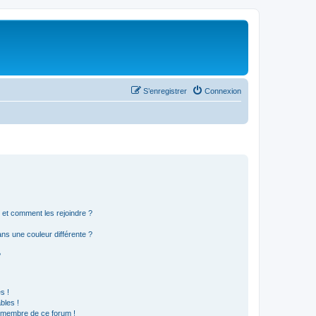
S’enregistrer
Connexion
s et comment les rejoindre ?
s une couleur différente ?
?
s !
bles !
n membre de ce forum !