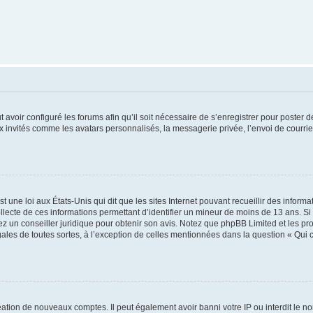
t avoir configuré les forums afin qu’il soit nécessaire de s’enregistrer pour poster
x invités comme les avatars personnalisés, la messagerie privée, l’envoi de courri
t une loi aux États-Unis qui dit que les sites Internet pouvant recueillir des infor
ollecte de ces informations permettant d’identifier un mineur de moins de 13 ans. S
tez un conseiller juridique pour obtenir son avis. Notez que phpBB Limited et les pr
gales de toutes sortes, à l’exception de celles mentionnées dans la question « Qui
réation de nouveaux comptes. Il peut également avoir banni votre IP ou interdit le no