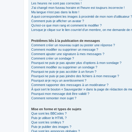
Les heures ne sont pas correctes !
J’ai changé mon fuseau horaire et l’heure est toujours incorrecte !
Ma langue n’est pas dans la liste !
A quoi correspondent les images à proximité de mon nom d’utilisateur 
Comment puis-je afficher un avatar ?
Qu’est-ce que mon rang et comment le modifier ?
Lorsque je clique sur le lien
courriel
d’un membre, on me demande de m
Problèmes liés à la publication de messages
Comment créer un nouveau sujet ou poster une réponse ?
Comment modifier ou supprimer un message ?
Comment ajouter une signature à mes messages ?
Comment créer un sondage ?
Pourquoi ne puis-je pas ajouter plus d’options à mon sondage ?
Comment modifier ou supprimer un sondage ?
Pourquoi ne puis-je pas accéder à un forum ?
Pourquoi ne puis-je pas joindre des fichiers à mon message ?
Pourquoi ai-je reçu un avertissement ?
Comment rapporter des messages à un modérateur ?
À quoi sert le bouton « Sauvegarder » dans la page de rédaction de 
Pourquoi mon message doit être validé ?
Comment remonter mon sujet ?
Mise en forme et types de sujets
Que sont les BBCodes ?
Puis-je utiliser le HTML ?
Que sont les smileys ?
Puis-je publier des images ?
Que sont les annonces globales ?