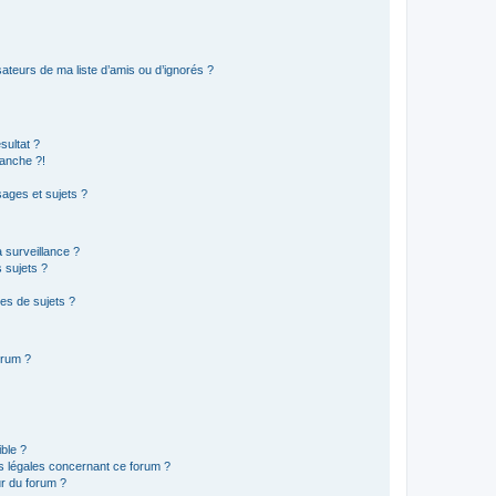
ateurs de ma liste d’amis ou d’ignorés ?
sultat ?
anche ?!
ages et sujets ?
a surveillance ?
 sujets ?
es de sujets ?
orum ?
ible ?
ns légales concernant ce forum ?
r du forum ?