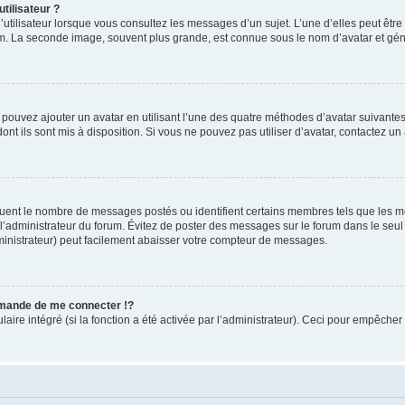
tilisateur ?
utilisateur lorsque vous consultez les messages d’un sujet. L’une d’elles peut êtr
rum. La seconde image, souvent plus grande, est connue sous le nom d’avatar et 
s pouvez ajouter un avatar en utilisant l’une des quatre méthodes d’avatar suivantes 
ont ils sont mis à disposition. Si vous ne pouvez pas utiliser d’avatar, contactez un
iquent le nombre de messages postés ou identifient certains membres tels que les 
ar l’administrateur du forum. Évitez de poster des messages sur le forum dans le seu
ministrateur) peut facilement abaisser votre compteur de messages.
mande de me connecter !?
re intégré (si la fonction a été activée par l’administrateur). Ceci pour empêcher l’u