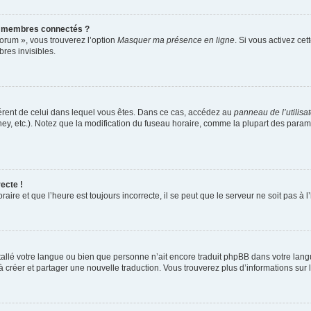
s membres connectés ?
forum », vous trouverez l’option
Masquer ma présence en ligne
. Si vous activez cet
es invisibles.
ifférent de celui dans lequel vous êtes. Dans ce cas, accédez au
panneau de l’utilisa
ney, etc.). Notez que la modification du fuseau horaire, comme la plupart des para
ecte !
aire et que l’heure est toujours incorrecte, il se peut que le serveur ne soit pas à
installé votre langue ou bien que personne n’ait encore traduit phpBB dans votre l
s à créer et partager une nouvelle traduction. Vous trouverez plus d’informations sur l