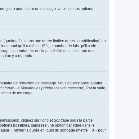
nregistré pour écrire un message. Une liste des options
 (quelquefois dans une durée limitée après sa publication) en
iquant qu’il a été modifié, le nombre de fois qu’il a été
sage, cependant ils ont la possibilité de laisser une note
elqu’un y a répondu.
rmulaire de rédaction de message. Vous pouvez aussi ajouter
du forum --> Modifier les préférences de message
). Par la suite,
daction de message.
ermissions), cliquez sur l’onglet
Sondage
sous la partie
ptions possibles, saisissez une option par ligne dans le
ateur », limiter la durée en jours du sondage (mettre « 0 » pour