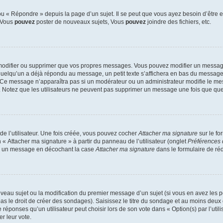
 « Répondre » depuis la page d’un sujet. Il se peut que vous ayez besoin d’être e
: Vous
pouvez
poster de nouveaux sujets, Vous
pouvez
joindre des fichiers, etc.
modifier ou supprimer que vos propres messages. Vous pouvez modifier un message
lqu’un a déjà répondu au message, un petit texte s’affichera en bas du message ind
n. Ce message n’apparaîtra pas si un modérateur ou un administrateur modifie le mes
ive. Notez que les utilisateurs ne peuvent pas supprimer un message une fois que qu
e l’utilisateur. Une fois créée, vous pouvez cocher
Attacher ma signature
sur le fo
 « Attacher ma signature » à partir du panneau de l’utilisateur (onglet
Préférences 
 à un message en décochant la case
Attacher ma signature
dans le formulaire de ré
ouveau sujet ou la modification du premier message d’un sujet (si vous en avez les p
 le droit de créer des sondages). Saisissez le titre du sondage et au moins deux o
onses qu’un utilisateur peut choisir lors de son vote dans « Option(s) par l’utilis
er leur vote.