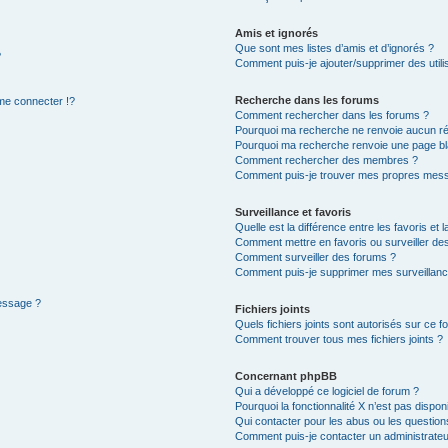
Amis et ignorés
Que sont mes listes d’amis et d’ignorés ?
?
Comment puis-je ajouter/supprimer des utilis
Recherche dans les forums
e connecter !?
Comment rechercher dans les forums ?
Pourquoi ma recherche ne renvoie aucun ré
Pourquoi ma recherche renvoie une page bl
Comment rechercher des membres ?
Comment puis-je trouver mes propres mess
Surveillance et favoris
Quelle est la différence entre les favoris et l
Comment mettre en favoris ou surveiller des
Comment surveiller des forums ?
Comment puis-je supprimer mes surveillanc
message ?
Fichiers joints
Quels fichiers joints sont autorisés sur ce f
Comment trouver tous mes fichiers joints ?
Concernant phpBB
Qui a développé ce logiciel de forum ?
Pourquoi la fonctionnalité X n’est pas dispon
Qui contacter pour les abus ou les questio
Comment puis-je contacter un administrateu