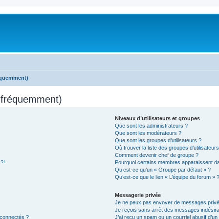
réquemment)
s fréquemment)
Niveaux d’utilisateurs et groupes
Que sont les administrateurs ?
Que sont les modérateurs ?
Que sont les groupes d’utilisateurs ?
Où trouver la liste des groupes d’utilisateur
Comment devenir chef de groupe ?
 ?!
Pourquoi certains membres apparaissent dan
Qu’est-ce qu’un « Groupe par défaut » ?
Qu’est-ce que le lien « L’équipe du forum » 
Messagerie privée
Je ne peux pas envoyer de messages privé
Je reçois sans arrêt des messages indésira
 connectés ?
J’ai reçu un spam ou un courriel abusif d’u