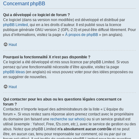
Concernant phpBB
Qui a développé ce logiciel de forum ?
Ce logiciel (dans sa version non modifiée) est développé et distribué par
phpBB Limited
, qui en a les droits d’auteur. Il est publié sous la licence
publique générale GNU version 2 (GPL-2.0) et peut être diffusé librement. Pour
plus d’informations, visitez la page «
À propos de phpBB
» (en anglais).
Haut
Pourquoi la fonctionnalité X n’est pas disponible ?
Ce logiciel a été développé et mis sous licence par phpBB Limited. Si vous
pensez qu’une fonctionnalité nécessite d’être ajoutée, visitez la page
phpBB Ideas
(en anglais) où vous pouvez voter pour des idées proposées ou
en suggérer de nouvelles.
Haut
Qui contacter pour les abus ou les questions légales concernant ce
forum ?
Contactez n’importe lequel des administrateurs de la liste « L’équipe du
forum ». Si vous restez sans réponse alors prenez contact avec le propriétaire
du domaine (en faisant une
recherche sur whois
) ou si un service gratuit est
utilisé (exemple : Yahoo!, Free, f2s.com, etc.), avec le service de gestion ou des
abus. Notez que phpBB Limited
n’a absolument aucun contrôle
et ne peut
être, en aucun cas, tenu pour responsable sur
comment
,
où
ou
par qui
ce