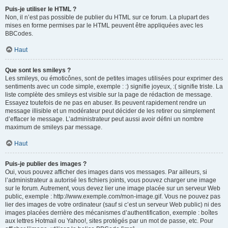
Puis-je utiliser le HTML ?
Non, il n’est pas possible de publier du HTML sur ce forum. La plupart des
mises en forme permises par le HTML peuvent être appliquées avec les
BBCodes.
Haut
Que sont les smileys ?
Les smileys, ou émoticônes, sont de petites images utilisées pour exprimer des
sentiments avec un code simple, exemple : :) signifie joyeux, :( signifie triste. La
liste complète des smileys est visible sur la page de rédaction de message.
Essayez toutefois de ne pas en abuser. Ils peuvent rapidement rendre un
message illisible et un modérateur peut décider de les retirer ou simplement
d’effacer le message. L’administrateur peut aussi avoir défini un nombre
maximum de smileys par message.
Haut
Puis-je publier des images ?
Oui, vous pouvez afficher des images dans vos messages. Par ailleurs, si
l’administrateur a autorisé les fichiers joints, vous pouvez charger une image
sur le forum. Autrement, vous devez lier une image placée sur un serveur Web
public, exemple : http://www.exemple.com/mon-image.gif. Vous ne pouvez pas
lier des images de votre ordinateur (sauf si c’est un serveur Web public) ni des
images placées derrière des mécanismes d’authentification, exemple : boîtes
aux lettres Hotmail ou Yahoo!, sites protégés par un mot de passe, etc. Pour