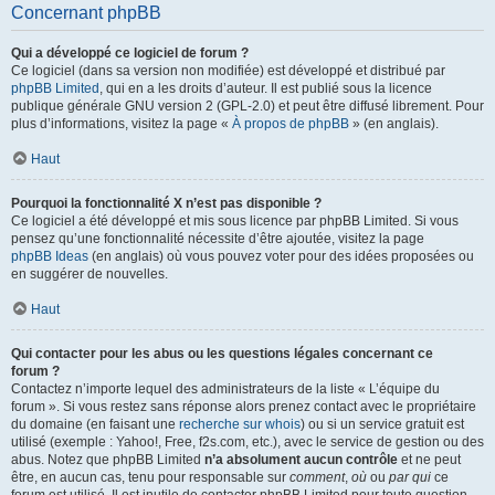
Concernant phpBB
Qui a développé ce logiciel de forum ?
Ce logiciel (dans sa version non modifiée) est développé et distribué par
phpBB Limited
, qui en a les droits d’auteur. Il est publié sous la licence
publique générale GNU version 2 (GPL-2.0) et peut être diffusé librement. Pour
plus d’informations, visitez la page «
À propos de phpBB
» (en anglais).
Haut
Pourquoi la fonctionnalité X n’est pas disponible ?
Ce logiciel a été développé et mis sous licence par phpBB Limited. Si vous
pensez qu’une fonctionnalité nécessite d’être ajoutée, visitez la page
phpBB Ideas
(en anglais) où vous pouvez voter pour des idées proposées ou
en suggérer de nouvelles.
Haut
Qui contacter pour les abus ou les questions légales concernant ce
forum ?
Contactez n’importe lequel des administrateurs de la liste « L’équipe du
forum ». Si vous restez sans réponse alors prenez contact avec le propriétaire
du domaine (en faisant une
recherche sur whois
) ou si un service gratuit est
utilisé (exemple : Yahoo!, Free, f2s.com, etc.), avec le service de gestion ou des
abus. Notez que phpBB Limited
n’a absolument aucun contrôle
et ne peut
être, en aucun cas, tenu pour responsable sur
comment
,
où
ou
par qui
ce