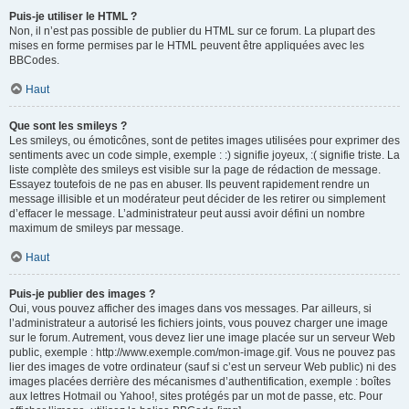
Puis-je utiliser le HTML ?
Non, il n’est pas possible de publier du HTML sur ce forum. La plupart des
mises en forme permises par le HTML peuvent être appliquées avec les
BBCodes.
Haut
Que sont les smileys ?
Les smileys, ou émoticônes, sont de petites images utilisées pour exprimer des
sentiments avec un code simple, exemple : :) signifie joyeux, :( signifie triste. La
liste complète des smileys est visible sur la page de rédaction de message.
Essayez toutefois de ne pas en abuser. Ils peuvent rapidement rendre un
message illisible et un modérateur peut décider de les retirer ou simplement
d’effacer le message. L’administrateur peut aussi avoir défini un nombre
maximum de smileys par message.
Haut
Puis-je publier des images ?
Oui, vous pouvez afficher des images dans vos messages. Par ailleurs, si
l’administrateur a autorisé les fichiers joints, vous pouvez charger une image
sur le forum. Autrement, vous devez lier une image placée sur un serveur Web
public, exemple : http://www.exemple.com/mon-image.gif. Vous ne pouvez pas
lier des images de votre ordinateur (sauf si c’est un serveur Web public) ni des
images placées derrière des mécanismes d’authentification, exemple : boîtes
aux lettres Hotmail ou Yahoo!, sites protégés par un mot de passe, etc. Pour