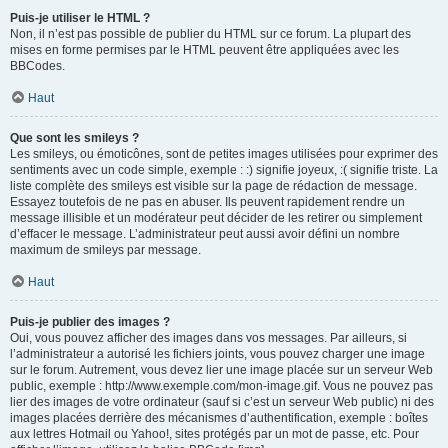
Puis-je utiliser le HTML ?
Non, il n’est pas possible de publier du HTML sur ce forum. La plupart des
mises en forme permises par le HTML peuvent être appliquées avec les
BBCodes.
Haut
Que sont les smileys ?
Les smileys, ou émoticônes, sont de petites images utilisées pour exprimer des
sentiments avec un code simple, exemple : :) signifie joyeux, :( signifie triste. La
liste complète des smileys est visible sur la page de rédaction de message.
Essayez toutefois de ne pas en abuser. Ils peuvent rapidement rendre un
message illisible et un modérateur peut décider de les retirer ou simplement
d’effacer le message. L’administrateur peut aussi avoir défini un nombre
maximum de smileys par message.
Haut
Puis-je publier des images ?
Oui, vous pouvez afficher des images dans vos messages. Par ailleurs, si
l’administrateur a autorisé les fichiers joints, vous pouvez charger une image
sur le forum. Autrement, vous devez lier une image placée sur un serveur Web
public, exemple : http://www.exemple.com/mon-image.gif. Vous ne pouvez pas
lier des images de votre ordinateur (sauf si c’est un serveur Web public) ni des
images placées derrière des mécanismes d’authentification, exemple : boîtes
aux lettres Hotmail ou Yahoo!, sites protégés par un mot de passe, etc. Pour