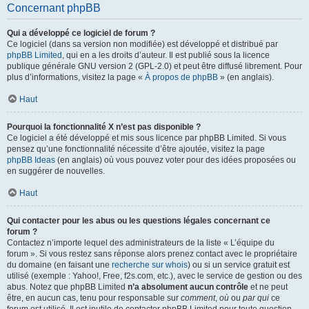
Concernant phpBB
Qui a développé ce logiciel de forum ?
Ce logiciel (dans sa version non modifiée) est développé et distribué par
phpBB Limited
, qui en a les droits d’auteur. Il est publié sous la licence
publique générale GNU version 2 (GPL-2.0) et peut être diffusé librement. Pour
plus d’informations, visitez la page «
À propos de phpBB
» (en anglais).
Haut
Pourquoi la fonctionnalité X n’est pas disponible ?
Ce logiciel a été développé et mis sous licence par phpBB Limited. Si vous
pensez qu’une fonctionnalité nécessite d’être ajoutée, visitez la page
phpBB Ideas
(en anglais) où vous pouvez voter pour des idées proposées ou
en suggérer de nouvelles.
Haut
Qui contacter pour les abus ou les questions légales concernant ce
forum ?
Contactez n’importe lequel des administrateurs de la liste « L’équipe du
forum ». Si vous restez sans réponse alors prenez contact avec le propriétaire
du domaine (en faisant une
recherche sur whois
) ou si un service gratuit est
utilisé (exemple : Yahoo!, Free, f2s.com, etc.), avec le service de gestion ou des
abus. Notez que phpBB Limited
n’a absolument aucun contrôle
et ne peut
être, en aucun cas, tenu pour responsable sur
comment
,
où
ou
par qui
ce