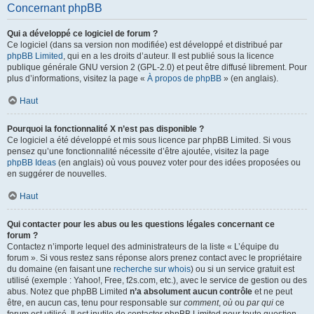
Concernant phpBB
Qui a développé ce logiciel de forum ?
Ce logiciel (dans sa version non modifiée) est développé et distribué par
phpBB Limited
, qui en a les droits d’auteur. Il est publié sous la licence
publique générale GNU version 2 (GPL-2.0) et peut être diffusé librement. Pour
plus d’informations, visitez la page «
À propos de phpBB
» (en anglais).
Haut
Pourquoi la fonctionnalité X n’est pas disponible ?
Ce logiciel a été développé et mis sous licence par phpBB Limited. Si vous
pensez qu’une fonctionnalité nécessite d’être ajoutée, visitez la page
phpBB Ideas
(en anglais) où vous pouvez voter pour des idées proposées ou
en suggérer de nouvelles.
Haut
Qui contacter pour les abus ou les questions légales concernant ce
forum ?
Contactez n’importe lequel des administrateurs de la liste « L’équipe du
forum ». Si vous restez sans réponse alors prenez contact avec le propriétaire
du domaine (en faisant une
recherche sur whois
) ou si un service gratuit est
utilisé (exemple : Yahoo!, Free, f2s.com, etc.), avec le service de gestion ou des
abus. Notez que phpBB Limited
n’a absolument aucun contrôle
et ne peut
être, en aucun cas, tenu pour responsable sur
comment
,
où
ou
par qui
ce