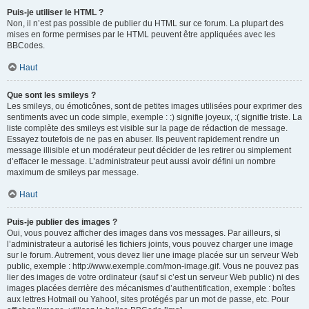
Puis-je utiliser le HTML ?
Non, il n’est pas possible de publier du HTML sur ce forum. La plupart des
mises en forme permises par le HTML peuvent être appliquées avec les
BBCodes.
Haut
Que sont les smileys ?
Les smileys, ou émoticônes, sont de petites images utilisées pour exprimer des
sentiments avec un code simple, exemple : :) signifie joyeux, :( signifie triste. La
liste complète des smileys est visible sur la page de rédaction de message.
Essayez toutefois de ne pas en abuser. Ils peuvent rapidement rendre un
message illisible et un modérateur peut décider de les retirer ou simplement
d’effacer le message. L’administrateur peut aussi avoir défini un nombre
maximum de smileys par message.
Haut
Puis-je publier des images ?
Oui, vous pouvez afficher des images dans vos messages. Par ailleurs, si
l’administrateur a autorisé les fichiers joints, vous pouvez charger une image
sur le forum. Autrement, vous devez lier une image placée sur un serveur Web
public, exemple : http://www.exemple.com/mon-image.gif. Vous ne pouvez pas
lier des images de votre ordinateur (sauf si c’est un serveur Web public) ni des
images placées derrière des mécanismes d’authentification, exemple : boîtes
aux lettres Hotmail ou Yahoo!, sites protégés par un mot de passe, etc. Pour