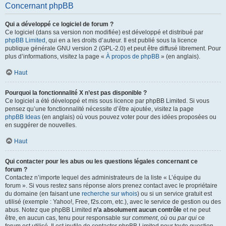
Concernant phpBB
Qui a développé ce logiciel de forum ?
Ce logiciel (dans sa version non modifiée) est développé et distribué par
phpBB Limited
, qui en a les droits d’auteur. Il est publié sous la licence
publique générale GNU version 2 (GPL-2.0) et peut être diffusé librement. Pour
plus d’informations, visitez la page «
À propos de phpBB
» (en anglais).
Haut
Pourquoi la fonctionnalité X n’est pas disponible ?
Ce logiciel a été développé et mis sous licence par phpBB Limited. Si vous
pensez qu’une fonctionnalité nécessite d’être ajoutée, visitez la page
phpBB Ideas
(en anglais) où vous pouvez voter pour des idées proposées ou
en suggérer de nouvelles.
Haut
Qui contacter pour les abus ou les questions légales concernant ce
forum ?
Contactez n’importe lequel des administrateurs de la liste « L’équipe du
forum ». Si vous restez sans réponse alors prenez contact avec le propriétaire
du domaine (en faisant une
recherche sur whois
) ou si un service gratuit est
utilisé (exemple : Yahoo!, Free, f2s.com, etc.), avec le service de gestion ou des
abus. Notez que phpBB Limited
n’a absolument aucun contrôle
et ne peut
être, en aucun cas, tenu pour responsable sur
comment
,
où
ou
par qui
ce