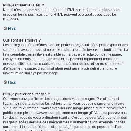
Puis-je utiliser le HTML ?
Non, il n’est pas possible de publier du HTML sur ce forum. La plupart des
mises en forme permises par le HTML peuvent être appliquées avec les
BBCodes.
Haut
Que sont les smileys ?
Les smileys, ou émoticônes, sont de petites images utilisées pour exprimer des
sentiments avec un code simple, exemple : :) signifie joyeux, :( signifie triste. La
liste complète des smileys est visible sur la page de rédaction de message.
Essayez toutefois de ne pas en abuser. Ils peuvent rapidement rendre un
message illisible et un modérateur peut décider de les retirer ou simplement
d’effacer le message. L’administrateur peut aussi avoir défini un nombre
maximum de smileys par message.
Haut
Puis-je publier des images ?
Oui, vous pouvez afficher des images dans vos messages. Par ailleurs, si
l’administrateur a autorisé les fichiers joints, vous pouvez charger une image
sur le forum. Autrement, vous devez lier une image placée sur un serveur Web
public, exemple : http://www.exemple.com/mon-image.gif. Vous ne pouvez pas
lier des images de votre ordinateur (sauf si c’est un serveur Web public) ni des
images placées derrière des mécanismes d’authentification, exemple : boîtes
aux lettres Hotmail ou Yahoo!, sites protégés par un mot de passe, etc. Pour