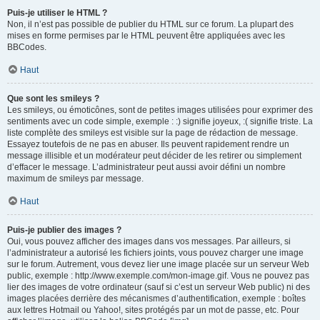
Puis-je utiliser le HTML ?
Non, il n’est pas possible de publier du HTML sur ce forum. La plupart des
mises en forme permises par le HTML peuvent être appliquées avec les
BBCodes.
Haut
Que sont les smileys ?
Les smileys, ou émoticônes, sont de petites images utilisées pour exprimer des
sentiments avec un code simple, exemple : :) signifie joyeux, :( signifie triste. La
liste complète des smileys est visible sur la page de rédaction de message.
Essayez toutefois de ne pas en abuser. Ils peuvent rapidement rendre un
message illisible et un modérateur peut décider de les retirer ou simplement
d’effacer le message. L’administrateur peut aussi avoir défini un nombre
maximum de smileys par message.
Haut
Puis-je publier des images ?
Oui, vous pouvez afficher des images dans vos messages. Par ailleurs, si
l’administrateur a autorisé les fichiers joints, vous pouvez charger une image
sur le forum. Autrement, vous devez lier une image placée sur un serveur Web
public, exemple : http://www.exemple.com/mon-image.gif. Vous ne pouvez pas
lier des images de votre ordinateur (sauf si c’est un serveur Web public) ni des
images placées derrière des mécanismes d’authentification, exemple : boîtes
aux lettres Hotmail ou Yahoo!, sites protégés par un mot de passe, etc. Pour