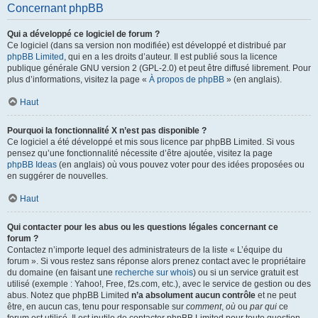
Concernant phpBB
Qui a développé ce logiciel de forum ?
Ce logiciel (dans sa version non modifiée) est développé et distribué par
phpBB Limited
, qui en a les droits d’auteur. Il est publié sous la licence
publique générale GNU version 2 (GPL-2.0) et peut être diffusé librement. Pour
plus d’informations, visitez la page «
À propos de phpBB
» (en anglais).
Haut
Pourquoi la fonctionnalité X n’est pas disponible ?
Ce logiciel a été développé et mis sous licence par phpBB Limited. Si vous
pensez qu’une fonctionnalité nécessite d’être ajoutée, visitez la page
phpBB Ideas
(en anglais) où vous pouvez voter pour des idées proposées ou
en suggérer de nouvelles.
Haut
Qui contacter pour les abus ou les questions légales concernant ce
forum ?
Contactez n’importe lequel des administrateurs de la liste « L’équipe du
forum ». Si vous restez sans réponse alors prenez contact avec le propriétaire
du domaine (en faisant une
recherche sur whois
) ou si un service gratuit est
utilisé (exemple : Yahoo!, Free, f2s.com, etc.), avec le service de gestion ou des
abus. Notez que phpBB Limited
n’a absolument aucun contrôle
et ne peut
être, en aucun cas, tenu pour responsable sur
comment
,
où
ou
par qui
ce