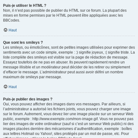
Puis-je utiliser le HTML ?
Non, il n’est pas possible de publier du HTML sur ce forum. La plupart des
mises en forme permises par le HTML peuvent être appliquées avec les
BBCodes.
Haut
Que sont les smileys ?
Les smileys, ou émoticônes, sont de petites images utilisées pour exprimer des
sentiments avec un code simple, exemple : :) signifie joyeux, :( signifie triste. La
liste complète des smileys est visible sur la page de rédaction de message.
Essayez toutefois de ne pas en abuser. Ils peuvent rapidement rendre un
message illisible et un modérateur peut décider de les retirer ou simplement
d’effacer le message. L’administrateur peut aussi avoir défini un nombre
maximum de smileys par message.
Haut
Puis-je publier des images ?
Oui, vous pouvez afficher des images dans vos messages. Par ailleurs, si
l’administrateur a autorisé les fichiers joints, vous pouvez charger une image
sur le forum. Autrement, vous devez lier une image placée sur un serveur Web
public, exemple : http://www.exemple.com/mon-image.gif. Vous ne pouvez pas
lier des images de votre ordinateur (sauf si c’est un serveur Web public) ni des
images placées derrière des mécanismes d’authentification, exemple : boîtes
aux lettres Hotmail ou Yahoo!, sites protégés par un mot de passe, etc. Pour