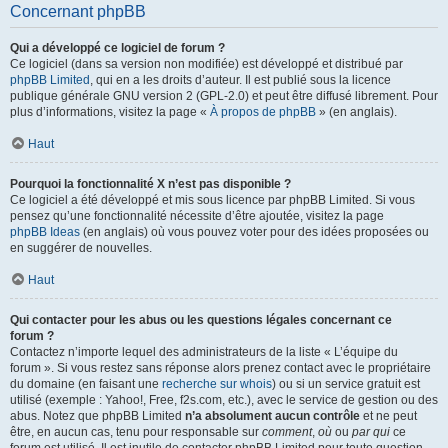
Concernant phpBB
Qui a développé ce logiciel de forum ?
Ce logiciel (dans sa version non modifiée) est développé et distribué par
phpBB Limited
, qui en a les droits d’auteur. Il est publié sous la licence
publique générale GNU version 2 (GPL-2.0) et peut être diffusé librement. Pour
plus d’informations, visitez la page «
À propos de phpBB
» (en anglais).
Haut
Pourquoi la fonctionnalité X n’est pas disponible ?
Ce logiciel a été développé et mis sous licence par phpBB Limited. Si vous
pensez qu’une fonctionnalité nécessite d’être ajoutée, visitez la page
phpBB Ideas
(en anglais) où vous pouvez voter pour des idées proposées ou
en suggérer de nouvelles.
Haut
Qui contacter pour les abus ou les questions légales concernant ce
forum ?
Contactez n’importe lequel des administrateurs de la liste « L’équipe du
forum ». Si vous restez sans réponse alors prenez contact avec le propriétaire
du domaine (en faisant une
recherche sur whois
) ou si un service gratuit est
utilisé (exemple : Yahoo!, Free, f2s.com, etc.), avec le service de gestion ou des
abus. Notez que phpBB Limited
n’a absolument aucun contrôle
et ne peut
être, en aucun cas, tenu pour responsable sur
comment
,
où
ou
par qui
ce