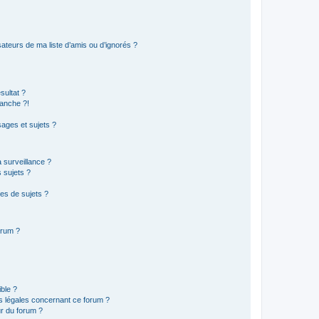
ateurs de ma liste d’amis ou d’ignorés ?
sultat ?
anche ?!
ages et sujets ?
a surveillance ?
 sujets ?
es de sujets ?
orum ?
ible ?
ns légales concernant ce forum ?
r du forum ?