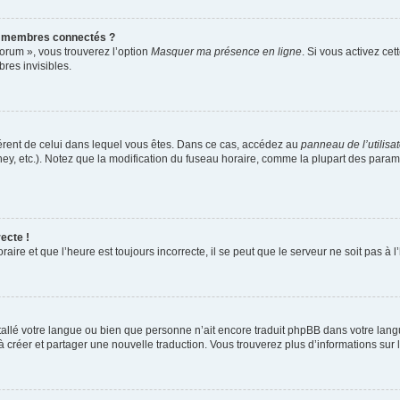
s membres connectés ?
forum », vous trouverez l’option
Masquer ma présence en ligne
. Si vous activez cet
es invisibles.
ifférent de celui dans lequel vous êtes. Dans ce cas, accédez au
panneau de l’utilisa
ney, etc.). Notez que la modification du fuseau horaire, comme la plupart des para
ecte !
aire et que l’heure est toujours incorrecte, il se peut que le serveur ne soit pas à
installé votre langue ou bien que personne n’ait encore traduit phpBB dans votre l
s à créer et partager une nouvelle traduction. Vous trouverez plus d’informations sur l