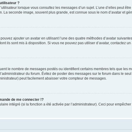
tilisateur ?
utilisateur lorsque vous consultez les messages d’un sujet. L’une d’elles peut êtr
rum. La seconde image, souvent plus grande, est connue sous le nom d’avatar et 
s pouvez ajouter un avatar en utilisant l’une des quatre méthodes d’avatar suivantes 
ont ils sont mis à disposition. Si vous ne pouvez pas utiliser d’avatar, contactez un
iquent le nombre de messages postés ou identifient certains membres tels que les 
ar l’administrateur du forum. Évitez de poster des messages sur le forum dans le seu
ministrateur) peut facilement abaisser votre compteur de messages.
mande de me connecter !?
re intégré (si la fonction a été activée par l’administrateur). Ceci pour empêcher l’u