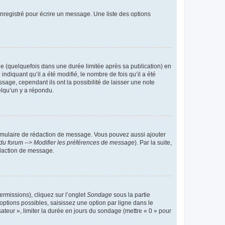
nregistré pour écrire un message. Une liste des options
 (quelquefois dans une durée limitée après sa publication) en
iquant qu’il a été modifié, le nombre de fois qu’il a été
sage, cependant ils ont la possibilité de laisser une note
elqu’un y a répondu.
rmulaire de rédaction de message. Vous pouvez aussi ajouter
du forum --> Modifier les préférences de message
). Par la suite,
daction de message.
ermissions), cliquez sur l’onglet
Sondage
sous la partie
ptions possibles, saisissez une option par ligne dans le
ateur », limiter la durée en jours du sondage (mettre « 0 » pour