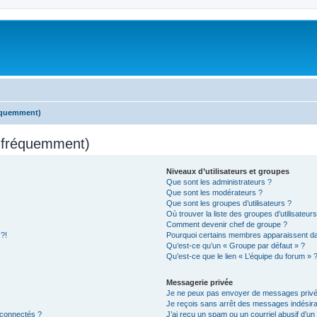
réquemment)
s fréquemment)
Niveaux d’utilisateurs et groupes
Que sont les administrateurs ?
Que sont les modérateurs ?
Que sont les groupes d’utilisateurs ?
Où trouver la liste des groupes d’utilisateur
Comment devenir chef de groupe ?
 ?!
Pourquoi certains membres apparaissent dan
Qu’est-ce qu’un « Groupe par défaut » ?
Qu’est-ce que le lien « L’équipe du forum » 
Messagerie privée
Je ne peux pas envoyer de messages privé
Je reçois sans arrêt des messages indésira
 connectés ?
J’ai reçu un spam ou un courriel abusif d’u