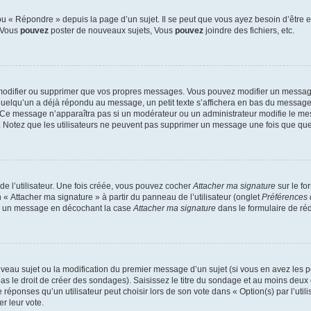
 « Répondre » depuis la page d’un sujet. Il se peut que vous ayez besoin d’être e
: Vous
pouvez
poster de nouveaux sujets, Vous
pouvez
joindre des fichiers, etc.
modifier ou supprimer que vos propres messages. Vous pouvez modifier un message
lqu’un a déjà répondu au message, un petit texte s’affichera en bas du message ind
n. Ce message n’apparaîtra pas si un modérateur ou un administrateur modifie le mes
ive. Notez que les utilisateurs ne peuvent pas supprimer un message une fois que qu
e l’utilisateur. Une fois créée, vous pouvez cocher
Attacher ma signature
sur le fo
 « Attacher ma signature » à partir du panneau de l’utilisateur (onglet
Préférences 
 à un message en décochant la case
Attacher ma signature
dans le formulaire de ré
ouveau sujet ou la modification du premier message d’un sujet (si vous en avez les p
 le droit de créer des sondages). Saisissez le titre du sondage et au moins deux o
onses qu’un utilisateur peut choisir lors de son vote dans « Option(s) par l’utilis
er leur vote.