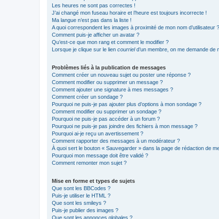
Les heures ne sont pas correctes !
J’ai changé mon fuseau horaire et l’heure est toujours incorrecte !
Ma langue n’est pas dans la liste !
A quoi correspondent les images à proximité de mon nom d’utilisateur 
Comment puis-je afficher un avatar ?
Qu’est-ce que mon rang et comment le modifier ?
Lorsque je clique sur le lien
courriel
d’un membre, on me demande de m
Problèmes liés à la publication de messages
Comment créer un nouveau sujet ou poster une réponse ?
Comment modifier ou supprimer un message ?
Comment ajouter une signature à mes messages ?
Comment créer un sondage ?
Pourquoi ne puis-je pas ajouter plus d’options à mon sondage ?
Comment modifier ou supprimer un sondage ?
Pourquoi ne puis-je pas accéder à un forum ?
Pourquoi ne puis-je pas joindre des fichiers à mon message ?
Pourquoi ai-je reçu un avertissement ?
Comment rapporter des messages à un modérateur ?
À quoi sert le bouton « Sauvegarder » dans la page de rédaction de 
Pourquoi mon message doit être validé ?
Comment remonter mon sujet ?
Mise en forme et types de sujets
Que sont les BBCodes ?
Puis-je utiliser le HTML ?
Que sont les smileys ?
Puis-je publier des images ?
Que sont les annonces globales ?