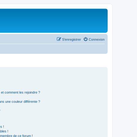
S’enregistrer
Connexion
s et comment les rejoindre ?
s une couleur différente ?
?
s !
bles !
n membre de ce forum !