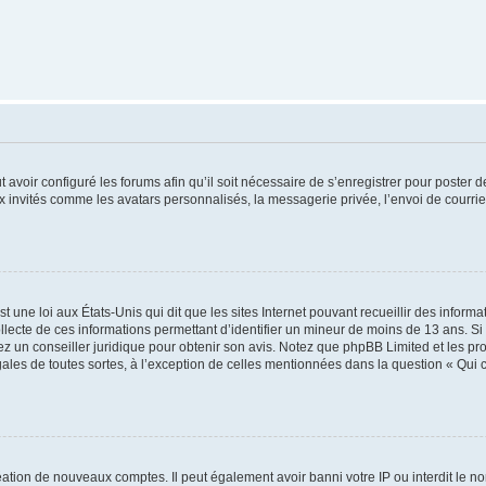
t avoir configuré les forums afin qu’il soit nécessaire de s’enregistrer pour poster
x invités comme les avatars personnalisés, la messagerie privée, l’envoi de courri
t une loi aux États-Unis qui dit que les sites Internet pouvant recueillir des infor
ollecte de ces informations permettant d’identifier un mineur de moins de 13 ans. S
tez un conseiller juridique pour obtenir son avis. Notez que phpBB Limited et les pr
gales de toutes sortes, à l’exception de celles mentionnées dans la question « Qui
réation de nouveaux comptes. Il peut également avoir banni votre IP ou interdit le no