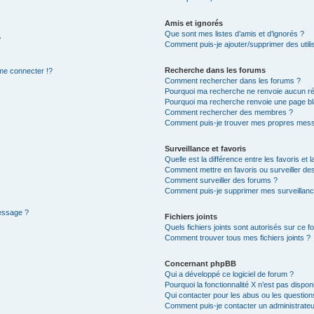
Amis et ignorés
Que sont mes listes d’amis et d’ignorés ?
?
Comment puis-je ajouter/supprimer des utilis
Recherche dans les forums
e connecter !?
Comment rechercher dans les forums ?
Pourquoi ma recherche ne renvoie aucun ré
Pourquoi ma recherche renvoie une page bl
Comment rechercher des membres ?
Comment puis-je trouver mes propres mess
Surveillance et favoris
Quelle est la différence entre les favoris et l
Comment mettre en favoris ou surveiller des
Comment surveiller des forums ?
Comment puis-je supprimer mes surveillanc
message ?
Fichiers joints
Quels fichiers joints sont autorisés sur ce f
Comment trouver tous mes fichiers joints ?
Concernant phpBB
Qui a développé ce logiciel de forum ?
Pourquoi la fonctionnalité X n’est pas dispon
Qui contacter pour les abus ou les questio
Comment puis-je contacter un administrateu