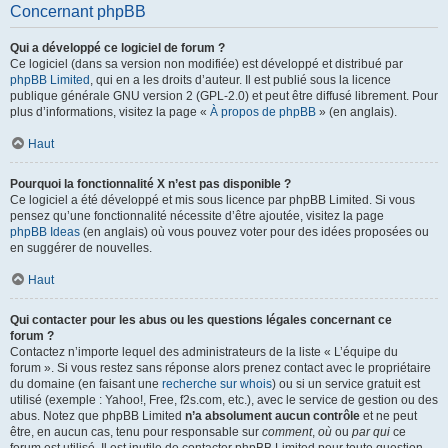
Concernant phpBB
Qui a développé ce logiciel de forum ?
Ce logiciel (dans sa version non modifiée) est développé et distribué par
phpBB Limited
, qui en a les droits d’auteur. Il est publié sous la licence
publique générale GNU version 2 (GPL-2.0) et peut être diffusé librement. Pour
plus d’informations, visitez la page «
À propos de phpBB
» (en anglais).
Haut
Pourquoi la fonctionnalité X n’est pas disponible ?
Ce logiciel a été développé et mis sous licence par phpBB Limited. Si vous
pensez qu’une fonctionnalité nécessite d’être ajoutée, visitez la page
phpBB Ideas
(en anglais) où vous pouvez voter pour des idées proposées ou
en suggérer de nouvelles.
Haut
Qui contacter pour les abus ou les questions légales concernant ce
forum ?
Contactez n’importe lequel des administrateurs de la liste « L’équipe du
forum ». Si vous restez sans réponse alors prenez contact avec le propriétaire
du domaine (en faisant une
recherche sur whois
) ou si un service gratuit est
utilisé (exemple : Yahoo!, Free, f2s.com, etc.), avec le service de gestion ou des
abus. Notez que phpBB Limited
n’a absolument aucun contrôle
et ne peut
être, en aucun cas, tenu pour responsable sur
comment
,
où
ou
par qui
ce