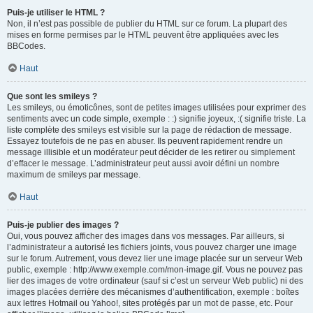
Puis-je utiliser le HTML ?
Non, il n’est pas possible de publier du HTML sur ce forum. La plupart des
mises en forme permises par le HTML peuvent être appliquées avec les
BBCodes.
Haut
Que sont les smileys ?
Les smileys, ou émoticônes, sont de petites images utilisées pour exprimer des
sentiments avec un code simple, exemple : :) signifie joyeux, :( signifie triste. La
liste complète des smileys est visible sur la page de rédaction de message.
Essayez toutefois de ne pas en abuser. Ils peuvent rapidement rendre un
message illisible et un modérateur peut décider de les retirer ou simplement
d’effacer le message. L’administrateur peut aussi avoir défini un nombre
maximum de smileys par message.
Haut
Puis-je publier des images ?
Oui, vous pouvez afficher des images dans vos messages. Par ailleurs, si
l’administrateur a autorisé les fichiers joints, vous pouvez charger une image
sur le forum. Autrement, vous devez lier une image placée sur un serveur Web
public, exemple : http://www.exemple.com/mon-image.gif. Vous ne pouvez pas
lier des images de votre ordinateur (sauf si c’est un serveur Web public) ni des
images placées derrière des mécanismes d’authentification, exemple : boîtes
aux lettres Hotmail ou Yahoo!, sites protégés par un mot de passe, etc. Pour