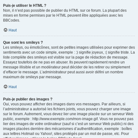
Puis-je utiliser le HTML ?
Non, il n’est pas possible de publier du HTML sur ce forum. La plupart des
mises en forme permises par le HTML peuvent être appliquées avec les
BBCodes.
Haut
Que sont les smileys ?
Les smileys, ou émoticônes, sont de petites images utilisées pour exprimer des
sentiments avec un code simple, exemple : :) signifie joyeux, :( signifie triste. La
liste complète des smileys est visible sur la page de rédaction de message.
Essayez toutefois de ne pas en abuser. Ils peuvent rapidement rendre un
message illisible et un modérateur peut décider de les retirer ou simplement
d’effacer le message. L’administrateur peut aussi avoir défini un nombre
maximum de smileys par message.
Haut
Puis-je publier des images ?
Oui, vous pouvez afficher des images dans vos messages. Par ailleurs, si
l’administrateur a autorisé les fichiers joints, vous pouvez charger une image
sur le forum. Autrement, vous devez lier une image placée sur un serveur Web
public, exemple : http://www.exemple.com/mon-image.gif. Vous ne pouvez pas
lier des images de votre ordinateur (sauf si c’est un serveur Web public) ni des
images placées derrière des mécanismes d’authentification, exemple : boîtes
aux lettres Hotmail ou Yahoo!, sites protégés par un mot de passe, etc. Pour