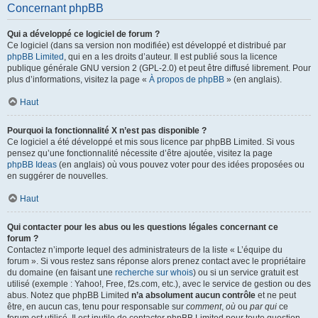
Concernant phpBB
Qui a développé ce logiciel de forum ?
Ce logiciel (dans sa version non modifiée) est développé et distribué par
phpBB Limited
, qui en a les droits d’auteur. Il est publié sous la licence
publique générale GNU version 2 (GPL-2.0) et peut être diffusé librement. Pour
plus d’informations, visitez la page «
À propos de phpBB
» (en anglais).
Haut
Pourquoi la fonctionnalité X n’est pas disponible ?
Ce logiciel a été développé et mis sous licence par phpBB Limited. Si vous
pensez qu’une fonctionnalité nécessite d’être ajoutée, visitez la page
phpBB Ideas
(en anglais) où vous pouvez voter pour des idées proposées ou
en suggérer de nouvelles.
Haut
Qui contacter pour les abus ou les questions légales concernant ce
forum ?
Contactez n’importe lequel des administrateurs de la liste « L’équipe du
forum ». Si vous restez sans réponse alors prenez contact avec le propriétaire
du domaine (en faisant une
recherche sur whois
) ou si un service gratuit est
utilisé (exemple : Yahoo!, Free, f2s.com, etc.), avec le service de gestion ou des
abus. Notez que phpBB Limited
n’a absolument aucun contrôle
et ne peut
être, en aucun cas, tenu pour responsable sur
comment
,
où
ou
par qui
ce