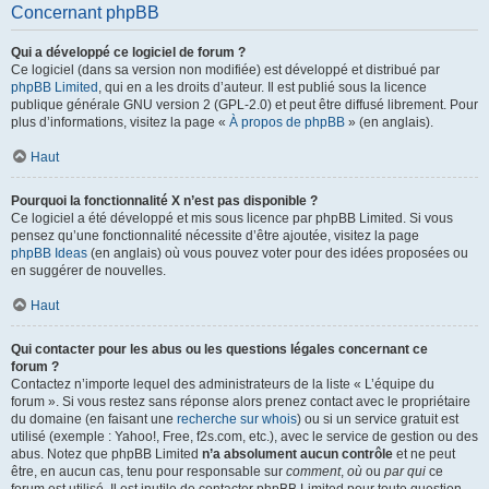
Concernant phpBB
Qui a développé ce logiciel de forum ?
Ce logiciel (dans sa version non modifiée) est développé et distribué par
phpBB Limited
, qui en a les droits d’auteur. Il est publié sous la licence
publique générale GNU version 2 (GPL-2.0) et peut être diffusé librement. Pour
plus d’informations, visitez la page «
À propos de phpBB
» (en anglais).
Haut
Pourquoi la fonctionnalité X n’est pas disponible ?
Ce logiciel a été développé et mis sous licence par phpBB Limited. Si vous
pensez qu’une fonctionnalité nécessite d’être ajoutée, visitez la page
phpBB Ideas
(en anglais) où vous pouvez voter pour des idées proposées ou
en suggérer de nouvelles.
Haut
Qui contacter pour les abus ou les questions légales concernant ce
forum ?
Contactez n’importe lequel des administrateurs de la liste « L’équipe du
forum ». Si vous restez sans réponse alors prenez contact avec le propriétaire
du domaine (en faisant une
recherche sur whois
) ou si un service gratuit est
utilisé (exemple : Yahoo!, Free, f2s.com, etc.), avec le service de gestion ou des
abus. Notez que phpBB Limited
n’a absolument aucun contrôle
et ne peut
être, en aucun cas, tenu pour responsable sur
comment
,
où
ou
par qui
ce