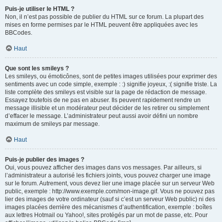
Puis-je utiliser le HTML ?
Non, il n’est pas possible de publier du HTML sur ce forum. La plupart des
mises en forme permises par le HTML peuvent être appliquées avec les
BBCodes.
Haut
Que sont les smileys ?
Les smileys, ou émoticônes, sont de petites images utilisées pour exprimer des
sentiments avec un code simple, exemple : :) signifie joyeux, :( signifie triste. La
liste complète des smileys est visible sur la page de rédaction de message.
Essayez toutefois de ne pas en abuser. Ils peuvent rapidement rendre un
message illisible et un modérateur peut décider de les retirer ou simplement
d’effacer le message. L’administrateur peut aussi avoir défini un nombre
maximum de smileys par message.
Haut
Puis-je publier des images ?
Oui, vous pouvez afficher des images dans vos messages. Par ailleurs, si
l’administrateur a autorisé les fichiers joints, vous pouvez charger une image
sur le forum. Autrement, vous devez lier une image placée sur un serveur Web
public, exemple : http://www.exemple.com/mon-image.gif. Vous ne pouvez pas
lier des images de votre ordinateur (sauf si c’est un serveur Web public) ni des
images placées derrière des mécanismes d’authentification, exemple : boîtes
aux lettres Hotmail ou Yahoo!, sites protégés par un mot de passe, etc. Pour