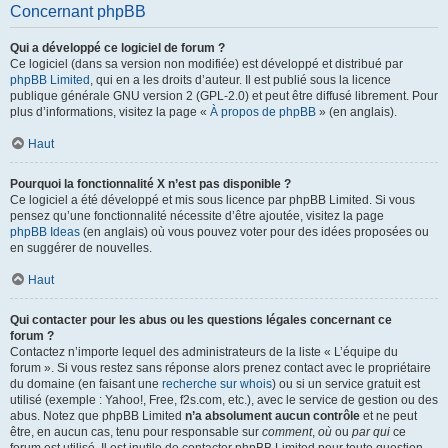
Concernant phpBB
Qui a développé ce logiciel de forum ?
Ce logiciel (dans sa version non modifiée) est développé et distribué par
phpBB Limited
, qui en a les droits d’auteur. Il est publié sous la licence
publique générale GNU version 2 (GPL-2.0) et peut être diffusé librement. Pour
plus d’informations, visitez la page «
À propos de phpBB
» (en anglais).
Haut
Pourquoi la fonctionnalité X n’est pas disponible ?
Ce logiciel a été développé et mis sous licence par phpBB Limited. Si vous
pensez qu’une fonctionnalité nécessite d’être ajoutée, visitez la page
phpBB Ideas
(en anglais) où vous pouvez voter pour des idées proposées ou
en suggérer de nouvelles.
Haut
Qui contacter pour les abus ou les questions légales concernant ce
forum ?
Contactez n’importe lequel des administrateurs de la liste « L’équipe du
forum ». Si vous restez sans réponse alors prenez contact avec le propriétaire
du domaine (en faisant une
recherche sur whois
) ou si un service gratuit est
utilisé (exemple : Yahoo!, Free, f2s.com, etc.), avec le service de gestion ou des
abus. Notez que phpBB Limited
n’a absolument aucun contrôle
et ne peut
être, en aucun cas, tenu pour responsable sur
comment
,
où
ou
par qui
ce