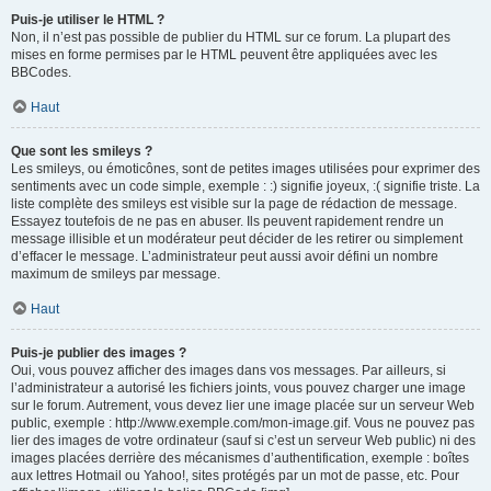
Puis-je utiliser le HTML ?
Non, il n’est pas possible de publier du HTML sur ce forum. La plupart des
mises en forme permises par le HTML peuvent être appliquées avec les
BBCodes.
Haut
Que sont les smileys ?
Les smileys, ou émoticônes, sont de petites images utilisées pour exprimer des
sentiments avec un code simple, exemple : :) signifie joyeux, :( signifie triste. La
liste complète des smileys est visible sur la page de rédaction de message.
Essayez toutefois de ne pas en abuser. Ils peuvent rapidement rendre un
message illisible et un modérateur peut décider de les retirer ou simplement
d’effacer le message. L’administrateur peut aussi avoir défini un nombre
maximum de smileys par message.
Haut
Puis-je publier des images ?
Oui, vous pouvez afficher des images dans vos messages. Par ailleurs, si
l’administrateur a autorisé les fichiers joints, vous pouvez charger une image
sur le forum. Autrement, vous devez lier une image placée sur un serveur Web
public, exemple : http://www.exemple.com/mon-image.gif. Vous ne pouvez pas
lier des images de votre ordinateur (sauf si c’est un serveur Web public) ni des
images placées derrière des mécanismes d’authentification, exemple : boîtes
aux lettres Hotmail ou Yahoo!, sites protégés par un mot de passe, etc. Pour