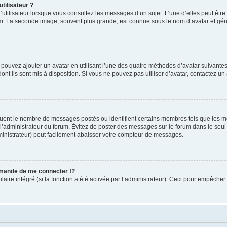
tilisateur ?
utilisateur lorsque vous consultez les messages d’un sujet. L’une d’elles peut êtr
rum. La seconde image, souvent plus grande, est connue sous le nom d’avatar et 
s pouvez ajouter un avatar en utilisant l’une des quatre méthodes d’avatar suivantes 
ont ils sont mis à disposition. Si vous ne pouvez pas utiliser d’avatar, contactez un
iquent le nombre de messages postés ou identifient certains membres tels que les 
ar l’administrateur du forum. Évitez de poster des messages sur le forum dans le seu
ministrateur) peut facilement abaisser votre compteur de messages.
mande de me connecter !?
re intégré (si la fonction a été activée par l’administrateur). Ceci pour empêcher l’u