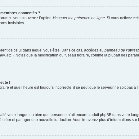
s membres connectés ?
forum », vous trouverez l’option
Masquer ma présence en ligne
. Si vous activez cet
es invisibles.
ifférent de celui dans lequel vous êtes. Dans ce cas, accédez au
panneau de l’utilisa
ney, etc.). Notez que la modification du fuseau horaire, comme la plupart des para
ecte !
aire et que l’heure est toujours incorrecte, il se peut que le serveur ne soit pas à
installé votre langue ou bien que personne n’ait encore traduit phpBB dans votre l
s à créer et partager une nouvelle traduction. Vous trouverez plus d’informations sur l