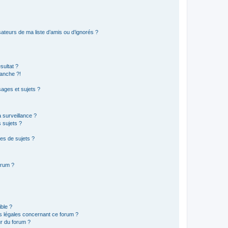
ateurs de ma liste d’amis ou d’ignorés ?
sultat ?
anche ?!
ages et sujets ?
a surveillance ?
 sujets ?
es de sujets ?
orum ?
ible ?
ns légales concernant ce forum ?
r du forum ?