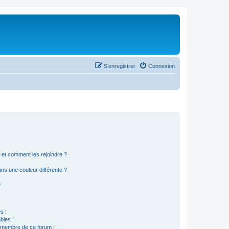
S’enregistrer
Connexion
s et comment les rejoindre ?
s une couleur différente ?
?
s !
bles !
n membre de ce forum !