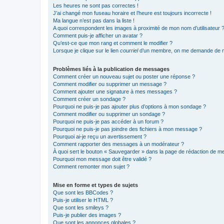
Les heures ne sont pas correctes !
J’ai changé mon fuseau horaire et l’heure est toujours incorrecte !
Ma langue n’est pas dans la liste !
A quoi correspondent les images à proximité de mon nom d’utilisateur 
Comment puis-je afficher un avatar ?
Qu’est-ce que mon rang et comment le modifier ?
Lorsque je clique sur le lien
courriel
d’un membre, on me demande de m
Problèmes liés à la publication de messages
Comment créer un nouveau sujet ou poster une réponse ?
Comment modifier ou supprimer un message ?
Comment ajouter une signature à mes messages ?
Comment créer un sondage ?
Pourquoi ne puis-je pas ajouter plus d’options à mon sondage ?
Comment modifier ou supprimer un sondage ?
Pourquoi ne puis-je pas accéder à un forum ?
Pourquoi ne puis-je pas joindre des fichiers à mon message ?
Pourquoi ai-je reçu un avertissement ?
Comment rapporter des messages à un modérateur ?
À quoi sert le bouton « Sauvegarder » dans la page de rédaction de 
Pourquoi mon message doit être validé ?
Comment remonter mon sujet ?
Mise en forme et types de sujets
Que sont les BBCodes ?
Puis-je utiliser le HTML ?
Que sont les smileys ?
Puis-je publier des images ?
Que sont les annonces globales ?