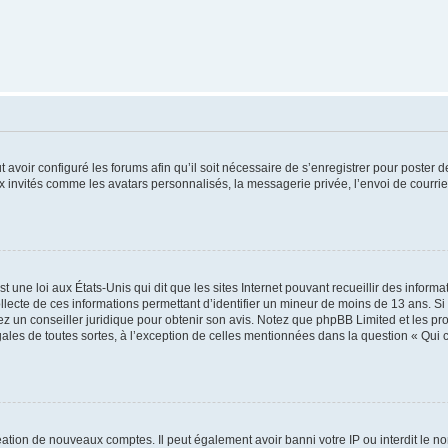
t avoir configuré les forums afin qu’il soit nécessaire de s’enregistrer pour poster
x invités comme les avatars personnalisés, la messagerie privée, l’envoi de courri
t une loi aux États-Unis qui dit que les sites Internet pouvant recueillir des infor
ollecte de ces informations permettant d’identifier un mineur de moins de 13 ans. S
tez un conseiller juridique pour obtenir son avis. Notez que phpBB Limited et les pr
gales de toutes sortes, à l’exception de celles mentionnées dans la question « Qui
réation de nouveaux comptes. Il peut également avoir banni votre IP ou interdit le no