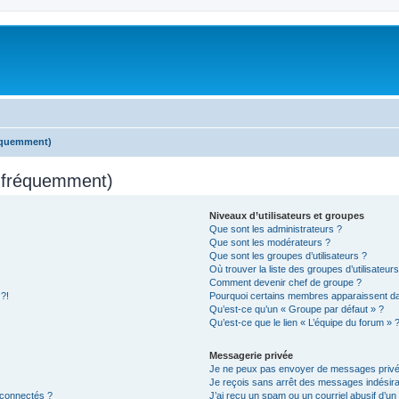
réquemment)
s fréquemment)
Niveaux d’utilisateurs et groupes
Que sont les administrateurs ?
Que sont les modérateurs ?
Que sont les groupes d’utilisateurs ?
Où trouver la liste des groupes d’utilisateur
Comment devenir chef de groupe ?
 ?!
Pourquoi certains membres apparaissent dan
Qu’est-ce qu’un « Groupe par défaut » ?
Qu’est-ce que le lien « L’équipe du forum » 
Messagerie privée
Je ne peux pas envoyer de messages privé
Je reçois sans arrêt des messages indésira
 connectés ?
J’ai reçu un spam ou un courriel abusif d’u