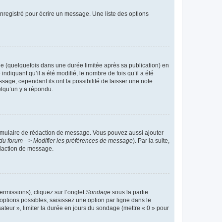
nregistré pour écrire un message. Une liste des options
 (quelquefois dans une durée limitée après sa publication) en
iquant qu’il a été modifié, le nombre de fois qu’il a été
sage, cependant ils ont la possibilité de laisser une note
elqu’un y a répondu.
rmulaire de rédaction de message. Vous pouvez aussi ajouter
du forum --> Modifier les préférences de message
). Par la suite,
daction de message.
ermissions), cliquez sur l’onglet
Sondage
sous la partie
ptions possibles, saisissez une option par ligne dans le
ateur », limiter la durée en jours du sondage (mettre « 0 » pour