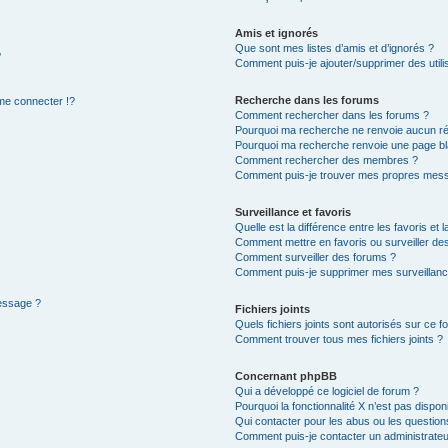
Amis et ignorés
Que sont mes listes d’amis et d’ignorés ?
?
Comment puis-je ajouter/supprimer des utilis
Recherche dans les forums
e connecter !?
Comment rechercher dans les forums ?
Pourquoi ma recherche ne renvoie aucun ré
Pourquoi ma recherche renvoie une page bl
Comment rechercher des membres ?
Comment puis-je trouver mes propres mess
Surveillance et favoris
Quelle est la différence entre les favoris et l
Comment mettre en favoris ou surveiller des
Comment surveiller des forums ?
Comment puis-je supprimer mes surveillanc
message ?
Fichiers joints
Quels fichiers joints sont autorisés sur ce f
Comment trouver tous mes fichiers joints ?
Concernant phpBB
Qui a développé ce logiciel de forum ?
Pourquoi la fonctionnalité X n’est pas dispon
Qui contacter pour les abus ou les questio
Comment puis-je contacter un administrateu