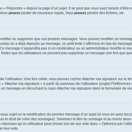
 « Répondre » depuis la page d’un sujet. Il se peut que vous ayez besoin d’être e
: Vous
pouvez
poster de nouveaux sujets, Vous
pouvez
joindre des fichiers, etc.
modifier ou supprimer que vos propres messages. Vous pouvez modifier un message
lqu’un a déjà répondu au message, un petit texte s’affichera en bas du message ind
n. Ce message n’apparaîtra pas si un modérateur ou un administrateur modifie le mes
ive. Notez que les utilisateurs ne peuvent pas supprimer un message une fois que qu
e l’utilisateur. Une fois créée, vous pouvez cocher
Attacher ma signature
sur le fo
 « Attacher ma signature » à partir du panneau de l’utilisateur (onglet
Préférences 
 à un message en décochant la case
Attacher ma signature
dans le formulaire de ré
ouveau sujet ou la modification du premier message d’un sujet (si vous en avez les p
 le droit de créer des sondages). Saisissez le titre du sondage et au moins deux o
onses qu’un utilisateur peut choisir lors de son vote dans « Option(s) par l’utilis
er leur vote.